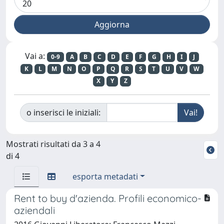
Vai a:
0-9
A
B
C
D
E
F
G
H
I
J
K
L
M
N
O
P
Q
R
S
T
U
V
W
X
Y
Z
o inserisci le iniziali:
Mostrati risultati da 3 a 4
di 4
esporta metadati
Rent to buy d'azienda. Profili economico-
aziendali