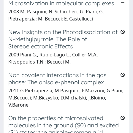
Microsolvation in molecular complexes
2008 M. Pasquini; N. Schiccheri; G. Piani; G.
Pietraperzia; M. Becucci; E. Castellucci
New Insights on the Photodissociation of
N-Methylpyrrole: The Role of
Stereoelectronic Effects
2009 Piani G.; Rubio-Lago L.; Collier M.A.;
Kitsopoulos T.N.; Becucci M.
Non covalent interactions in the gas
phase: The anisole-phenol complex
2011 G.Pietraperzia; M.Pasquini; F.Mazzoni; G.Piani;
M.Becucci; M.Biczysko; D.Michalski; J.Bloino;
V.Barone
On the properties of microsolvated
molecules in the ground (S0) and excited
(S1) states: the anisole-ammonia 1:1