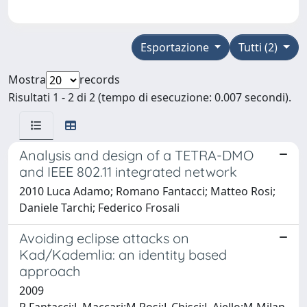
Esportazione
Tutti (2)
Mostra
records
Risultati 1 - 2 di 2 (tempo di esecuzione: 0.007 secondi).
Analysis and design of a TETRA-DMO
and IEEE 802.11 integrated network
2010 Luca Adamo; Romano Fantacci; Matteo Rosi;
Daniele Tarchi; Federico Frosali
Avoiding eclipse attacks on
Kad/Kademlia: an identity based
approach
2009
R.Fantacci;L.Maccari;M.Rosi;L.Chisci;L.Aiello;M.Milan