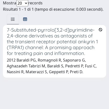
Mostra
records
Risultati 1 - 1 di 1 (tempo di esecuzione: 0.003 secondi).
7-Substituted-pyrrolo[3,2-d]pyrimidine-
2,4-dione derivatives as antagonists of
the transient receptor potential ankyrin 1
(TRPA1) channel: A promising approach
for treating pain and inflammation.
2012 Baraldi PG, Romagnoli R, Saponaro G,
Aghazadeh Tabrizi M, Baraldi S, Pedretti P, Fusi C,
Nassini R, Materazzi S, Geppetti P, Preti D.