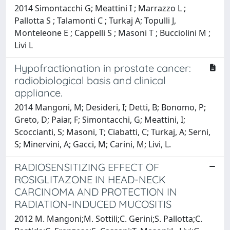
2014 Simontacchi G; Meattini I ; Marrazzo L ;
Pallotta S ; Talamonti C ; Turkaj A; Topulli J,
Monteleone E ; Cappelli S ; Masoni T ; Bucciolini M ;
Livi L
Hypofractionation in prostate cancer:
radiobiological basis and clinical
appliance.
2014 Mangoni, M; Desideri, I; Detti, B; Bonomo, P;
Greto, D; Paiar, F; Simontacchi, G; Meattini, I;
Scoccianti, S; Masoni, T; Ciabatti, C; Turkaj, A; Serni,
S; Minervini, A; Gacci, M; Carini, M; Livi, L.
RADIOSENSITIZING EFFECT OF
ROSIGLITAZONE IN HEAD-NECK
CARCINOMA AND PROTECTION IN
RADIATION-INDUCED MUCOSITIS
2012 M. Mangoni;M. Sottili;C. Gerini;S. Pallotta;C.