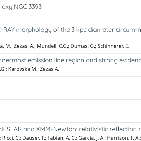
galaxy NGC 3393
 X-RAY morphology of the 3 kpc diameter circum-nu
ka, M.; Zezas, A.; Mundell, C.G.; Dumas, G.; Schinnerer, E.
innermost emission line region and strong evidence
C.G.; Karovska M.; Zezas A.
 NuSTAR and XMM-Newton: relativistic reflection 
Ricci, C.; Dauser, T.; Fabian, A. C.; García, J. A.; Harrison, F. A.;