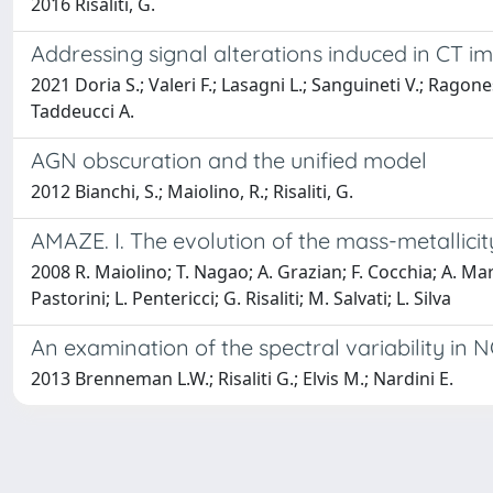
2016 Risaliti, G.
Addressing signal alterations induced in CT 
2021 Doria S.; Valeri F.; Lasagni L.; Sanguineti V.; Ragones
Taddeucci A.
AGN obscuration and the unified model
2012 Bianchi, S.; Maiolino, R.; Risaliti, G.
AMAZE. I. The evolution of the mass-metallicity
2008 R. Maiolino; T. Nagao; A. Grazian; F. Cocchia; A. Marc
Pastorini; L. Pentericci; G. Risaliti; M. Salvati; L. Silva
An examination of the spectral variability in 
2013 Brenneman L.W.; Risaliti G.; Elvis M.; Nardini E.