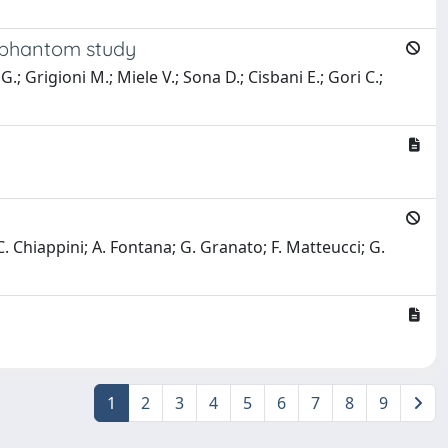
y phantom study
G.; Grigioni M.; Miele V.; Sona D.; Cisbani E.; Gori C.;
 C. Chiappini; A. Fontana; G. Granato; F. Matteucci; G.
1
2
3
4
5
6
7
8
9