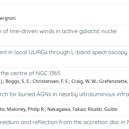
vergnini
f line-driven winds in active galactic nuclei
ent in local ULIRGs through L-band spectroscopy
 the centre of NGC 1365
J.; Boggs, S. E.; Christensen, F. E.; Craig, W. W.; Grefenstette, 
arch for buried AGNs in nearby ultraluminous infr
to; Maloney, Philip R.; Nakagawa, Takao; Risaliti, Guido
medium and reflection from the accretion disc in