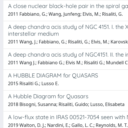
A close nuclear black-hole pair in the spiral 
2011 Fabbiano, G.; Wang, Junfeng; Elvis, M.; Risaliti, G.
A deep chandra acis study of NGC 4151. I. the
interstellar medium
2011 Wang, J.; Fabbiano, G.; Risaliti, G.; Elvis, M.; Karovs
A deep chandra acis study of NGC4151. II. the 
2011 Wang J.; Fabbiano G.; Elvis M.; Risaliti G.; Mundell 
A HUBBLE DIAGRAM for QUASARS
2015 Risaliti G.; Lusso E.
A Hubble Diagram for Quasars
2018 Bisogni, Susanna; Risaliti, Guido; Lusso, Elisabeta
A low-flux state in IRAS 00521-7054 seen with
2019 Walton, D. J.; Nardini, E.; Gallo, L. C.; Reynolds, M. T.; 