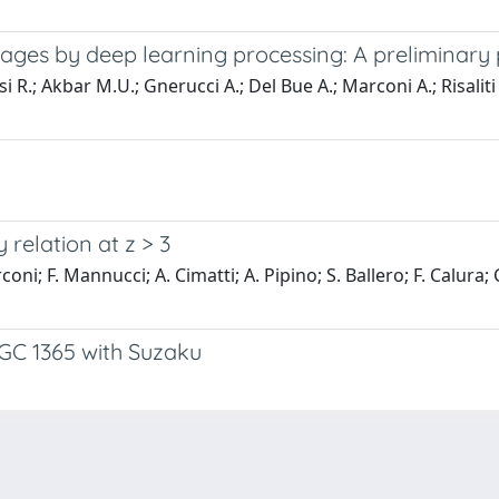
images by deep learning processing: A preliminar
i R.; Akbar M.U.; Gnerucci A.; Del Bue A.; Marconi A.; Risaliti 
 relation at z > 3
oni; F. Mannucci; A. Cimatti; A. Pipino; S. Ballero; F. Calura;
NGC 1365 with Suzaku