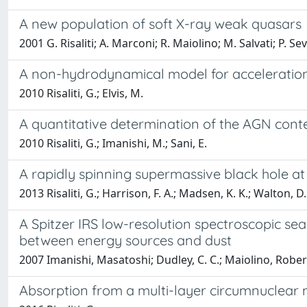
A new population of soft X-ray weak quasars
2001 G. Risaliti; A. Marconi; R. Maiolino; M. Salvati; P. Se
A non-hydrodynamical model for acceleration o
2010 Risaliti, G.; Elvis, M.
A quantitative determination of the AGN cont
2010 Risaliti, G.; Imanishi, M.; Sani, E.
A rapidly spinning supermassive black hole at
2013 Risaliti, G.; Harrison, F. A.; Madsen, K. K.; Walton, D. 
A Spitzer IRS low-resolution spectroscopic se
between energy sources and dust
2007 Imanishi, Masatoshi; Dudley, C. C.; Maiolino, Rober
Absorption from a multi-layer circumnuclear 