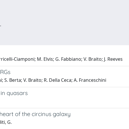
.
rricelli-Ciamponi; M. Elvis; G. Fabbiano; V. Braito; J. Reeves
IRGs
i; S. Berta; V. Braito; R. Della Ceca; A. Franceschini
 in quasars
heart of the circinus galaxy
iti, G.