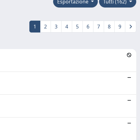
Esportazione
Tutti (162)
1
2
3
4
5
6
7
8
9