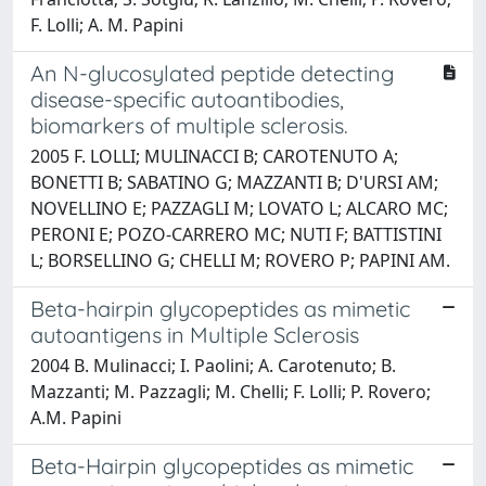
F. Lolli; A. M. Papini
An N-glucosylated peptide detecting
disease-specific autoantibodies,
biomarkers of multiple sclerosis.
2005 F. LOLLI; MULINACCI B; CAROTENUTO A;
BONETTI B; SABATINO G; MAZZANTI B; D'URSI AM;
NOVELLINO E; PAZZAGLI M; LOVATO L; ALCARO MC;
PERONI E; POZO-CARRERO MC; NUTI F; BATTISTINI
L; BORSELLINO G; CHELLI M; ROVERO P; PAPINI AM.
Beta-hairpin glycopeptides as mimetic
autoantigens in Multiple Sclerosis
2004 B. Mulinacci; I. Paolini; A. Carotenuto; B.
Mazzanti; M. Pazzagli; M. Chelli; F. Lolli; P. Rovero;
A.M. Papini
Beta-Hairpin glycopeptides as mimetic