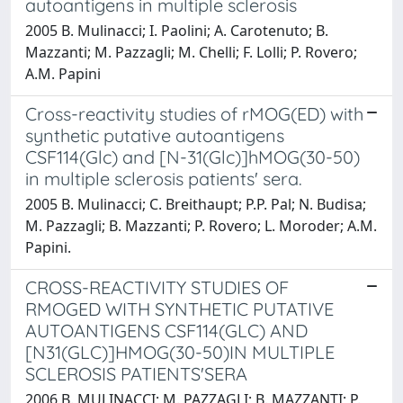
autoantigens in multiple sclerosis
2005 B. Mulinacci; I. Paolini; A. Carotenuto; B.
Mazzanti; M. Pazzagli; M. Chelli; F. Lolli; P. Rovero;
A.M. Papini
Cross-reactivity studies of rMOG(ED) with
synthetic putative autoantigens
CSF114(Glc) and [N-31(Glc)]hMOG(30-50)
in multiple sclerosis patients' sera.
2005 B. Mulinacci; C. Breithaupt; P.P. Pal; N. Budisa;
M. Pazzagli; B. Mazzanti; P. Rovero; L. Moroder; A.M.
Papini.
CROSS-REACTIVITY STUDIES OF
RMOGED WITH SYNTHETIC PUTATIVE
AUTOANTIGENS CSF114(GLC) AND
[N31(GLC)]HMOG(30-50)IN MULTIPLE
SCLEROSIS PATIENTS'SERA
2006 B. MULINACCI; M. PAZZAGLI; B. MAZZANTI; P.