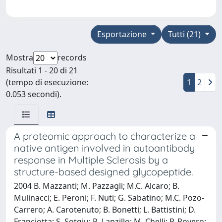
Esportazione
Tutti (21)
Mostra
records
Risultati 1 - 20 di 21
(tempo di esecuzione:
1
2
0.053 secondi).
A proteomic approach to characterize a
native antigen involved in autoantibody
response in Multiple Sclerosis by a
structure-based designed glycopeptide.
2004 B. Mazzanti; M. Pazzagli; M.C. Alcaro; B.
Mulinacci; E. Peroni; F. Nuti; G. Sabatino; M.C. Pozo-
Carrero; A. Carotenuto; B. Bonetti; L. Battistini; D.
Franciotta; S. Sotgiu; R. Lanzillo; M. Chelli; P. Rovero;