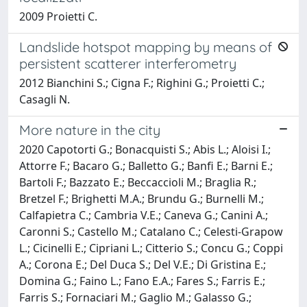
2009 Proietti C.
Landslide hotspot mapping by means of
persistent scatterer interferometry
2012 Bianchini S.; Cigna F.; Righini G.; Proietti C.;
Casagli N.
More nature in the city
2020 Capotorti G.; Bonacquisti S.; Abis L.; Aloisi I.;
Attorre F.; Bacaro G.; Balletto G.; Banfi E.; Barni E.;
Bartoli F.; Bazzato E.; Beccaccioli M.; Braglia R.;
Bretzel F.; Brighetti M.A.; Brundu G.; Burnelli M.;
Calfapietra C.; Cambria V.E.; Caneva G.; Canini A.;
Caronni S.; Castello M.; Catalano C.; Celesti-Grapow
L.; Cicinelli E.; Cipriani L.; Citterio S.; Concu G.; Coppi
A.; Corona E.; Del Duca S.; Del V.E.; Di Gristina E.;
Domina G.; Faino L.; Fano E.A.; Fares S.; Farris E.;
Farris S.; Fornaciari M.; Gaglio M.; Galasso G.;