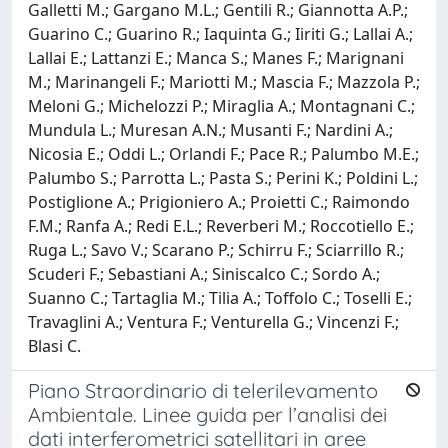
Galletti M.; Gargano M.L.; Gentili R.; Giannotta A.P.;
Guarino C.; Guarino R.; Iaquinta G.; Iiriti G.; Lallai A.;
Lallai E.; Lattanzi E.; Manca S.; Manes F.; Marignani
M.; Marinangeli F.; Mariotti M.; Mascia F.; Mazzola P.;
Meloni G.; Michelozzi P.; Miraglia A.; Montagnani C.;
Mundula L.; Muresan A.N.; Musanti F.; Nardini A.;
Nicosia E.; Oddi L.; Orlandi F.; Pace R.; Palumbo M.E.;
Palumbo S.; Parrotta L.; Pasta S.; Perini K.; Poldini L.;
Postiglione A.; Prigioniero A.; Proietti C.; Raimondo
F.M.; Ranfa A.; Redi E.L.; Reverberi M.; Roccotiello E.;
Ruga L.; Savo V.; Scarano P.; Schirru F.; Sciarrillo R.;
Scuderi F.; Sebastiani A.; Siniscalco C.; Sordo A.;
Suanno C.; Tartaglia M.; Tilia A.; Toffolo C.; Toselli E.;
Travaglini A.; Ventura F.; Venturella G.; Vincenzi F.;
Blasi C.
Piano Straordinario di telerilevamento
Ambientale. Linee guida per l’analisi dei
dati interferometrici satellitari in aree