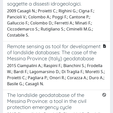
soggette a dissesti idrogeologici.
2009 Casagli N.; Proietti C.; Righini G.; Cigna F.;
Pancioli V.; Colombo A.; Poggi F.; Cantone P.;
Galluccio F.; Colombo D.; Ferretti A.; Minati F.;
Ciccodemarco S.; Rutigliano S.; Ciminelli M.G.;
Costabile S.
Remote sensing as tool for development
of landslide databases: The case of the
Messina Province (Italy) geodatabase
2015 Ciampalini A.; Raspini F.; Bianchini S.; Frodella
W.; Bardi F.; Lagomarsino D.; Di Traglia F.; Moretti S.;
Proietti C.; Pagliara P.; Onori R.; Corazza A.; Duro A.;
Basile G.; Casagli N.
The landslide geodatabase of the
Messina Province: a tool in the civil
protection emergency cycle