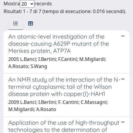
Mostra
records
Risultati 1 - 7 di 7 (tempo di esecuzione: 0.016 secondi).
An atomic-level investigation of the
disease-causing A629P mutant of the
Menkes protein, ATP7A
2005 L.Banci; I.Bertini; F.Cantini; M.Migliardi;
A.Rosato; S.Wang
An NMR study of the interaction of the N-
terminal cytoplasmic tail of the Wilson
disease protein with copper(I)-HAH1
2009 L.Banci; I.Bertini; F. Cantini; C.Massagni;
M.Migliardi; A.Rosato
Application of the use of high-throughput
technologies to the determination of