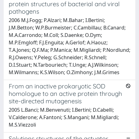
protein structures of bacterial and viral
pathogens
2006 M.J.Fogg; P.Alzari; M.Bahar; I.Bertini;
J.M.Betton; W.P.Burmeister; C.Cambillau; B.Canard;
M.A.Carrondo; M.Coll; S.Daenke; O.Dym;
M.P.Emgloff; F.J.Enguita; A.Gerlof; A.Haouz;
T.A.Jones; Q.F.Ma; P.Manica; M.Migliardi; P.Nordlund;
R.J.Owens; Y.Peleg; G.Schneider; R.Schnell;
D.I.Stuart; N.Tarbouriech; T.Unge; A.J.Wilkinson;
M.Wilmanns; K.S.Wilson; O.Zimhony; J.M.Grimes
From an inactive prokaryotic SOD
homologue to an active protein through
site-directed mutagenesis
2005 L.Banci; M.Benvenuti; I.Bertini; D.Cabelli;
V.Calderone; A.Fantoni; S.Mangani; M.Migliardi;
M.S.Viezzoli
Solutions structures of the actuator