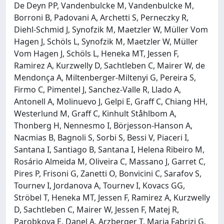
De Deyn PP, Vandenbulcke M, Vandenbulcke M,
Borroni B, Padovani A, Archetti S, Perneczky R,
Diehl-Schmid J, Synofzik M, Maetzler W, Müller Vom
Hagen J, Schöls L, Synofzik M, Maetzler W, Müller
Vom Hagen J, Schöls L, Heneka MT, Jessen F,
Ramirez A, Kurzwelly D, Sachtleben C, Mairer W, de
Mendonça A, Miltenberger-Miltenyi G, Pereira S,
Firmo C, Pimentel J, Sanchez-Valle R, Llado A,
Antonell A, Molinuevo J, Gelpi E, Graff C, Chiang HH,
Westerlund M, Graff C, Kinhult Ståhlbom A,
Thonberg H, Nennesmo I, Börjesson-Hanson A,
Nacmias B, Bagnoli S, Sorbi S, Bessi V, Piaceri I,
Santana I, Santiago B, Santana I, Helena Ribeiro M,
Rosário Almeida M, Oliveira C, Massano J, Garret C,
Pires P, Frisoni G, Zanetti O, Bonvicini C, Sarafov S,
Tournev I, Jordanova A, Tournev I, Kovacs GG,
Ströbel T, Heneka MT, Jessen F, Ramirez A, Kurzwelly
D, Sachtleben C, Mairer W, Jessen F, Matej R,
Parobkova E, Danel A, Arzberger T, Maria Fabrizi G,