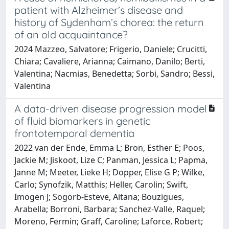
patient with Alzheimer’s disease and
history of Sydenham’s chorea: the return
of an old acquaintance?
2024 Mazzeo, Salvatore; Frigerio, Daniele; Crucitti,
Chiara; Cavaliere, Arianna; Caimano, Danilo; Berti,
Valentina; Nacmias, Benedetta; Sorbi, Sandro; Bessi,
Valentina
A data-driven disease progression model
of fluid biomarkers in genetic
frontotemporal dementia
2022 van der Ende, Emma L; Bron, Esther E; Poos,
Jackie M; Jiskoot, Lize C; Panman, Jessica L; Papma,
Janne M; Meeter, Lieke H; Dopper, Elise G P; Wilke,
Carlo; Synofzik, Matthis; Heller, Carolin; Swift,
Imogen J; Sogorb-Esteve, Aitana; Bouzigues,
Arabella; Borroni, Barbara; Sanchez-Valle, Raquel;
Moreno, Fermin; Graff, Caroline; Laforce, Robert;