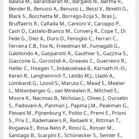
Balasa M., Barandiaran M., Bargalló N., Bartha R.,
Bender B., Benussi A., Benussi L., Bessi V., Binetti G.,
Black S., Bocchetta M., Borrego-Ecija S., Bras J.,
Bruffaerts R., Cañada M., Cantoni V., Caroppo P.,
Cash D., Castelo-Branco M., Convery R., Cope T., Di
Fede G., Díez A., Duro D., Fenoglio C., Ferrari C.,
Ferreira C.B., Fox N., Freedman M., Fumagalli G.,
Gabilondo A., Gasparotti R., Gauthier S., Gazzina S.,
Giaccone G., Gorostidi A., Greaves C., Guerreiro R.,
Heller C., Hoegen T., Indakoetxea B., Karnath H.-O.,
Keren R., Langheinrich T., Leitão M.J., Lladó A.,
Lombardi G., Loosli S., Maruta C., Mead S., Meeter
L., Miltenberger G., van Minkelen R., Mitchell S.,
Moore K., Nacmias B., Nicholas J., Olives J., Ourselin
S., Padovani A., Panman J., Papma J.M., Peakman G.,
Pievani M., Pijnenburg Y., Polito C., Premi E., Prioni
S., Prix C., Rademakers R., Redaelli V., Rittman T.,
Rogaeva E., Rosa-Neto P., Rossi G., Rosser M.,
Santiago B., Scarpini E., Schönecker S., Semler E.,