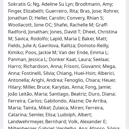
Sokratis G; Ng, Adeline Su Lyn; Brodtmann, Amy;
Finger, Elizabeth; Guerreiro, Rita; Bras, Jose; Rohrer,
Jonathan D; Heller, Carolin; Convery, Rhian S;
Woollacott, Ione OC; Shafei, Rachelle M; Graff-
Radford, Jonathan; Jones, David T; Dheel, Christina
M; Savica, Rodolfo; Lapid, Maria I; Baker, Matt;
Fields, Julie A; Gavrilova, Ralitza; Domoto-Reilly,
Kimiko; Poos, Jackie M; Van der Ende, Emma L;
Panman, Jessica L; Donker Kaat, Laura; Seelaar,
Harro; Richardson, Anna; Frisoni, Giovanni; Mega,
Anna; Fostinelli, Silvia; Chiang, Huei-Hsin; Alberici,
Antonella; Arighi, Andrea; Fenoglio, Chiara; Heuer,
Hilary; Miller, Bruce; Karydas, Anna; Fong, Jamie;
João Leitão, Maria; Santiago, Beatriz; Duro, Diana;
Ferreira, Carlos; Gabilondo, Alazne; De Arriba,
Maria; Tainta, Mikel; Zulaica, Miren; Ferreira,
Catarina; Semler, Elisa; Ludolph, Albert;
Landwehrmeyer, Bernhard; Volk, Alexander E;
Miltenberger, Gabriel; Verdelho, Ana; Afonso, Sónia;