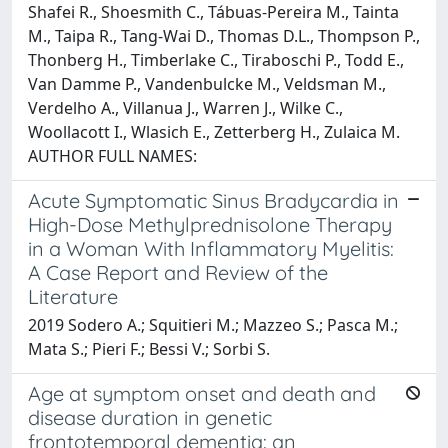
Shafei R., Shoesmith C., Tábuas-Pereira M., Tainta
M., Taipa R., Tang-Wai D., Thomas D.L., Thompson P.,
Thonberg H., Timberlake C., Tiraboschi P., Todd E.,
Van Damme P., Vandenbulcke M., Veldsman M.,
Verdelho A., Villanua J., Warren J., Wilke C.,
Woollacott I., Wlasich E., Zetterberg H., Zulaica M.
AUTHOR FULL NAMES:
Acute Symptomatic Sinus Bradycardia in
High-Dose Methylprednisolone Therapy
in a Woman With Inflammatory Myelitis:
A Case Report and Review of the
Literature
2019 Sodero A.; Squitieri M.; Mazzeo S.; Pasca M.;
Mata S.; Pieri F.; Bessi V.; Sorbi S.
Age at symptom onset and death and
disease duration in genetic
frontotemporal dementia: an