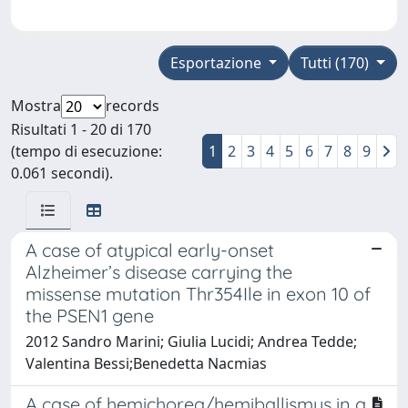
Esportazione
Tutti (170)
Mostra
records
Risultati 1 - 20 di 170
(tempo di esecuzione:
1
2
3
4
5
6
7
8
9
0.061 secondi).
A case of atypical early-onset
Alzheimer’s disease carrying the
missense mutation Thr354Ile in exon 10 of
the PSEN1 gene
2012 Sandro Marini; Giulia Lucidi; Andrea Tedde;
Valentina Bessi;Benedetta Nacmias
A case of hemichorea/hemiballismus in a