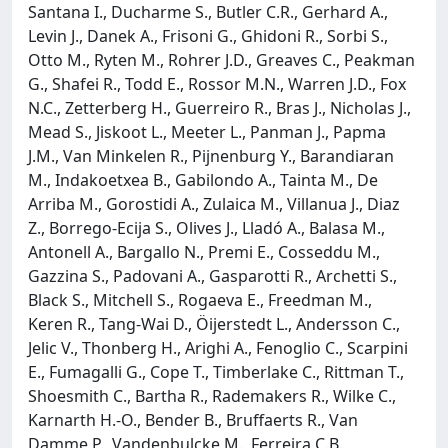
Santana I., Ducharme S., Butler C.R., Gerhard A.,
Levin J., Danek A., Frisoni G., Ghidoni R., Sorbi S.,
Otto M., Ryten M., Rohrer J.D., Greaves C., Peakman
G., Shafei R., Todd E., Rossor M.N., Warren J.D., Fox
N.C., Zetterberg H., Guerreiro R., Bras J., Nicholas J.,
Mead S., Jiskoot L., Meeter L., Panman J., Papma
J.M., Van Minkelen R., Pijnenburg Y., Barandiaran
M., Indakoetxea B., Gabilondo A., Tainta M., De
Arriba M., Gorostidi A., Zulaica M., Villanua J., Diaz
Z., Borrego-Ecija S., Olives J., Lladó A., Balasa M.,
Antonell A., Bargallo N., Premi E., Cosseddu M.,
Gazzina S., Padovani A., Gasparotti R., Archetti S.,
Black S., Mitchell S., Rogaeva E., Freedman M.,
Keren R., Tang-Wai D., Öijerstedt L., Andersson C.,
Jelic V., Thonberg H., Arighi A., Fenoglio C., Scarpini
E., Fumagalli G., Cope T., Timberlake C., Rittman T.,
Shoesmith C., Bartha R., Rademakers R., Wilke C.,
Karnarth H.-O., Bender B., Bruffaerts R., Van
Damme P., Vandenbulcke M., Ferreira C.B.,