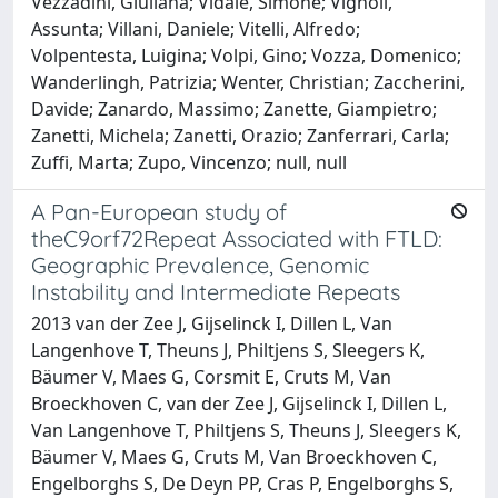
A Pan-European study of
theC9orf72Repeat Associated with FTLD:
Geographic Prevalence, Genomic
Instability and Intermediate Repeats
2013 van der Zee J, Gijselinck I, Dillen L, Van
Langenhove T, Theuns J, Philtjens S, Sleegers K,
Bäumer V, Maes G, Corsmit E, Cruts M, Van
Broeckhoven C, van der Zee J, Gijselinck I, Dillen L,
Van Langenhove T, Philtjens S, Theuns J, Sleegers K,
Bäumer V, Maes G, Cruts M, Van Broeckhoven C,
Engelborghs S, De Deyn PP, Cras P, Engelborghs S,