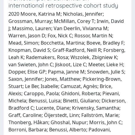
international retrospective cohort study
2020 Moore, Katrina M; Nicholas, Jennifer;
Grossman, Murray; McMillan, Corey T; Irwin, David
J; Massimo, Lauren; Van Deerlin, Vivianna M;
Warren, Jason D; Fox, Nick C; Rossor, Martin N;
Mead, Simon; Bocchetta, Martina; Boeve, Bradley F;
Knopman, David S; Graff-Radford, Neill R; Forsberg,
Leah K; Rademakers, Rosa; Wszolek, Zbigniew K;
van Swieten, John C; Jiskoot, Lize C; Meeter, Lieke H;
Dopper, Elise GP; Papma, Janne M; Snowden, Julie S;
Saxon, Jennifer; Jones, Matthew; Pickering-Brown,
Stuart; Le Ber, Isabelle; Camuzat, Agnès; Brice,
Alexis; Caroppo, Paola; Ghidoni, Roberta; Pievani,
Michela; Benussi, Luisa; Binetti, Giuliano; Dickerson,
Bradford C; Lucente, Diane; Krivensky, Samantha;
Graff, Caroline; Öijerstedt, Linn; Fallström, Marie;
Thonberg, Håkan; Ghoshal, Nupur; Morris, John C;
Borroni, Barbara; Benussi, Alberto; Padovani,