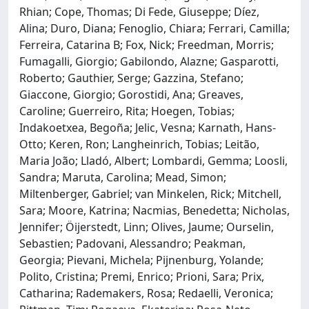
Rhian; Cope, Thomas; Di Fede, Giuseppe; Díez,
Alina; Duro, Diana; Fenoglio, Chiara; Ferrari, Camilla;
Ferreira, Catarina B; Fox, Nick; Freedman, Morris;
Fumagalli, Giorgio; Gabilondo, Alazne; Gasparotti,
Roberto; Gauthier, Serge; Gazzina, Stefano;
Giaccone, Giorgio; Gorostidi, Ana; Greaves,
Caroline; Guerreiro, Rita; Hoegen, Tobias;
Indakoetxea, Begoña; Jelic, Vesna; Karnath, Hans-
Otto; Keren, Ron; Langheinrich, Tobias; Leitão,
Maria João; Lladó, Albert; Lombardi, Gemma; Loosli,
Sandra; Maruta, Carolina; Mead, Simon;
Miltenberger, Gabriel; van Minkelen, Rick; Mitchell,
Sara; Moore, Katrina; Nacmias, Benedetta; Nicholas,
Jennifer; Öijerstedt, Linn; Olives, Jaume; Ourselin,
Sebastien; Padovani, Alessandro; Peakman,
Georgia; Pievani, Michela; Pijnenburg, Yolande;
Polito, Cristina; Premi, Enrico; Prioni, Sara; Prix,
Catharina; Rademakers, Rosa; Redaelli, Veronica;