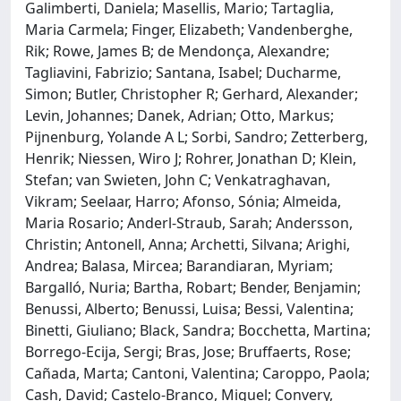
Galimberti, Daniela; Masellis, Mario; Tartaglia,
Maria Carmela; Finger, Elizabeth; Vandenberghe,
Rik; Rowe, James B; de Mendonça, Alexandre;
Tagliavini, Fabrizio; Santana, Isabel; Ducharme,
Simon; Butler, Christopher R; Gerhard, Alexander;
Levin, Johannes; Danek, Adrian; Otto, Markus;
Pijnenburg, Yolande A L; Sorbi, Sandro; Zetterberg,
Henrik; Niessen, Wiro J; Rohrer, Jonathan D; Klein,
Stefan; van Swieten, John C; Venkatraghavan,
Vikram; Seelaar, Harro; Afonso, Sónia; Almeida,
Maria Rosario; Anderl-Straub, Sarah; Andersson,
Christin; Antonell, Anna; Archetti, Silvana; Arighi,
Andrea; Balasa, Mircea; Barandiaran, Myriam;
Bargalló, Nuria; Bartha, Robart; Bender, Benjamin;
Benussi, Alberto; Benussi, Luisa; Bessi, Valentina;
Binetti, Giuliano; Black, Sandra; Bocchetta, Martina;
Borrego-Ecija, Sergi; Bras, Jose; Bruffaerts, Rose;
Cañada, Marta; Cantoni, Valentina; Caroppo, Paola;
Cash, David; Castelo-Branco, Miguel; Convery,