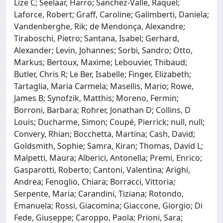
Lize C; Seelaar, Harro; Sanchez-Valle, Raquel;
Laforce, Robert; Graff, Caroline; Galimberti, Daniela;
Vandenberghe, Rik; de Mendonça, Alexandre;
Tiraboschi, Pietro; Santana, Isabel; Gerhard,
Alexander; Levin, Johannes; Sorbi, Sandro; Otto,
Markus; Bertoux, Maxime; Lebouvier, Thibaud;
Butler, Chris R; Le Ber, Isabelle; Finger, Elizabeth;
Tartaglia, Maria Carmela; Masellis, Mario; Rowe,
James B; Synofzik, Matthis; Moreno, Fermin;
Borroni, Barbara; Rohrer, Jonathan D; Collins, D
Louis; Ducharme, Simon; Coupé, Pierrick; null, null;
Convery, Rhian; Bocchetta, Martina; Cash, David;
Goldsmith, Sophie; Samra, Kiran; Thomas, David L;
Malpetti, Maura; Alberici, Antonella; Premi, Enrico;
Gasparotti, Roberto; Cantoni, Valentina; Arighi,
Andrea; Fenoglio, Chiara; Borracci, Vittoria;
Serpente, Maria; Carandini, Tiziana; Rotondo,
Emanuela; Rossi, Giacomina; Giaccone, Giorgio; Di
Fede, Giuseppe; Caroppo, Paola; Prioni, Sara;