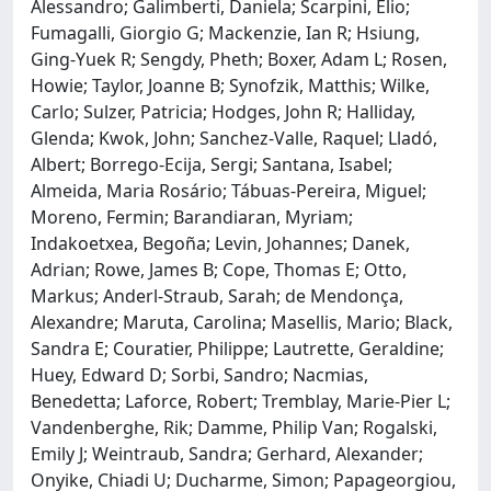
Alessandro; Galimberti, Daniela; Scarpini, Elio;
Fumagalli, Giorgio G; Mackenzie, Ian R; Hsiung,
Ging-Yuek R; Sengdy, Pheth; Boxer, Adam L; Rosen,
Howie; Taylor, Joanne B; Synofzik, Matthis; Wilke,
Carlo; Sulzer, Patricia; Hodges, John R; Halliday,
Glenda; Kwok, John; Sanchez-Valle, Raquel; Lladó,
Albert; Borrego-Ecija, Sergi; Santana, Isabel;
Almeida, Maria Rosário; Tábuas-Pereira, Miguel;
Moreno, Fermin; Barandiaran, Myriam;
Indakoetxea, Begoña; Levin, Johannes; Danek,
Adrian; Rowe, James B; Cope, Thomas E; Otto,
Markus; Anderl-Straub, Sarah; de Mendonça,
Alexandre; Maruta, Carolina; Masellis, Mario; Black,
Sandra E; Couratier, Philippe; Lautrette, Geraldine;
Huey, Edward D; Sorbi, Sandro; Nacmias,
Benedetta; Laforce, Robert; Tremblay, Marie-Pier L;
Vandenberghe, Rik; Damme, Philip Van; Rogalski,
Emily J; Weintraub, Sandra; Gerhard, Alexander;
Onyike, Chiadi U; Ducharme, Simon; Papageorgiou,