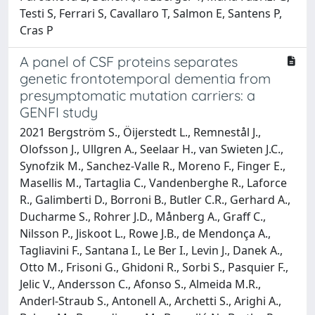
Testi S, Ferrari S, Cavallaro T, Salmon E, Santens P,
Cras P
A panel of CSF proteins separates
genetic frontotemporal dementia from
presymptomatic mutation carriers: a
GENFI study
2021 Bergström S., Öijerstedt L., Remnestål J.,
Olofsson J., Ullgren A., Seelaar H., van Swieten J.C.,
Synofzik M., Sanchez-Valle R., Moreno F., Finger E.,
Masellis M., Tartaglia C., Vandenberghe R., Laforce
R., Galimberti D., Borroni B., Butler C.R., Gerhard A.,
Ducharme S., Rohrer J.D., Månberg A., Graff C.,
Nilsson P., Jiskoot L., Rowe J.B., de Mendonça A.,
Tagliavini F., Santana I., Le Ber I., Levin J., Danek A.,
Otto M., Frisoni G., Ghidoni R., Sorbi S., Pasquier F.,
Jelic V., Andersson C., Afonso S., Almeida M.R.,
Anderl-Straub S., Antonell A., Archetti S., Arighi A.,