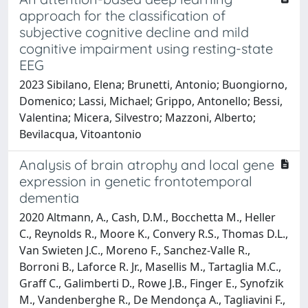
approach for the classification of
subjective cognitive decline and mild
cognitive impairment using resting-state
EEG
2023 Sibilano, Elena; Brunetti, Antonio; Buongiorno,
Domenico; Lassi, Michael; Grippo, Antonello; Bessi,
Valentina; Micera, Silvestro; Mazzoni, Alberto;
Bevilacqua, Vitoantonio
Analysis of brain atrophy and local gene
expression in genetic frontotemporal
dementia
2020 Altmann, A., Cash, D.M., Bocchetta M., Heller
C., Reynolds R., Moore K., Convery R.S., Thomas D.L.,
Van Swieten J.C., Moreno F., Sanchez-Valle R.,
Borroni B., Laforce R. Jr., Masellis M., Tartaglia M.C.,
Graff C., Galimberti D., Rowe J.B., Finger E., Synofzik
M., Vandenberghe R., De Mendonça A., Tagliavini F.,