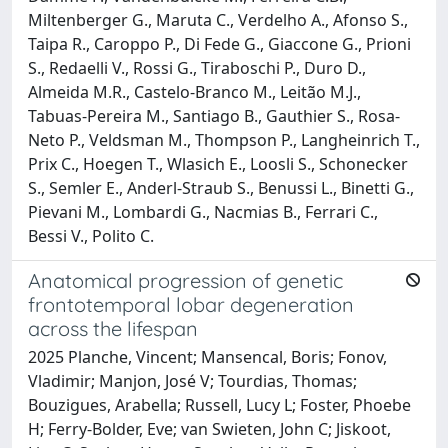
Miltenberger G., Maruta C., Verdelho A., Afonso S.,
Taipa R., Caroppo P., Di Fede G., Giaccone G., Prioni
S., Redaelli V., Rossi G., Tiraboschi P., Duro D.,
Almeida M.R., Castelo-Branco M., Leitão M.J.,
Tabuas-Pereira M., Santiago B., Gauthier S., Rosa-
Neto P., Veldsman M., Thompson P., Langheinrich T.,
Prix C., Hoegen T., Wlasich E., Loosli S., Schonecker
S., Semler E., Anderl-Straub S., Benussi L., Binetti G.,
Pievani M., Lombardi G., Nacmias B., Ferrari C.,
Bessi V., Polito C.
Anatomical progression of genetic
frontotemporal lobar degeneration
across the lifespan
2025 Planche, Vincent; Mansencal, Boris; Fonov,
Vladimir; Manjon, José V; Tourdias, Thomas;
Bouzigues, Arabella; Russell, Lucy L; Foster, Phoebe
H; Ferry-Bolder, Eve; van Swieten, John C; Jiskoot,