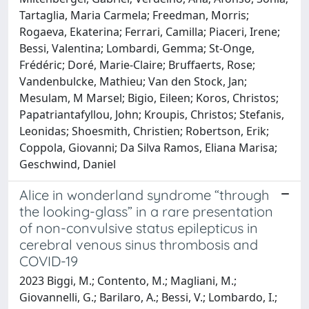
Tartaglia, Maria Carmela; Freedman, Morris;
Rogaeva, Ekaterina; Ferrari, Camilla; Piaceri, Irene;
Bessi, Valentina; Lombardi, Gemma; St-Onge,
Frédéric; Doré, Marie-Claire; Bruffaerts, Rose;
Vandenbulcke, Mathieu; Van den Stock, Jan;
Mesulam, M Marsel; Bigio, Eileen; Koros, Christos;
Papatriantafyllou, John; Kroupis, Christos; Stefanis,
Leonidas; Shoesmith, Christien; Robertson, Erik;
Coppola, Giovanni; Da Silva Ramos, Eliana Marisa;
Geschwind, Daniel
Alice in wonderland syndrome “through
the looking-glass” in a rare presentation
of non-convulsive status epilepticus in
cerebral venous sinus thrombosis and
COVID-19
2023 Biggi, M.; Contento, M.; Magliani, M.;
Giovannelli, G.; Barilaro, A.; Bessi, V.; Lombardo, I.;