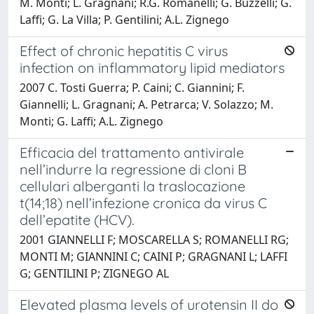
M. Monti; L. Gragnani; R.G. Romanelli; G. Buzzelli; G.
Laffi; G. La Villa; P. Gentilini; A.L. Zignego
Effect of chronic hepatitis C virus
infection on inflammatory lipid mediators
2007 C. Tosti Guerra; P. Caini; C. Giannini; F.
Giannelli; L. Gragnani; A. Petrarca; V. Solazzo; M.
Monti; G. Laffi; A.L. Zignego
Efficacia del trattamento antivirale
nell’indurre la regressione di cloni B
cellulari alberganti la traslocazione
t(14;18) nell’infezione cronica da virus C
dell’epatite (HCV).
2001 GIANNELLI F; MOSCARELLA S; ROMANELLI RG;
MONTI M; GIANNINI C; CAINI P; GRAGNANI L; LAFFI
G; GENTILINI P; ZIGNEGO AL
Elevated plasma levels of urotensin II do