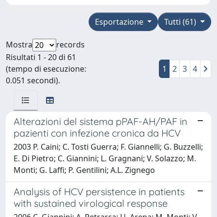
Esportazione
Tutti (61)
Mostra
records
Risultati 1 - 20 di 61
(tempo di esecuzione:
1
2
3
4
0.051 secondi).
Alterazioni del sistema pPAF-AH/PAF in
pazienti con infezione cronica da HCV
2003 P. Caini; C. Tosti Guerra; F. Giannelli; G. Buzzelli;
E. Di Pietro; C. Giannini; L. Gragnani; V. Solazzo; M.
Monti; G. Laffi; P. Gentilini; A.L. Zignego
Analysis of HCV persistence in patients
with sustained virological response
2006 C. Giannini; A. Petrarca; U. Arena; M. Monti; V.