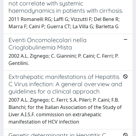
not correlate with systemic
haemodynamics in patients with cirrhosis.
2011 Romanelli RG; Laffi G; Vizzutti F; Del Bene R;
Marra F; Caini P; Guerra CT; La Villa G; Barletta G
Eventi Oncomolecolari nella
Crioglobulinemia Mista
2002 A.L. Zignego; C. Giannini; P. Caini; C. Ferri; P.
Gentilini.
Extrahepatic manifestations of Hepatitis
C Virus infection: A general overview and
guidelines for a clinical approach
2007 A.L. Zignego; C. Ferri; S.A. Pileri; P. Caini; F.B.
Bianchi; for the Italian Association of the Study of
Liver A.I.S.F. commission on extrahepatic
manifestation of HCV infection
Genetic determinants in Hepatitis C