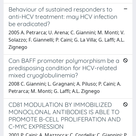
Behaviour of sustained responders to
anti-HCV treatment: may HCV infection
be eradicated?
2005 A. Petrarca; U. Arena; C. Giannini; M. Monti; V.
Solazzo; F. Giannelli; P. Caini; G. La Villa; G. Laffi; A.L.
Zignego
Can BAFF promoter polymorphism be a
predisposing condition for HCV-related
mixed cryoglobulinemia?
2008 C. Giannini; L. Gragnani; A. Piluso; P. Caini; A.
Petrarca; M. Monti; G. Laffi; A.L. Zignego
CD81 MODULATION BY IMMOBILIZED
MONOCLONAL ANTIBODIES IS ABLE TO
PROMOTE B-CELL PROLIFERATION AND
C-MYC EXPRESSION
2001 P. Caini; A. Mazzocca; C. Cordella; C. Giannini; P.