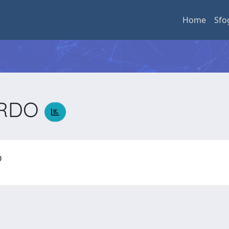
Home
Sfo
ARDO
DO