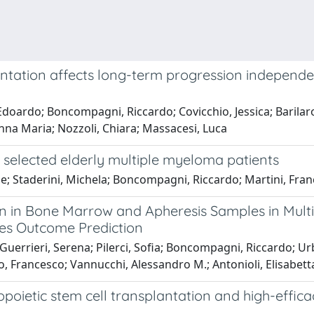
tation affects long-term progression independent
doardo; Boncompagni, Riccardo; Covicchio, Jessica; Barilaro, A
Anna Maria; Nozzoli, Chiara; Massacesi, Luca
n selected elderly multiple myeloma patients
le; Staderini, Michela; Boncompagni, Riccardo; Martini, Franc
n in Bone Marrow and Apheresis Samples in Mult
es Outcome Prediction
 Guerrieri, Serena; Pilerci, Sofia; Boncompagni, Riccardo; Ur
, Francesco; Vannucchi, Alessandro M.; Antonioli, Elisabett
oietic stem cell transplantation and high-effica