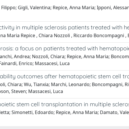
ndi, Filippo; Gigli, Valentina; Repice, Anna Maria; Ipponi, Al
ivity in multiple sclerosis patients treated with 
Anna Maria Repice , Chiara Nozzoli , Riccardo Boncompagni , 
sis: a focus on patients treated with hematopoie
; Bianchi, Andrea; Nozzoli, Chiara; Repice, Anna Maria; Bonc
 Fainardi, Enrico; Massacesi, Luca
ability outcomes after hematopoietic stem cell tra
ozzoli, Chiara; Wu, Tianxia; Marchi, Leonardo; Boncompagni, R
obson, Steven; Massacesi, Luca
tic stem cell transplantation in multiple sclerosi
letta; Simonetti, Edoardo; Repice, Anna Maria; Damato, Valent