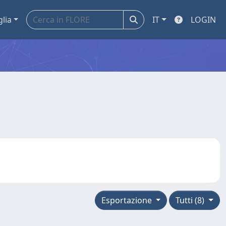
glia
IT
LOGIN
Esportazione
Tutti (8)