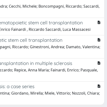
essandra; Cecchi, Michele; Boncompagni, Riccardo; Saccardi,
hematopoietic stem cell transplantation
Enrico Fainardi , Riccardo Saccardi, Luca Massacesi
tic stem cell transplantation
ompagni, Riccardo; Ginestroni, Andrea; Damato, Valentina;
nsplantation in multiple sclerosis
iccardo; Repice, Anna Maria; Fainardi, Enrico; Pasquale,
s: a case series
ina; Giordano, Mirella; Miele, Vittorio; Nozzoli, Chiara;