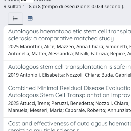
Risultati 1 - 8 di 8 (tempo di esecuzione: 0.024 secondi).
Autologous haematopoietic stem cell transplan
sclerosis: a comparative matched study
2025 Mariottini, Alice; Mazzeo, Anna Chiara; Simonetti, E
Antonella; Mattei, Alessandra; Mealli, Fabrizia; Repice, 
Autologous stem cell transplantation is safe i
2019 Antonioli, Elisabetta; Nozzoli, Chiara; Buda, Gabrie
Combined Minimal Residual Disease Evaluatio
Autologous Stem Cell Transplantation Improv
2025 Attucci, Irene; Peruzzi, Benedetta; Nozzoli, Chiara;
Manuela; Messeri, Maria; Caporale, Roberto; Annunziato
Cost and effectiveness of autologous haematop
remitting multiple sclerosis