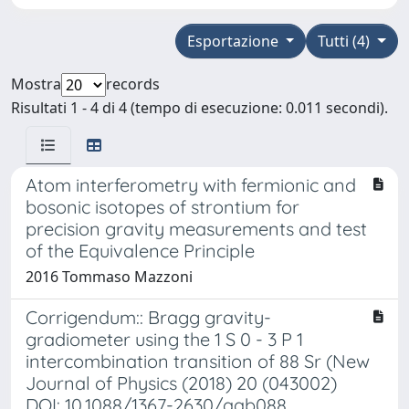
Esportazione
Tutti (4)
Mostra
records
Risultati 1 - 4 di 4 (tempo di esecuzione: 0.011 secondi).
Atom interferometry with fermionic and
bosonic isotopes of strontium for
precision gravity measurements and test
of the Equivalence Principle
2016 Tommaso Mazzoni
Corrigendum:: Bragg gravity-
gradiometer using the 1 S 0 - 3 P 1
intercombination transition of 88 Sr (New
Journal of Physics (2018) 20 (043002)
DOI: 10.1088/1367-2630/aab088