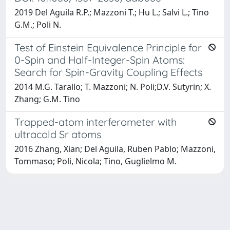
2019 Del Aguila R.P.; Mazzoni T.; Hu L.; Salvi L.; Tino
G.M.; Poli N.
Test of Einstein Equivalence Principle for
0-Spin and Half-Integer-Spin Atoms:
Search for Spin-Gravity Coupling Effects
2014 M.G. Tarallo; T. Mazzoni; N. Poli;D.V. Sutyrin; X.
Zhang; G.M. Tino
Trapped-atom interferometer with
ultracold Sr atoms
2016 Zhang, Xian; Del Aguila, Ruben Pablo; Mazzoni,
Tommaso; Poli, Nicola; Tino, Guglielmo M.
Powered by
IRIS
-
about IRIS
-