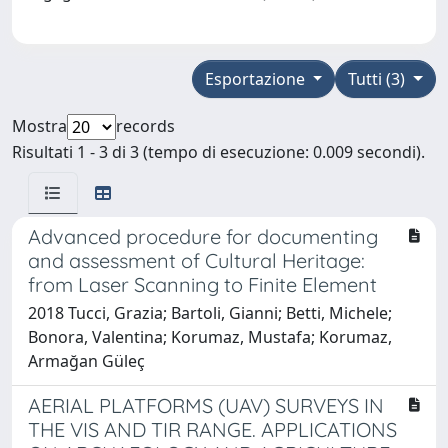
Esportazione
Tutti (3)
Mostra
records
Risultati 1 - 3 di 3 (tempo di esecuzione: 0.009 secondi).
Advanced procedure for documenting
and assessment of Cultural Heritage:
from Laser Scanning to Finite Element
2018 Tucci, Grazia; Bartoli, Gianni; Betti, Michele;
Bonora, Valentina; Korumaz, Mustafa; Korumaz,
Armağan Güleç
AERIAL PLATFORMS (UAV) SURVEYS IN
THE VIS AND TIR RANGE. APPLICATIONS