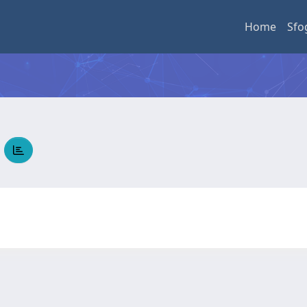
Home
Sfo
O