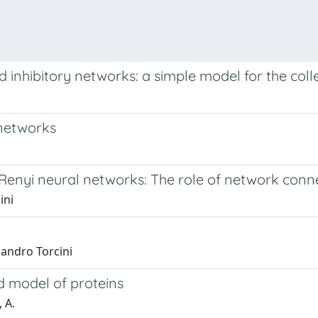
nhibitory networks: a simple model for the collec
 networks
-Renyi neural networks: The role of network conne
ini
sandro Torcini
ed model of proteins
, A.