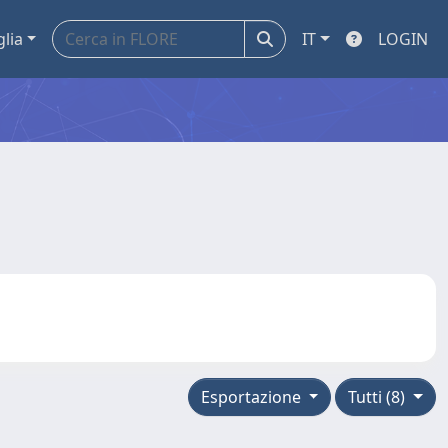
glia
IT
LOGIN
Esportazione
Tutti (8)