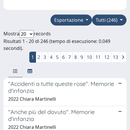
Esportazione
Tutti (246)
Mostra
records
Risultati 1 - 20 di 246 (tempo di esecuzione: 0.049
secondi).
1
2
3
4
5
6
7
8
9
10
11
12
13
"Accidenti a tutte queste rose". Memorie
d'infanzia
2022 Chiara Martinelli
"Anche più del dovuto". Memorie
d'infanzia
2022 Chiara Martinelli