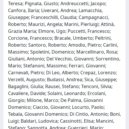
Teresa; Pignata, Giusto; Andreuccetti, Jacopo;
Canfora, Ilaria; Liverani, Andrea; Lamacchia,
Giuseppe; Franceschilli, Claudia; Campagnacci,
Roberto; Maurizi, Angela; Marini, Pierluigi; Attinà,
Grazia Maria; Elmore, Ugo; Puccetti, Francesco;
Corcione, Francesco; Bracale, Umberto; Peltrini,
Roberto; Santoro, Roberto; Amodio, Pietro; Carlini,
Massimo; Spoletini, Domenico; Marcellinaro, Rosa;
Giuliani, Antonio; Del Vecchio, Giovanni; Sorrentino,
Mario; Stefanoni, Massimo; Ferrari, Giovanni;
Carnevali, Pietro; Di Leo, Alberto; Crepaz, Lorenzo;
Verzelli, Augusto; Budassi, Andrea; Sica, Giuseppe;
Bagaglini, Giulia; Rausei, Stefano; Tenconi, Silvia;
Cavaliere, Davide; Solaini, Leonardo; Ercolani,
Giorgio; Milone, Marco; De Palma, Giovanni
Domenico; Ciaccio, Giovanni; Locurto, Paolo;
Tebala, Giovanni Domenico; Di Cintio, Antonio; Boni,
Luigi; Baldari, Ludovica; Cassinotti, Elisa; Mancini,
Stefano; Sagnotta, Andrea; Guerrieri, Mario;