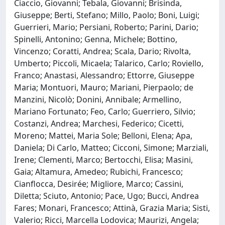
Ciaccio, Giovanni; Tebala, Giovanni; Brisinda,
Giuseppe; Berti, Stefano; Millo, Paolo; Boni, Luigi;
Guerrieri, Mario; Persiani, Roberto; Parini, Dario;
Spinelli, Antonino; Genna, Michele; Bottino,
Vincenzo; Coratti, Andrea; Scala, Dario; Rivolta,
Umberto; Piccoli, Micaela; Talarico, Carlo; Roviello,
Franco; Anastasi, Alessandro; Ettorre, Giuseppe
Maria; Montuori, Mauro; Mariani, Pierpaolo; de
Manzini, Nicolò; Donini, Annibale; Armellino,
Mariano Fortunato; Feo, Carlo; Guerriero, Silvio;
Costanzi, Andrea; Marchesi, Federico; Cicetti,
Moreno; Mattei, Maria Sole; Belloni, Elena; Apa,
Daniela; Di Carlo, Matteo; Cicconi, Simone; Marziali,
Irene; Clementi, Marco; Bertocchi, Elisa; Masini,
Gaia; Altamura, Amedeo; Rubichi, Francesco;
Cianflocca, Desirée; Migliore, Marco; Cassini,
Diletta; Sciuto, Antonio; Pace, Ugo; Bucci, Andrea
Fares; Monari, Francesco; Attinà, Grazia Maria; Sisti,
Valerio; Ricci, Marcella Lodovica; Maurizi, Angela;