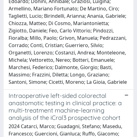
Edoardo; Donini, Annibale; Graziosi, Luigina;
Armellino, Mariano Fortunato; De Martino, Ciro;
Taglietti, Lucio; Birindelli, Arianna; Anania, Gabriele;
Chiozza, Matteo; Di Cosmo, Mariantonietta;
Zigiotto, Daniele; Feo, Carlo Vittorio; Pindozzi,
Fioralba; Millo, Paolo; Grivon, Manuela; Pedrazzani,
Corrado; Conti, Cristian; Guerriero, Silvio;
Organetti, Lorenzo; Costanzi, Andrea; Monteleone,
Michela; Vettoretto, Nereo; Botteri, Emanuele;
Marchesi, Federico; Dalmonte, Giorgio; Basti,
Massimo; Frazzini, Diletta; Longo, Graziano;
Santoni, Simone; Cicetti, Moreno; La Gioia, Gabriele
Intraoperative left-sided colorectal
anastomotic testing in clinical practice: a
multi-treatment machine-learning
analysis of the iCral3 prospective cohort
2024 Catarci, Marco; Guadagni, Stefano; Masedu,
Francesco; Guercioni, Gianluca; Ruffo, Giacomo;