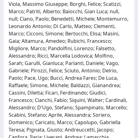
Viola, Massimo Giuseppe; Borghi, Felice; Scatizzi,
Marco; Patriti, Alberto; Baiocchi, Gian Luca; null,
null; Ciano, Paolo; Benedetti, Michele; Montemurro,
Leonardo Antonio; Di Carlo, Matteo; Clementi,
Marco; Cicconi, Simone; Bertocchi, Elisa; Masini,
Gaia; Altamura, Amedeo; Rubichi, Francesco;
Migliore, Marco; Pandolfini, Lorenzo; Falsetto,
Alessandro; Ricci, Marcella Lodovica; Molfino,
Sarah; Garulli, Gianluca; Parlanti, Daniele; Vago,
Gabriele; Pirozzi, Felice; Sciuto, Antonio; Delrio,
Paolo; Pace, Ugo; Bucci, Andrea Fares; De Luca,
Raffaele; Simone, Michele; Baldazzi, Gianandrea;
Cassini, Diletta; Ficari, Ferdinando; Giudici,
Francesco; Cianchi, Fabio; Siquini, Walter; Cardinali,
Alessandro; D'Ugo, Stefano; Spampinato, Marcello;
Scabini, Stefano; Aprile, Alessandra; Soriero,
Domenico; Caricato, Marco; Capolupo, Gabriella
Teresa; Pignata, Giusto; Andreuccetti, Jacopo;
Canfora, Ilaria; Liverani, Andrea; Lamacchia,