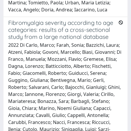
Martina; Tomietto, Paola; Urban, Maria Letizia;
Vacca, Angelo; Doria, Andrea; Iaccarino, Luca
Fibromyalgia severity according to age
categories: results of a cross-sectional
study from a large national database
2022 Di Carlo, Marco; Farah, Sonia; Bazzichi, Laura;
Atzeni, Fabiola; Govoni, Marcello; Biasi, Giovanni; Di
Franco, Manuela; Mozzani, Flavio; Gremese, Elisa;
Dagna, Lorenzo; Batticciotto, Alberto; Fischetti,
Fabio; Giacomelli, Roberto; Guiducci, Serena;
Guggino, Giuliana; Bentivegna, Mario; Gerli,
Roberto; Salvarani, Carlo; Bajocchi, Gianluigi; Ghini,
Marco; Iannone, Florenzo; Giorgi, Valeria; Cirillo,
Mariateresa; Bonazza, Sara; Barbagli, Stefano;
Gioia, Chiara; Marino, Noemi Giuliana; Capacci,
Annunziata; Cavalli, Giulio; Cappelli, Antonella;
Carubbi, Francesco; Nacci, Francesca; Riccucci,
Ilenia; Cutolo, Maurizio; Sinigaglia, Luigi; Sarzi-