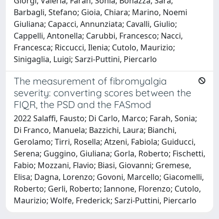
Giorgi, Valeria; Farah, Sonia; Bonazza, Sara;
Barbagli, Stefano; Gioia, Chiara; Marino, Noemi
Giuliana; Capacci, Annunziata; Cavalli, Giulio;
Cappelli, Antonella; Carubbi, Francesco; Nacci,
Francesca; Riccucci, Ilenia; Cutolo, Maurizio;
Sinigaglia, Luigi; Sarzi-Puttini, Piercarlo
The measurement of fibromyalgia
severity: converting scores between the
FIQR, the PSD and the FASmod
2022 Salaffi, Fausto; Di Carlo, Marco; Farah, Sonia;
Di Franco, Manuela; Bazzichi, Laura; Bianchi,
Gerolamo; Tirri, Rosella; Atzeni, Fabiola; Guiducci,
Serena; Guggino, Giuliana; Gorla, Roberto; Fischetti,
Fabio; Mozzani, Flavio; Biasi, Giovanni; Gremese,
Elisa; Dagna, Lorenzo; Govoni, Marcello; Giacomelli,
Roberto; Gerli, Roberto; Iannone, Florenzo; Cutolo,
Maurizio; Wolfe, Frederick; Sarzi-Puttini, Piercarlo