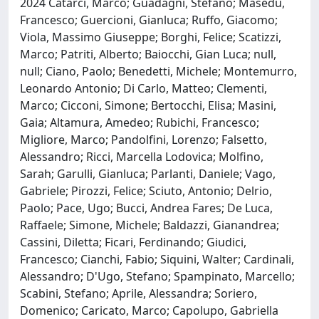
2024 Catarci, Marco; Guadagni, Stefano; Masedu,
Francesco; Guercioni, Gianluca; Ruffo, Giacomo;
Viola, Massimo Giuseppe; Borghi, Felice; Scatizzi,
Marco; Patriti, Alberto; Baiocchi, Gian Luca; null,
null; Ciano, Paolo; Benedetti, Michele; Montemurro,
Leonardo Antonio; Di Carlo, Matteo; Clementi,
Marco; Cicconi, Simone; Bertocchi, Elisa; Masini,
Gaia; Altamura, Amedeo; Rubichi, Francesco;
Migliore, Marco; Pandolfini, Lorenzo; Falsetto,
Alessandro; Ricci, Marcella Lodovica; Molfino,
Sarah; Garulli, Gianluca; Parlanti, Daniele; Vago,
Gabriele; Pirozzi, Felice; Sciuto, Antonio; Delrio,
Paolo; Pace, Ugo; Bucci, Andrea Fares; De Luca,
Raffaele; Simone, Michele; Baldazzi, Gianandrea;
Cassini, Diletta; Ficari, Ferdinando; Giudici,
Francesco; Cianchi, Fabio; Siquini, Walter; Cardinali,
Alessandro; D'Ugo, Stefano; Spampinato, Marcello;
Scabini, Stefano; Aprile, Alessandra; Soriero,
Domenico; Caricato, Marco; Capolupo, Gabriella