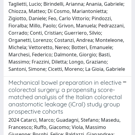
Taglietti, Lucio; Birindelli, Arianna; Anania, Gabriele;
Chiozza, Matteo; Di Cosmo, Mariantonietta;
Zigiotto, Daniele; Feo, Carlo Vittorio; Pindozzi,
Fioralba; Millo, Paolo; Grivon, Manuela; Pedrazzani,
Corrado; Conti, Cristian; Guerriero, Silvio;
Organetti, Lorenzo; Costanzi, Andrea; Monteleone,
Michela; Vettoretto, Nereo; Botteri, Emanuele;
Marchesi, Federico; Dalmonte, Giorgio; Basti,
Massimo; Frazzini, Diletta; Longo, Graziano;
Santoni, Simone; Cicetti, Moreno; La Gioia, Gabriele
Mechanical bowel preparation in elective
colorectal surgery: a propensity score-
matched analysis of the Italian colorectal
anastomotic leakage (iCral) study group
prospective cohorts
2024 Catarci, Marco; Guadagni, Stefano; Masedu,
Francesco; Ruffo, Giacomo; Viola, Massimo
Giuseppe; Borghi, Felice; Baldazzi, Gianandrea;