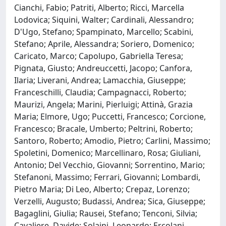
Cianchi, Fabio; Patriti, Alberto; Ricci, Marcella
Lodovica; Siquini, Walter; Cardinali, Alessandro;
D'Ugo, Stefano; Spampinato, Marcello; Scabini,
Stefano; Aprile, Alessandra; Soriero, Domenico;
Caricato, Marco; Capolupo, Gabriella Teresa;
Pignata, Giusto; Andreuccetti, Jacopo; Canfora,
Ilaria; Liverani, Andrea; Lamacchia, Giuseppe;
Franceschilli, Claudia; Campagnacci, Roberto;
Maurizi, Angela; Marini, Pierluigi; Attinà, Grazia
Maria; Elmore, Ugo; Puccetti, Francesco; Corcione,
Francesco; Bracale, Umberto; Peltrini, Roberto;
Santoro, Roberto; Amodio, Pietro; Carlini, Massimo;
Spoletini, Domenico; Marcellinaro, Rosa; Giuliani,
Antonio; Del Vecchio, Giovanni; Sorrentino, Mario;
Stefanoni, Massimo; Ferrari, Giovanni; Lombardi,
Pietro Maria; Di Leo, Alberto; Crepaz, Lorenzo;
Verzelli, Augusto; Budassi, Andrea; Sica, Giuseppe;
Bagaglini, Giulia; Rausei, Stefano; Tenconi, Silvia;
Cavaliere, Davide; Solaini, Leonardo; Ercolani,