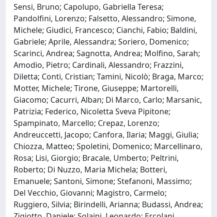
Sensi, Bruno; Capolupo, Gabriella Teresa;
Pandolfini, Lorenzo; Falsetto, Alessandro; Simone,
Michele; Giudici, Francesco; Cianchi, Fabio; Baldini,
Gabriele; Aprile, Alessandra; Soriero, Domenico;
Scarinci, Andrea; Sagnotta, Andrea; Molfino, Sarah;
Amodio, Pietro; Cardinali, Alessandro; Frazzini,
Diletta; Conti, Cristian; Tamini, Nicolò; Braga, Marco;
Motter, Michele; Tirone, Giuseppe; Martorelli,
Giacomo; Cacurri, Alban; Di Marco, Carlo; Marsanic,
Patrizia; Federico, Nicoletta Sveva Pipitone;
Spampinato, Marcello; Crepaz, Lorenzo;
Andreuccetti, Jacopo; Canfora, Ilaria; Maggi, Giulia;
Chiozza, Matteo; Spoletini, Domenico; Marcellinaro,
Rosa; Lisi, Giorgio; Bracale, Umberto; Peltrini,
Roberto; Di Nuzzo, Maria Michela; Botteri,
Emanuele; Santoni, Simone; Stefanoni, Massimo;
Del Vecchio, Giovanni; Magistro, Carmelo;
Ruggiero, Silvia; Birindelli, Arianna; Budassi, Andrea;
Zigiotto, Daniele; Solaini, Leonardo; Ercolani,