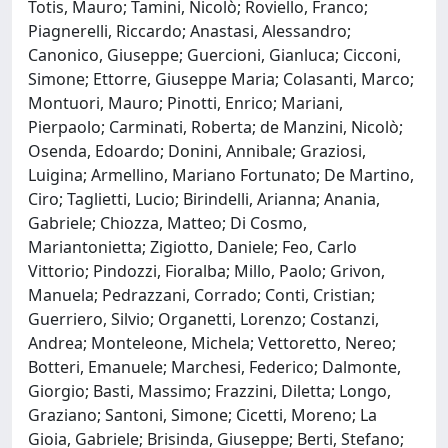
Totis, Mauro; Tamini, Nicolò; Roviello, Franco;
Piagnerelli, Riccardo; Anastasi, Alessandro;
Canonico, Giuseppe; Guercioni, Gianluca; Cicconi,
Simone; Ettorre, Giuseppe Maria; Colasanti, Marco;
Montuori, Mauro; Pinotti, Enrico; Mariani,
Pierpaolo; Carminati, Roberta; de Manzini, Nicolò;
Osenda, Edoardo; Donini, Annibale; Graziosi,
Luigina; Armellino, Mariano Fortunato; De Martino,
Ciro; Taglietti, Lucio; Birindelli, Arianna; Anania,
Gabriele; Chiozza, Matteo; Di Cosmo,
Mariantonietta; Zigiotto, Daniele; Feo, Carlo
Vittorio; Pindozzi, Fioralba; Millo, Paolo; Grivon,
Manuela; Pedrazzani, Corrado; Conti, Cristian;
Guerriero, Silvio; Organetti, Lorenzo; Costanzi,
Andrea; Monteleone, Michela; Vettoretto, Nereo;
Botteri, Emanuele; Marchesi, Federico; Dalmonte,
Giorgio; Basti, Massimo; Frazzini, Diletta; Longo,
Graziano; Santoni, Simone; Cicetti, Moreno; La
Gioia, Gabriele; Brisinda, Giuseppe; Berti, Stefano;