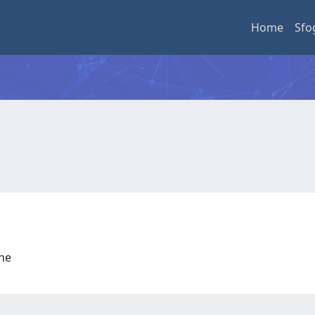
Home
Sfo
one