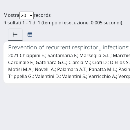
Mostra
records
Risultati 1 - 1 di 1 (tempo di esecuzione: 0.005 secondi).
Prevention of recurrent respiratory infections
2021 Chiappini E.; Santamaria F.; Marseglia G.L.; Marchisio 
Cardinale F.; Gattinara G.C.; Ciarcia M.; Ciofi D.; D'Elios
Motisi M.A.; Novelli A.; Palamara A.T.; Panatta M.L.; Pasinat
Trippella G.; Valentini D.; Valentini S.; Varricchio A.; Verga