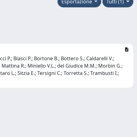
Esportazione
Tutti (1)
 P.; Biasci P.; Bortone B.; Bottero S.; Caldarelli V.;
.; Mattina R.; Miniello V.L.; del Giudice M.M.; Morbin G.;
ro L.; Sitzia E.; Tersigni C.; Torretta S.; Trambusti I.;