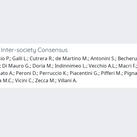
: Inter-society Consensus
P.; Galli L.; Cutrera R.; de Martino M.; Antonini S.; Becherucci
 S.; Di Mauro G.; Doria M.; Indinnimeo L.; Vecchio A.L.; Macri F
o A.; Peroni D.; Perruccio K.; Piacentini G.; Pifferi M.; Pignata
 M.C.; Vicini C.; Zecca M.; Villani A.