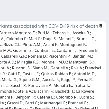
iants associated with COVID-19 risk of death
Carnero-Montoro E.; Buti M.; Zeberg H.; Asselta R.;
.; Colombo F.; Mari F.; Daga S.; Meloni I.; Brunelli G.;
.; Rizzo C.L.; Pinto A.M.; Ariani F.; Montagnani F.;
.A.; Guerrini S.; Conticini E.; Cantarini L.; Frediani B.;
.; Caldarelli G.P.; Romani D.; Piacentini P.; Bandini M.;
orte A.D.; Miraglia F.G.; Mondelli M.U.; Mantovani S.;
ri A.; Rusconi S.; Siano M.; Gabrieli A.; Riva A.; Francisci
 R.; Gatti F.; Castelli F.; Quiros-Roldan E.; Antoni M.D.;
; Merla G.; Squeo G.M.; Aucella F.; Raggi P.; Perna R.;
 L.; Zucchi P.; Parravicini P.; Menatti E.; Trotta T.;
ondi F.; Stella A.; Biscarini F.; Bachetti T.; La Rovere
 Bianchi F.; Bergomi P.; Catena E.; Colombo R.; Luchi S.;
 A.; Grassi D.; Ferri C.; Marinangeli F.; Brancati F.;
prini P.; Pomara C.; Esposito M.; Leoncini R.; Cirianni M.;