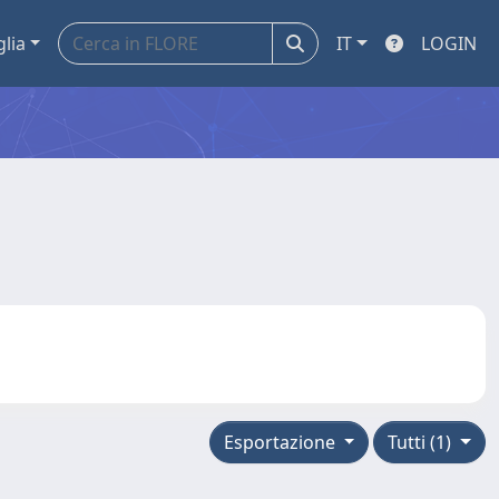
glia
IT
LOGIN
Esportazione
Tutti (1)