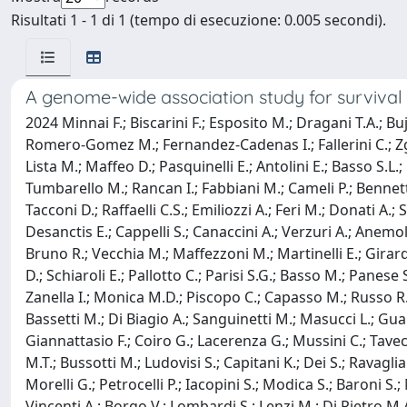
Risultati 1 - 1 di 1 (tempo di esecuzione: 0.005 secondi).
A genome-wide association study for survival 
2024 Minnai F.; Biscarini F.; Esposito M.; Dragani T.A.; 
Romero-Gomez M.; Fernandez-Cadenas I.; Fallerini C.; Zguro 
Lista M.; Maffeo D.; Pasquinelli E.; Antolini E.; Basso S.L.;
Tumbarello M.; Rancan I.; Fabbiani M.; Cameli P.; Bennett D
Tacconi D.; Raffaelli C.S.; Emiliozzi A.; Feri M.; Donati A.; 
Desanctis E.; Cappelli S.; Canaccini A.; Verzuri A.; Anem
Bruno R.; Vecchia M.; Maffezzoni M.; Martinelli E.; Girardis
D.; Schiaroli E.; Pallotto C.; Parisi S.G.; Basso M.; Panese 
Zanella I.; Monica M.D.; Piscopo C.; Capasso M.; Russo R.;
Bassetti M.; Di Biagio A.; Sanguinetti M.; Masucci L.; Guarna
Giannattasio F.; Coiro G.; Lacerenza G.; Mussini C.; Tavecch
M.T.; Bussotti M.; Ludovisi S.; Capitani K.; Dei S.; Ravaglia
Morelli G.; Petrocelli P.; Iacopini S.; Modica S.; Baroni S.;
Vincenti A.; Borgo V.; Lombardi S.; Lenzi M.; Di Pietro M.A