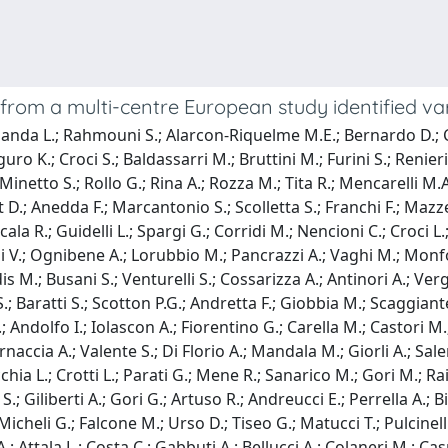
from a multi-centre European study identified var
Bujanda L.; Rahmouni S.; Alarcon-Riquelme M.E.; Bernardo D.; 
K.; Croci S.; Baldassarri M.; Bruttini M.; Furini S.; Renieri A
 Minetto S.; Rollo G.; Rina A.; Rozza M.; Tita R.; Mencarelli M.A
.; Anedda F.; Marcantonio S.; Scolletta S.; Franchi F.; Mazzei M
Scala R.; Guidelli L.; Spargi G.; Corridi M.; Nencioni C.; Croci L
oli V.; Ognibene A.; Lorubbio M.; Pancrazzi A.; Vaghi M.; Monf
 M.; Busani S.; Venturelli S.; Cossarizza A.; Antinori A.; Vergo
S.; Baratti S.; Scotton P.G.; Andretta F.; Giobbia M.; Scaggiante
 Andolfo I.; Iolascon A.; Fiorentino G.; Carella M.; Castori M.
ccia A.; Valente S.; Di Florio A.; Mandala M.; Giorli A.; Salerni
ia L.; Crotti L.; Parati G.; Mene R.; Sanarico M.; Gori M.; Raim
 S.; Giliberti A.; Gori G.; Artuso R.; Andreucci E.; Perrella A.;
 Micheli G.; Falcone M.; Urso D.; Tiseo G.; Matucci T.; Pulcinelli
.; Attala L.; Costa C.; Gabbuti A.; Bellucci A.; Colaneri M.; Cas