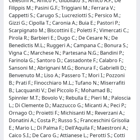
Celestini A.; Amico F.; Giubilato S.; Amico A.F.; De
Filippis M.; Pasini G.F.; Triggiani M.; Ferrara V.;
Cappetti S.; Carugo S.; Lucreziotti S.; Persico M.;
Gizzi G.; Cipolla T.; Caronia A.; Buia E.; Pastori P.;
Scarpignato M.; Biscottini E.; Poletti F.; Vimercati C.;
Pirola R.; Barbieri E.; Dugo C.; De Cesare N.; De
Benedictis M.L.; Ruggeri A.; Campana C.; Bonura S.;
Vigna C.; Marchese N.; Partesana N.G.; Bandini P.;
Farinola G.; Santoro D.; Cassadonte F.; Calabro F.;
Sansoni M.; Abrignani M.G.; Bonura F.; Gabrielli D.;
Benvenuto M.; Liso A.; Passero T.; Mori I.; Pozzoni
B.; Prati F.; Finocchiaro M.L.; Tufano N.; Miserrafiti
B.; Lacquaniti V.; Del Piccolo F.; Mohamad B.;
Spinnler M.T.; Bovolo V.; Rebulla E.; Pieri M.; Paloscia
L.; Di Clemente D.; Mazzucco G.; Micanti A.; Peci P.;
Ornago O.; Proietti F.; Michisanti M.; Reverzani A.;
Donatini A.; Costa P.; Russo S.; Franceschini Grisolia
E.; Mario L.; Di Palma F.; Dell'Aquila F.; Maestroni A.;
Caico S.I.; De Caro G.; Attianese L.; Perotti S.; Cotti