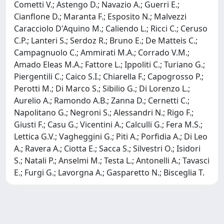
Cometti V.; Astengo D.; Navazio A.; Guerri E.;
Cianflone D.; Maranta F.; Esposito N.; Malvezzi
Caracciolo D'Aquino M.; Caliendo L.; Ricci C.; Ceruso
C.P.; Lanteri S.; Serdoz R.; Bruno E.; De Matteis C.;
Campagnuolo C.; Ammirati M.A.; Corrado V.M.;
Amado Eleas M.A.; Fattore L.; Ippoliti C.; Turiano G.;
Piergentili C.; Caico S.I.; Chiarella F.; Capogrosso P.;
Perotti M.; Di Marco S.; Sibilio G.; Di Lorenzo L.;
Aurelio A.; Ramondo A.B.; Zanna D.; Cernetti C.;
Napolitano G.; Negroni S.; Alessandri N.; Rigo F.;
Giusti F.; Casu G.; Vicentini A.; Calculli G.; Fera M.S.;
Lettica G.V.; Vagheggini G.; Piti A.; Porfidia A.; Di Leo
A.; Ravera A.; Ciotta E.; Sacca S.; Silvestri O.; Isidori
S.; Natali P.; Anselmi M.; Testa L.; Antonelli A.; Tavasci
E.; Furgi G.; Lavorgna A.; Gasparetto N.; Bisceglia T.