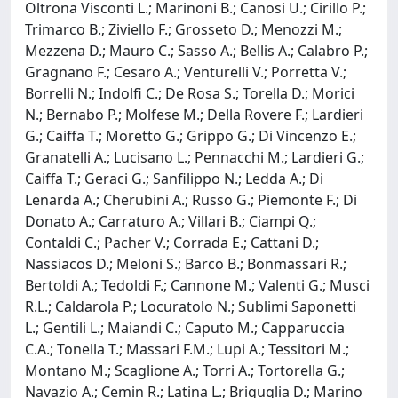
Oltrona Visconti L.; Marinoni B.; Canosi U.; Cirillo P.;
Trimarco B.; Ziviello F.; Grosseto D.; Menozzi M.;
Mezzena D.; Mauro C.; Sasso A.; Bellis A.; Calabro P.;
Gragnano F.; Cesaro A.; Venturelli V.; Porretta V.;
Borrelli N.; Indolfi C.; De Rosa S.; Torella D.; Morici
N.; Bernabo P.; Molfese M.; Della Rovere F.; Lardieri
G.; Caiffa T.; Moretto G.; Grippo G.; Di Vincenzo E.;
Granatelli A.; Lucisano L.; Pennacchi M.; Lardieri G.;
Caiffa T.; Geraci G.; Sanfilippo N.; Ledda A.; Di
Lenarda A.; Cherubini A.; Russo G.; Piemonte F.; Di
Donato A.; Carraturo A.; Villari B.; Ciampi Q.;
Contaldi C.; Pacher V.; Corrada E.; Cattani D.;
Nassiacos D.; Meloni S.; Barco B.; Bonmassari R.;
Bertoldi A.; Tedoldi F.; Cannone M.; Valenti G.; Musci
R.L.; Caldarola P.; Locuratolo N.; Sublimi Saponetti
L.; Gentili L.; Maiandi C.; Caputo M.; Capparuccia
C.A.; Tonella T.; Massari F.M.; Lupi A.; Tessitori M.;
Montano M.; Scaglione A.; Torri A.; Tortorella G.;
Navazio A.; Cemin R.; Latina L.; Briguglia D.; Marino