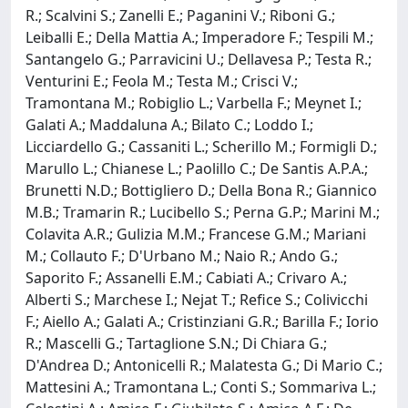
R.; Scalvini S.; Zanelli E.; Paganini V.; Riboni G.;
Leiballi E.; Della Mattia A.; Imperadore F.; Tespili M.;
Santangelo G.; Parravicini U.; Dellavesa P.; Testa R.;
Venturini E.; Feola M.; Testa M.; Crisci V.;
Tramontana M.; Robiglio L.; Varbella F.; Meynet I.;
Galati A.; Maddaluna A.; Bilato C.; Loddo I.;
Licciardello G.; Cassaniti L.; Scherillo M.; Formigli D.;
Marullo L.; Chianese L.; Paolillo C.; De Santis A.P.A.;
Brunetti N.D.; Bottigliero D.; Della Bona R.; Giannico
M.B.; Tramarin R.; Lucibello S.; Perna G.P.; Marini M.;
Colavita A.R.; Gulizia M.M.; Francese G.M.; Mariani
M.; Collauto F.; D'Urbano M.; Naio R.; Ando G.;
Saporito F.; Assanelli E.M.; Cabiati A.; Crivaro A.;
Alberti S.; Marchese I.; Nejat T.; Refice S.; Colivicchi
F.; Aiello A.; Galati A.; Cristinziani G.R.; Barilla F.; Iorio
R.; Mascelli G.; Tartaglione S.N.; Di Chiara G.;
D'Andrea D.; Antonicelli R.; Malatesta G.; Di Mario C.;
Mattesini A.; Tramontana L.; Conti S.; Sommariva L.;