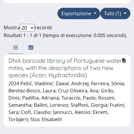
Esportazione
Tutti (1)
Mostra
records
Risultati 1 - 1 di 1 (tempo di esecuzione: 0.005 secondi).
DNA barcode library of Portuguese water
mites, with the descriptions of two new
species (Acari, Hydrachnidia)
2024 Pešić, Vladimir; Zawal, Andrzej; Ferreira, Sónia;
Benitez-Bosco, Laura; Cruz-Oliveira, Ana; Girão,
Dinis; Padilha, Adriana; Turaccio, Paolo; Rossini,
Samantha; Ballini, Lorenzo; Staffoni, Giorgia; Fratini,
Sara; Ciofi, Claudio; Iannucci, Alessio; Ekrem,
Torbjørn; Stur, Elisabeth