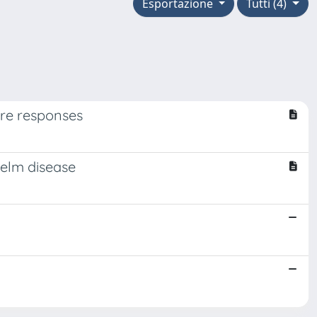
Esportazione
Tutti (4)
ure responses
 elm disease