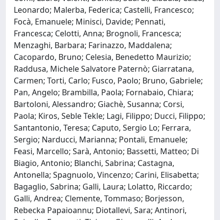
Leonardo; Malerba, Federica; Castelli, Francesco;
Focà, Emanuele; Minisci, Davide; Pennati,
Francesca; Celotti, Anna; Brognoli, Francesca;
Menzaghi, Barbara; Farinazzo, Maddalena;
Cacopardo, Bruno; Celesia, Benedetto Maurizio;
Raddusa, Michele Salvatore Paternò; Giarratana,
Carmen; Torti, Carlo; Fusco, Paolo; Bruno, Gabriele;
Pan, Angelo; Brambilla, Paola; Fornabaio, Chiara;
Bartoloni, Alessandro; Giachè, Susanna; Corsi,
Paola; Kiros, Seble Tekle; Lagi, Filippo; Ducci, Filippo;
Santantonio, Teresa; Caputo, Sergio Lo; Ferrara,
Sergio; Narducci, Marianna; Pontali, Emanuele;
Feasi, Marcello; Sarà, Antonio; Bassetti, Matteo; Di
Biagio, Antonio; Blanchi, Sabrina; Castagna,
Antonella; Spagnuolo, Vincenzo; Carini, Elisabetta;
Bagaglio, Sabrina; Galli, Laura; Lolatto, Riccardo;
Galli, Andrea; Clemente, Tommaso; Borjesson,
Rebecka Papaioannu; Diotallevi, Sara; Antinori,