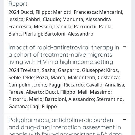
Report
2024 Ducci, Filippo; Mariotti, Francesca; Mencarini,
Jessica; Fabbri, Claudio; Manunta, Alessandra
Francesca; Messeri, Daniela; Parronchi, Paola;
Blanc, Pierluigi; Bartoloni, Alessandro
Impact of rapid-antiretroviral therapy in
a cohort of treatment-naïve migrants
living with HIV in a high income setting
2024 Trevisan, Sasha; Gasparro, Giuseppe; Kiros,
Seble Tekle; Pozzi, Marco; Malcontenti, Costanza;
Campolmi, Irene; Paggi, Riccardo; Cavallo, Annalisa;
Farese, Alberto; Ducci, Filippo; Meli, Massimo;
Pittorru, Mario; Bartoloni, Alessandro; Sterrantino,
Gaetana; Lagi, Filippo
Polypharmacy, anticholinergic burden
and drug–drug interaction assessment in
people with four-class-resistant HIV: data