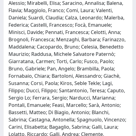
Alessio; Mirabelli, Elisa; Saracino, Annalisa; Balena,
Flavia; Maggiolo, Franco; Comi, Laura; Valenti,
Daniela; Suardi, Claudia; Calza, Leonardo; Malerba,
Federica; Castelli, Francesco; Focà, Emanuele;
Minisci, Davide; Pennati, Francesca; Celotti, Anna;
Brognoli, Francesca; Menzaghi, Barbara; Farinazzo,
Maddalena; Cacopardo, Bruno; Celesia, Benedetto
Maurizio; Raddusa, Michele Salvatore Paternò;
Giarratana, Carmen; Torti, Carlo; Fusco, Paolo;
Bruno, Gabriele; Pan, Angelo; Brambilla, Paola;
Fornabaio, Chiara; Bartoloni, Alessandro; Giachè,
Susanna; Corsi, Paola; Kiros, Seble Tekle; Lagi,
Filippo; Ducci, Filippo; Santantonio, Teresa; Caputo,
Sergio Lo; Ferrara, Sergio; Narducci, Marianna;
Pontali, Emanuele; Feasi, Marcello; Sarà, Antonio;
Bassetti, Matteo; Di Biagio, Antonio; Blanchi,
Sabrina; Castagna, Antonella; Spagnuolo, Vincenzo;
Carini, Elisabetta; Bagaglio, Sabrina; Galli, Laura;
Lolatto, Riccardo; Galli, Andrea; Clemente,