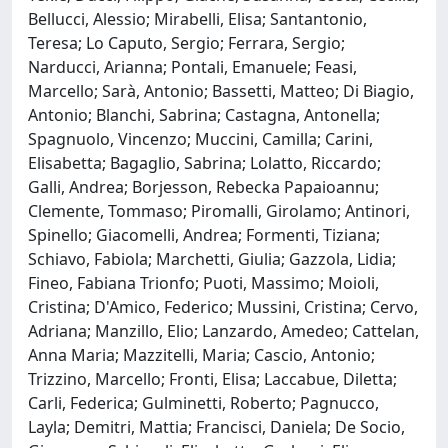
Bellucci, Alessio; Mirabelli, Elisa; Santantonio,
Teresa; Lo Caputo, Sergio; Ferrara, Sergio;
Narducci, Arianna; Pontali, Emanuele; Feasi,
Marcello; Sarà, Antonio; Bassetti, Matteo; Di Biagio,
Antonio; Blanchi, Sabrina; Castagna, Antonella;
Spagnuolo, Vincenzo; Muccini, Camilla; Carini,
Elisabetta; Bagaglio, Sabrina; Lolatto, Riccardo;
Galli, Andrea; Borjesson, Rebecka Papaioannu;
Clemente, Tommaso; Piromalli, Girolamo; Antinori,
Spinello; Giacomelli, Andrea; Formenti, Tiziana;
Schiavo, Fabiola; Marchetti, Giulia; Gazzola, Lidia;
Fineo, Fabiana Trionfo; Puoti, Massimo; Moioli,
Cristina; D'Amico, Federico; Mussini, Cristina; Cervo,
Adriana; Manzillo, Elio; Lanzardo, Amedeo; Cattelan,
Anna Maria; Mazzitelli, Maria; Cascio, Antonio;
Trizzino, Marcello; Fronti, Elisa; Laccabue, Diletta;
Carli, Federica; Gulminetti, Roberto; Pagnucco,
Layla; Demitri, Mattia; Francisci, Daniela; De Socio,