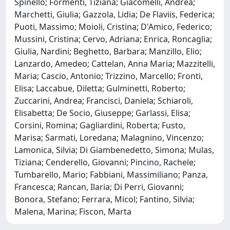
Spinello; Formenti, Tiziana; Giacomelli, Andrea;
Marchetti, Giulia; Gazzola, Lidia; De Flaviis, Federica;
Puoti, Massimo; Moioli, Cristina; D'Amico, Federico;
Mussini, Cristina; Cervo, Adriana; Enrica, Roncaglia;
Giulia, Nardini; Beghetto, Barbara; Manzillo, Elio;
Lanzardo, Amedeo; Cattelan, Anna Maria; Mazzitelli,
Maria; Cascio, Antonio; Trizzino, Marcello; Fronti,
Elisa; Laccabue, Diletta; Gulminetti, Roberto;
Zuccarini, Andrea; Francisci, Daniela; Schiaroli,
Elisabetta; De Socio, Giuseppe; Garlassi, Elisa;
Corsini, Romina; Gagliardini, Roberta; Fusto,
Marisa; Sarmati, Loredana; Malagnino, Vincenzo;
Lamonica, Silvia; Di Giambenedetto, Simona; Mulas,
Tiziana; Cenderello, Giovanni; Pincino, Rachele;
Tumbarello, Mario; Fabbiani, Massimiliano; Panza,
Francesca; Rancan, Ilaria; Di Perri, Giovanni;
Bonora, Stefano; Ferrara, Micol; Fantino, Silvia;
Malena, Marina; Fiscon, Marta