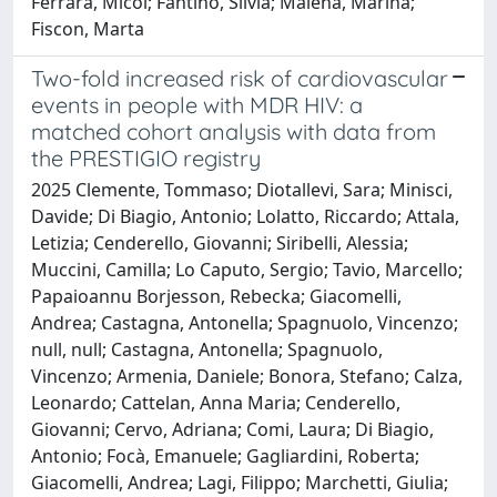
Ferrara, Micol; Fantino, Silvia; Malena, Marina;
Fiscon, Marta
Two-fold increased risk of cardiovascular
events in people with MDR HIV: a
matched cohort analysis with data from
the PRESTIGIO registry
2025 Clemente, Tommaso; Diotallevi, Sara; Minisci,
Davide; Di Biagio, Antonio; Lolatto, Riccardo; Attala,
Letizia; Cenderello, Giovanni; Siribelli, Alessia;
Muccini, Camilla; Lo Caputo, Sergio; Tavio, Marcello;
Papaioannu Borjesson, Rebecka; Giacomelli,
Andrea; Castagna, Antonella; Spagnuolo, Vincenzo;
null, null; Castagna, Antonella; Spagnuolo,
Vincenzo; Armenia, Daniele; Bonora, Stefano; Calza,
Leonardo; Cattelan, Anna Maria; Cenderello,
Giovanni; Cervo, Adriana; Comi, Laura; Di Biagio,
Antonio; Focà, Emanuele; Gagliardini, Roberta;
Giacomelli, Andrea; Lagi, Filippo; Marchetti, Giulia;