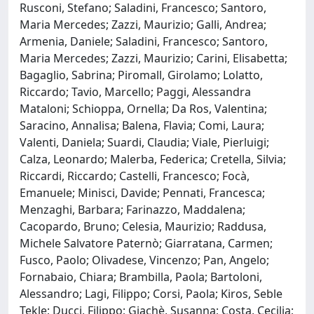
Rusconi, Stefano; Saladini, Francesco; Santoro,
Maria Mercedes; Zazzi, Maurizio; Galli, Andrea;
Armenia, Daniele; Saladini, Francesco; Santoro,
Maria Mercedes; Zazzi, Maurizio; Carini, Elisabetta;
Bagaglio, Sabrina; Piromall, Girolamo; Lolatto,
Riccardo; Tavio, Marcello; Paggi, Alessandra
Mataloni; Schioppa, Ornella; Da Ros, Valentina;
Saracino, Annalisa; Balena, Flavia; Comi, Laura;
Valenti, Daniela; Suardi, Claudia; Viale, Pierluigi;
Calza, Leonardo; Malerba, Federica; Cretella, Silvia;
Riccardi, Riccardo; Castelli, Francesco; Focà,
Emanuele; Minisci, Davide; Pennati, Francesca;
Menzaghi, Barbara; Farinazzo, Maddalena;
Cacopardo, Bruno; Celesia, Maurizio; Raddusa,
Michele Salvatore Paternò; Giarratana, Carmen;
Fusco, Paolo; Olivadese, Vincenzo; Pan, Angelo;
Fornabaio, Chiara; Brambilla, Paola; Bartoloni,
Alessandro; Lagi, Filippo; Corsi, Paola; Kiros, Seble
Tekle; Ducci, Filippo; Giachè, Susanna; Costa, Cecilia;