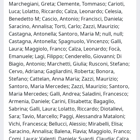
Marchegiani, Greta; Clemente, Tommaso; Carioti,
Luca; Lolatto, Riccardo; Calza, Leonardo; Celesia,
Benedetto M; Cascio, Antonio; Francisci, Daniela;
Saracino, Annalisa; Torti, Carlo; Zazzi, Maurizio;
Castagna, Antonella; Santoro, Maria M; null, null;
Castagna, Antonella; Spagnuolo, Vincenzo; Galli,
Laura; Maggiolo, Franco; Calza, Leonardo; Focà,
Emanuele; Lagi, Filippo; Cenderello, Giovanni; Di
Biagio, Antonio; Marchetti, Giulia; Rusconi, Stefano;
Cervo, Adriana; Gagliardini, Roberta; Bonora,
Stefano; Cattelan, Anna Maria; Zazzi, Maurizio;
Santoro, Maria Mercedes; Zazzi, Maurizio; Santoro,
Maria Mercedes; Galli, Andrea; Saladini, Francesco;
Armenia, Daniele; Carini, Elisabetta; Bagaglio,
Sabrina; Galli, Laura; Lolatto, Riccardo; Diotallevi,
Sara; Tavio, Marcello; Paggi, Alessandra Mataloni;
Vichi, Francesca; Bellucci, Alessio; Mirabelli, Elisa;
Saracino, Annalisa; Balena, Flavia; Maggiolo, Franco;
Comi, Laura; Valenti, Daniela; Suardi, Claudia; Calza,