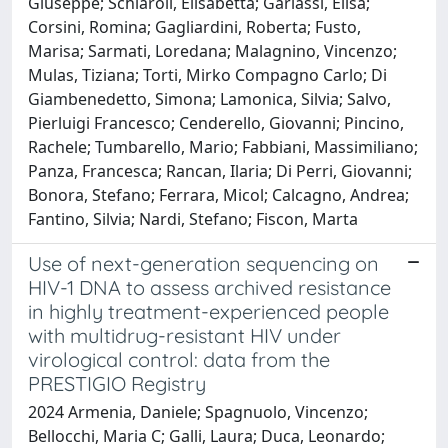
Giuseppe; Schiaroli, Elisabetta; Garlassi, Elisa;
Corsini, Romina; Gagliardini, Roberta; Fusto,
Marisa; Sarmati, Loredana; Malagnino, Vincenzo;
Mulas, Tiziana; Torti, Mirko Compagno Carlo; Di
Giambenedetto, Simona; Lamonica, Silvia; Salvo,
Pierluigi Francesco; Cenderello, Giovanni; Pincino,
Rachele; Tumbarello, Mario; Fabbiani, Massimiliano;
Panza, Francesca; Rancan, Ilaria; Di Perri, Giovanni;
Bonora, Stefano; Ferrara, Micol; Calcagno, Andrea;
Fantino, Silvia; Nardi, Stefano; Fiscon, Marta
Use of next-generation sequencing on
HIV-1 DNA to assess archived resistance
in highly treatment-experienced people
with multidrug-resistant HIV under
virological control: data from the
PRESTIGIO Registry
2024 Armenia, Daniele; Spagnuolo, Vincenzo;
Bellocchi, Maria C; Galli, Laura; Duca, Leonardo;