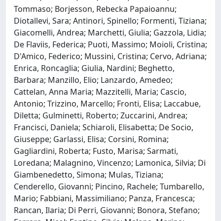
Tommaso; Borjesson, Rebecka Papaioannu;
Diotallevi, Sara; Antinori, Spinello; Formenti, Tiziana;
Giacomelli, Andrea; Marchetti, Giulia; Gazzola, Lidia;
De Flaviis, Federica; Puoti, Massimo; Moioli, Cristina;
D'Amico, Federico; Mussini, Cristina; Cervo, Adriana;
Enrica, Roncaglia; Giulia, Nardini; Beghetto,
Barbara; Manzillo, Elio; Lanzardo, Amedeo;
Cattelan, Anna Maria; Mazzitelli, Maria; Cascio,
Antonio; Trizzino, Marcello; Fronti, Elisa; Laccabue,
Diletta; Gulminetti, Roberto; Zuccarini, Andrea;
Francisci, Daniela; Schiaroli, Elisabetta; De Socio,
Giuseppe; Garlassi, Elisa; Corsini, Romina;
Gagliardini, Roberta; Fusto, Marisa; Sarmati,
Loredana; Malagnino, Vincenzo; Lamonica, Silvia; Di
Giambenedetto, Simona; Mulas, Tiziana;
Cenderello, Giovanni; Pincino, Rachele; Tumbarello,
Mario; Fabbiani, Massimiliano; Panza, Francesca;
Rancan, Ilaria; Di Perri, Giovanni; Bonora, Stefano;