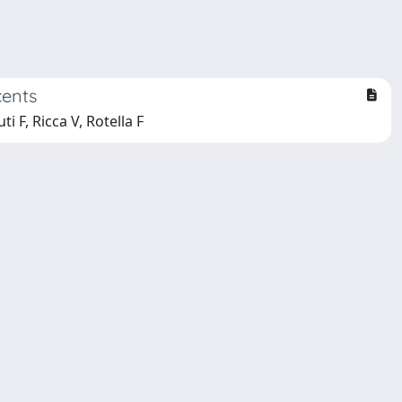
cents
i F, Ricca V, Rotella F