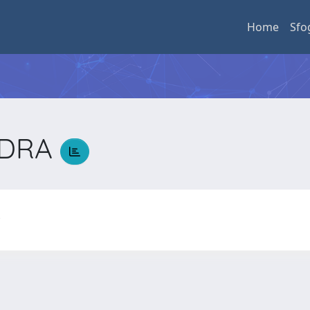
Home
Sfo
NDRA
A