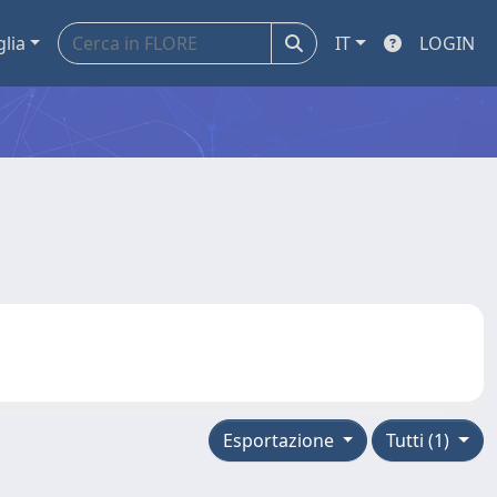
glia
IT
LOGIN
Esportazione
Tutti (1)