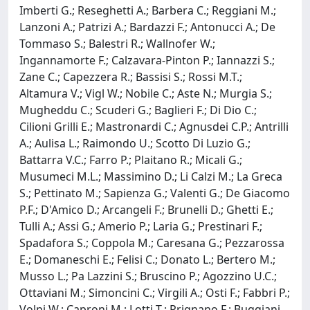
Imberti G.; Reseghetti A.; Barbera C.; Reggiani M.;
Lanzoni A.; Patrizi A.; Bardazzi F.; Antonucci A.; De
Tommaso S.; Balestri R.; Wallnofer W.;
Ingannamorte F.; Calzavara-Pinton P.; Iannazzi S.;
Zane C.; Capezzera R.; Bassisi S.; Rossi M.T.;
Altamura V.; Vigl W.; Nobile C.; Aste N.; Murgia S.;
Mugheddu C.; Scuderi G.; Baglieri F.; Di Dio C.;
Cilioni Grilli E.; Mastronardi C.; Agnusdei C.P.; Antrilli
A.; Aulisa L.; Raimondo U.; Scotto Di Luzio G.;
Battarra V.C.; Farro P.; Plaitano R.; Micali G.;
Musumeci M.L.; Massimino D.; Li Calzi M.; La Greca
S.; Pettinato M.; Sapienza G.; Valenti G.; De Giacomo
P.F.; D'Amico D.; Arcangeli F.; Brunelli D.; Ghetti E.;
Tulli A.; Assi G.; Amerio P.; Laria G.; Prestinari F.;
Spadafora S.; Coppola M.; Caresana G.; Pezzarossa
E.; Domaneschi E.; Felisi C.; Donato L.; Bertero M.;
Musso L.; Pa Lazzini S.; Bruscino P.; Agozzino U.C.;
Ottaviani M.; Simoncini C.; Virgili A.; Osti F.; Fabbri P.;
Volpi W.; Caproni M.; Lotti T.; Prignano F.; Buggiani