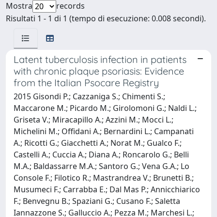
Mostra
records
Risultati 1 - 1 di 1 (tempo di esecuzione: 0.008 secondi).
Latent tuberculosis infection in patients
with chronic plaque psoriasis: Evidence
from the Italian Psocare Registry
2015 Gisondi P.; Cazzaniga S.; Chimenti S.;
Maccarone M.; Picardo M.; Girolomoni G.; Naldi L.;
Griseta V.; Miracapillo A.; Azzini M.; Mocci L.;
Michelini M.; Offidani A.; Bernardini L.; Campanati
A.; Ricotti G.; Giacchetti A.; Norat M.; Gualco F.;
Castelli A.; Cuccia A.; Diana A.; Roncarolo G.; Belli
M.A.; Baldassarre M.A.; Santoro G.; Vena G.A.; Lo
Console F.; Filotico R.; Mastrandrea V.; Brunetti B.;
Musumeci F.; Carrabba E.; Dal Mas P.; Annicchiarico
F.; Benvegnu B.; Spaziani G.; Cusano F.; Saletta
Iannazzone S.; Galluccio A.; Pezza M.; Marchesi L.;