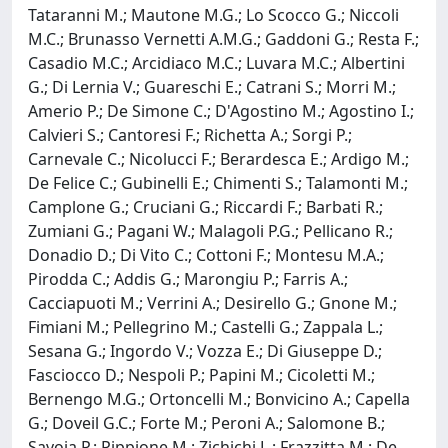
Tataranni M.; Mautone M.G.; Lo Scocco G.; Niccoli
M.C.; Brunasso Vernetti A.M.G.; Gaddoni G.; Resta F.;
Casadio M.C.; Arcidiaco M.C.; Luvara M.C.; Albertini
G.; Di Lernia V.; Guareschi E.; Catrani S.; Morri M.;
Amerio P.; De Simone C.; D'Agostino M.; Agostino I.;
Calvieri S.; Cantoresi F.; Richetta A.; Sorgi P.;
Carnevale C.; Nicolucci F.; Berardesca E.; Ardigo M.;
De Felice C.; Gubinelli E.; Chimenti S.; Talamonti M.;
Camplone G.; Cruciani G.; Riccardi F.; Barbati R.;
Zumiani G.; Pagani W.; Malagoli P.G.; Pellicano R.;
Donadio D.; Di Vito C.; Cottoni F.; Montesu M.A.;
Pirodda C.; Addis G.; Marongiu P.; Farris A.;
Cacciapuoti M.; Verrini A.; Desirello G.; Gnone M.;
Fimiani M.; Pellegrino M.; Castelli G.; Zappala L.;
Sesana G.; Ingordo V.; Vozza E.; Di Giuseppe D.;
Fasciocco D.; Nespoli P.; Papini M.; Cicoletti M.;
Bernengo M.G.; Ortoncelli M.; Bonvicino A.; Capella
G.; Doveil G.C.; Forte M.; Peroni A.; Salomone B.;
Savoia P.; Pippione M.; Zichichi L.; Frazzitta M.; De