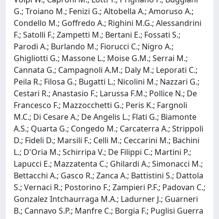
G.; Troiano M.; Fenizi G.; Altobella A.; Amoruso A.;
Condello M.; Goffredo A.; Righini M.G.; Alessandrini
F.; Satolli F.; Zampetti M.; Bertani E.; Fossati S.;
Parodi A.; Burlando M.; Fiorucci C.; Nigro A.;
Ghigliotti G.; Massone L.; Moise G.M.; Serrai M.;
Cannata G.; Campagnoli A.M.; Daly M.; Leporati C.;
Peila R.; Filosa G.; Bugatti L.; Nicolini M.; Nazzari G.;
Cestari R.; Anastasio F.; Larussa F.M.; Pollice N.; De
Francesco F.; Mazzocchetti G.; Peris K.; Fargnoli
M.C.; Di Cesare A.; De Angelis L.; Flati G.; Biamonte
A.S.; Quarta G.; Congedo M.; Carcaterra A.; Strippoli
D.; Fideli D.; Marsili F.; Celli M.; Ceccarini M.; Bachini
L.; D'Oria M.; Schirripa V.; De Filippi C.; Martini P.;
Lapucci E.; Mazzatenta C.; Ghilardi A.; Simonacci M.;
Bettacchi A.; Gasco R.; Zanca A.; Battistini S.; Dattola
S.; Vernaci R.; Postorino F.; Zampieri P.F.; Padovan C.;
Gonzalez Intchaurraga M.A.; Ladurner J.; Guarneri
B.; Cannavo S.P.; Manfre C.; Borgia F.; Puglisi Guerra