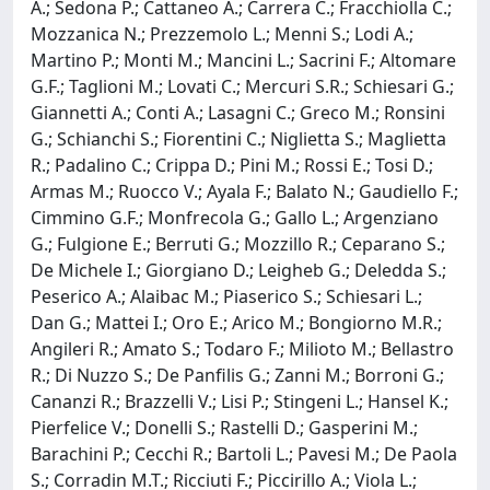
A.; Sedona P.; Cattaneo A.; Carrera C.; Fracchiolla C.;
Mozzanica N.; Prezzemolo L.; Menni S.; Lodi A.;
Martino P.; Monti M.; Mancini L.; Sacrini F.; Altomare
G.F.; Taglioni M.; Lovati C.; Mercuri S.R.; Schiesari G.;
Giannetti A.; Conti A.; Lasagni C.; Greco M.; Ronsini
G.; Schianchi S.; Fiorentini C.; Niglietta S.; Maglietta
R.; Padalino C.; Crippa D.; Pini M.; Rossi E.; Tosi D.;
Armas M.; Ruocco V.; Ayala F.; Balato N.; Gaudiello F.;
Cimmino G.F.; Monfrecola G.; Gallo L.; Argenziano
G.; Fulgione E.; Berruti G.; Mozzillo R.; Ceparano S.;
De Michele I.; Giorgiano D.; Leigheb G.; Deledda S.;
Peserico A.; Alaibac M.; Piaserico S.; Schiesari L.;
Dan G.; Mattei I.; Oro E.; Arico M.; Bongiorno M.R.;
Angileri R.; Amato S.; Todaro F.; Milioto M.; Bellastro
R.; Di Nuzzo S.; De Panfilis G.; Zanni M.; Borroni G.;
Cananzi R.; Brazzelli V.; Lisi P.; Stingeni L.; Hansel K.;
Pierfelice V.; Donelli S.; Rastelli D.; Gasperini M.;
Barachini P.; Cecchi R.; Bartoli L.; Pavesi M.; De Paola
S.; Corradin M.T.; Ricciuti F.; Piccirillo A.; Viola L.;