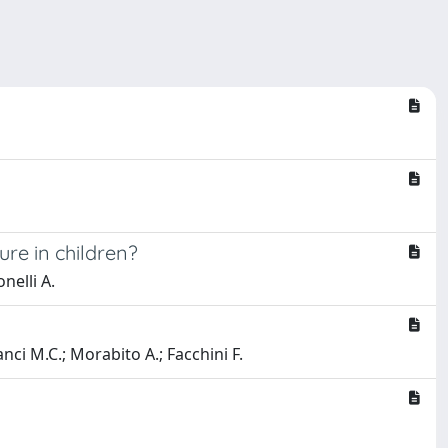
ure in children?
nelli A.
anci M.C.; Morabito A.; Facchini F.