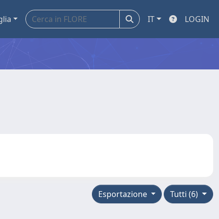
glia
IT
LOGIN
Esportazione
Tutti (6)