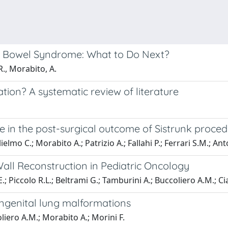
ort Bowel Syndrome: What to Do Next?
 R., Morabito, A.
ation? A systematic review of literature
e in the post-surgical outcome of Sistrunk proced
ielmo C.; Morabito A.; Patrizio A.; Fallahi P.; Ferrari S.M.; Anto
Wall Reconstruction in Pediatric Oncology
E.; Piccolo R.L.; Beltrami G.; Tamburini A.; Buccoliero A.M.; Ci
ngenital lung malformations
oliero A.M.; Morabito A.; Morini F.