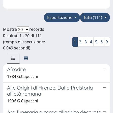
Esportazione
Tutti (111)
Mostra
records
Risultati 1 - 20 di 111
(tempo di esecuzione:
1
2
3
4
5
6
0.049 secondi).
Afrodite
1984 G.Capecchi
Alle Origini di Firenze. Dalla Preistoria
all'età romana
1996 G.Capecchi
Ara funeraria a corpo cilindrico decorata