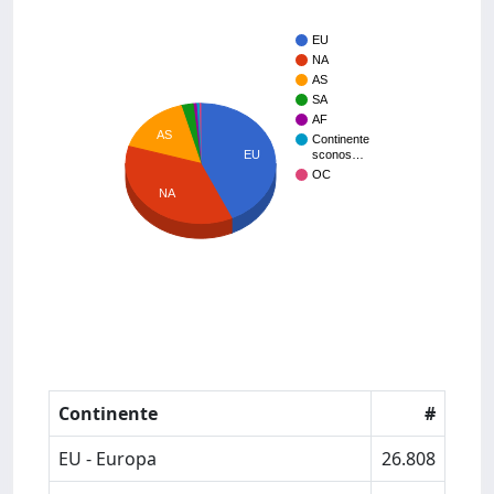
EU
NA
AS
SA
AF
AS
Continente
EU
sconos…
OC
NA
Continente
#
EU - Europa
26.808