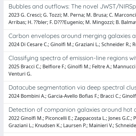
Bubbles and outflows: The novel JWST/NIRSpe
2023 G. Cresci; G. Tozzi; M. Perna; M. Brusa; C. Marconcini;
Arribas; H. ??bler; F. D???Eugenio; M. Mingozzi; B. Balmav
Carbon envelopes around merging galaxies at 
2024 Di Cesare C.; Ginolfi M.; Graziani L.; Schneider R.
Classifying spectra of emission-line regions w
2025 Bracci C.; Belfiore F.; Ginolfi M.; Feltre A.; Mannucci
Venturi G.
Datacube segmentation via deep spectral clus
2024 Bombini A.; Garcia-Avello Bofias F.; Bracci C.; Ginol
Detection of companion galaxies around hot
2022 Ginolfi M.; Piconcelli E.; Zappacosta L.; Jones G.C.; P
Graziani L.; Knudsen K.; Laursen P.; Mainieri V.; Schneide