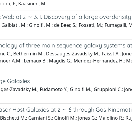
ntino, F.; Kaasinen, M.
eb at z ∼ 3. I. Discovery of a large overdensity
Galbiati, M.; Ginolfi, M.; de Beer, S.; Fossati, M.; Fumagalli, M
ology of three main sequence galaxy systems at
ume C.; Bethermin M.; Dessauges-Zavadsky M.; Faisst A.; Jones 
emoer A.M.; Lemaux B.; Magdis G.; Mendez-Hernandez H.; Molin
ge Galaxies
auges-Zavadsky M.; Fudamoto Y.; Ginolfi M.; Gruppioni C.; Jon
sar Host Galaxies at z ∼ 6 through Gas Kinemati
; Bischetti M.; Carniani S.; Ginolfi M.; Jones G.; Maiolino R.