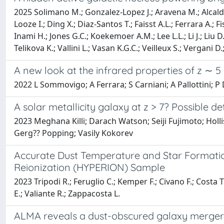
2025 Solimano M.; Gonzalez-Lopez J.; Aravena M.; Alcalde
Looze I.; Ding X.; Diaz-Santos T.; Faisst A.L.; Ferrara A.;
Inami H.; Jones G.C.; Koekemoer A.M.; Lee L.L.; Li J.; Liu D
Telikova K.; Vallini L.; Vasan K.G.C.; Veilleux S.; Vergani 
A new look at the infrared properties of z ∼ 5
2022 L Sommovigo; A Ferrara; S Carniani; A Pallottini; P D
A solar metallicity galaxy at z > 7? Possible 
2023 Meghana Killi; Darach Watson; Seiji Fujimoto; Holl
Gerg?? Popping; Vasily Kokorev
Accurate Dust Temperature and Star Formatio
Reionization (HYPERION) Sample
2023 Tripodi R.; Feruglio C.; Kemper F.; Civano F.; Costa T.;
E.; Valiante R.; Zappacosta L.
ALMA reveals a dust-obscured galaxy merger