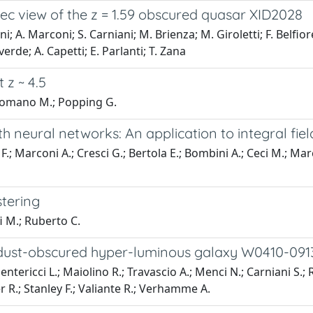
c view of the z = 1.59 obscured quasar XID2028
 A. Marconi; S. Carniani; M. Brienza; M. Giroletti; F. Belfiore; 
erde; A. Capetti; E. Parlanti; T. Zana
z ~ 4.5
; Romano M.; Popping G.
ith neural networks: An application to integral fi
 F.; Marconi A.; Cresci G.; Bertola E.; Bombini A.; Ceci M.; Marc
tering
fi M.; Ruberto C.
 dust-obscured hyper-luminous galaxy W0410-091
entericci L.; Maiolino R.; Travascio A.; Menci N.; Carniani S.; 
r R.; Stanley F.; Valiante R.; Verhamme A.