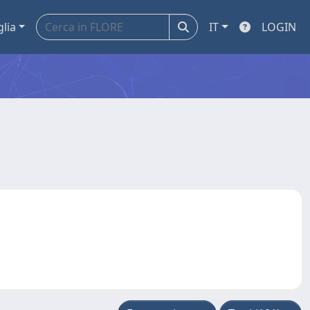
glia
IT
LOGIN