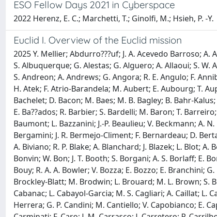
ESO Fellow Days 2021 in Cyberspace
2022 Herenz, E. C.; Marchetti, T.; Ginolfi, M.; Hsieh, P. -Y.
Euclid I. Overview of the Euclid mission
2025 Y. Mellier; Abdurro???uf; J. A. Acevedo Barroso; A. Ach??carro; J. Adamek; R. Adam; G. E. Addison; N. Aghanim; M. Aguena; V. Ajani; Y. Akrami; A. Al-Bahlawan; A. Alavi; I. S. Albuquerque; G. Alestas; G. Alguero; A. Allaoui; S. W. Allen; V. Allevato; A. V. Alonso-Tetilla; B. Altieri; A. Alvarez-Candal; S. Alvi; A. Amara; L. Amendola; J. Amiaux; I. T. Andika; S. Andreon; A. Andrews; G. Angora; R. E. Angulo; F. Annibali; A. Anselmi; S. Anselmi; S. Arcari; M. Archidiacono; G. Aric??; M. Arnaud; S. Arnouts; M. Asgari; J. Asorey; L. Atayde; H. Atek; F. Atrio-Barandela; M. Aubert; E. Aubourg; T. Auphan; N. Auricchio; B. Aussel; H. Aussel; P. P. Avelino; A. Avgoustidis; S. Avila; S. Awan; R. Azzollini; C. Baccigalupi; E. Bachelet; D. Bacon; M. Baes; M. B. Bagley; B. Bahr-Kalus; A. Balaguera-Antolinez; E. Balbinot; M. Balcells; M. Baldi; I. Baldry; A. Balestra; M. Ballardini; O. Ballester; M. Balogh; E. Ba??ados; R. Barbier; S. Bardelli; M. Baron; T. Barreiro; R. Barrena; J.-C. Barriere; B. J. Barros; A. Barthelemy; N. Bartolo; A. Basset; P. Battaglia; A. J. Battisti; C. M. Baugh; L. Baumont; L. Bazzanini; J.-P. Beaulieu; V. Beckmann; A. N. Belikov; J. Bel; F. Bellagamba; M. Bella; E. Bellini; K. Benabed; R. Bender; G. Benevento; C. L. Bennett; K. Benson; P. Bergamini; J. R. Bermejo-Climent; F. Bernardeau; D. Bertacca; M. Berthe; J. Berthier; M. Bethermin; F. Beutler; C. Bevillon; S. Bhargava; R. Bhatawdekar; D. Bianchi; L. Bisigello; A. Biviano; R. P. Blake; A. Blanchard; J. Blazek; L. Blot; A. Bosco; C. Bodendorf; T. Boenke; H. B??hringer; P. Boldrini; M. Bolzonella; A. Bonchi; M. Bonici; D. Bonino; L. Bonino; C. Bonvin; W. Bon; J. T. Booth; S. Borgani; A. S. Borlaff; E. Borsato; A. Bosco; B. Bose; M. T. Botticella; A. Boucaud; F. Bouche; J. S. Boucher; D. Boutigny; T. Bouvard; R. Bouwens; H. Bouy; R. A. A. Bowler; V. Bozza; E. Bozzo; E. Branchini; G. Brando; S. Brau-Nogue; P. Brekke; M. N. Bremer; M. Brescia; M.-A. Breton; J. Brinchmann; T. Brinckmann; C. Brockley-Blatt; M. Brodwin; L. Brouard; M. L. Brown; S. Bruton; J. Bucko; H. Buddelmeijer; G. Buenadicha; F. Buitrago; P. Burger; C. Burigana; V. Busillo; D. Busonero; R. Cabanac; L. Cabayol-Garcia; M. S. Cagliari; A. Caillat; L. Caillat; M. Calabrese; A. Calabro; G. Calderone; F. Calura; B. Camacho Quevedo; S. Camera; L. Campos; G. Ca??as-Herrera; G. P. Candini; M. Cantiello; V. Capobianco; E. Cappellaro; N. Cappelluti; A. Cappi; K. I. Caputi; C. Cara; C. Carbone; V. F. Cardone; E. Carella; R. G. Carlberg; M. Carle; L. Carminati; F. Caro; J. M. Carrasco; J. Carretero; P. Carrilho; J. Carron Duque; B. Carry; A. Carvalho; C. S. Carvalho; R. Casas; S. Casas; P. Casenove; C. M. Casey; P. Cassata; F. J. Castander; D. Castelao; M. Castellano; L. Castiblanco; G. Castignani; T. Castro; C. Cavet; S. Cavuoti; P.-Y. Chabaud; K. C. Chambers; Y. Charles; S. Charlot; N. Chartab; R. Chary; F. Chaumeil; H. Cho; G. Chon; E. Ciancetta; P. Ciliegi; A. Cimatti; M. Cimino; M.-R. L. Cioni; R. Claydon; C. Cleland; B. Cl??ment; D. L. Clements; N. Clerc; S. Clesse; S. Codis; F. Cogato; J. Colbert; R. E. Cole; P. Coles; T. E. Collett; R. S. Collins; C. Colodro-Conde; C. Colombo; F. Combes; V. Conforti; G. Congedo; S. Conseil; C. J. Conselice; S. Contarini; T. Contini; L. Conversi; A. R. Cooray; Y. Copin; P.-S. 