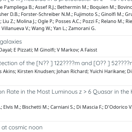
 Pampliega B.; Assef R.J.; Bethermin M.; Boquien M.; Bovino S
 Fisher D.B.; Forster-Schreiber N.M.; Fujimoto S.; Ginolfi M.; G
.; Liu Z.; Molina J.; Ogle P.; Posses A.C.; Pozzi F.; Relano M.; 
D.; Villanueva V.; Wang W.; Yan L.; Zamorani G.
 galaxies
ayal; E Pizzati; M Ginolfi; V Markov; A Faisst
detection of the [N?? ] 122????m and [O?? ] 52????
is Akins; Kirsten Knudsen; Johan Richard; Yuichi Harikane; D
n Rate in the Most Luminous z > 6 Quasar in the
 Elvis M.; Bischetti M.; Carniani S.; Di Mascia F.; D'Odorico V.;
 at cosmic noon