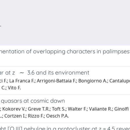
.
entation of overlapping characters in palimpses
ar at z ∼ 3.6 and its environment
cci F.; La Franca F.; Arrigoni-Battaia F.; Bongiorno A.; Cantalup
C.; Vito F.
d quasars at cosmic dawn
korev V.; Greve T.R.; Toft S.; Walter F.; Valiante R.; Ginolfi 
; Cortzen I.; Rizzo F.; Oesch P.A.
ht [O III] nebulae in a protocluster at z = 4.5 re