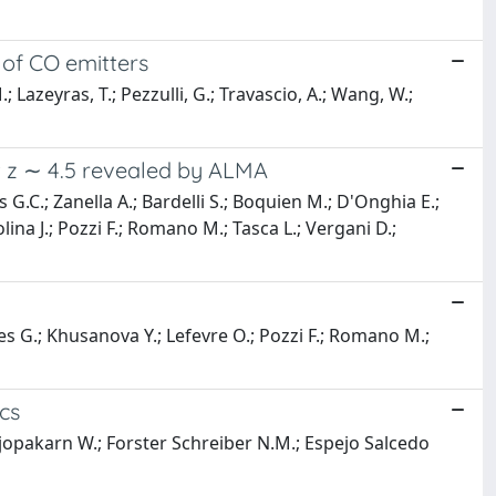
 of CO emitters
.; Lazeyras, T.; Pezzulli, G.; Travascio, A.; Wang, W.;
 z ∼ 4.5 revealed by ALMA
G.C.; Zanella A.; Bardelli S.; Boquien M.; D'Onghia E.;
a J.; Pozzi F.; Romano M.; Tasca L.; Vergani D.;
es G.; Khusanova Y.; Lefevre O.; Pozzi F.; Romano M.;
cs
; Rujopakarn W.; Forster Schreiber N.M.; Espejo Salcedo