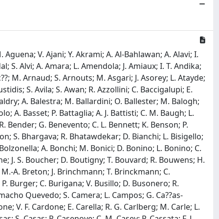
Ichikawa; S. Iglesias-Groth; O. Ilbert; S. Ili??; L. Ingoglia; E. Iodice; H. Israel; U. E. Israelsson; L. Izzo; P. Jablonka; N. Jackson; J. Jacobson; M. Jafariyazani; K. Jahnke; B. Jain; H. Jansen; M. J. Jarvis; J. Jasche; M. Jauzac; N. Jeffrey; M. Jhabvala; Y. Jimenez-Teja; A. Jimenez Mu??oz; B. Joachimi; P. H. Johansson; S. Joudaki; E. Jullo; J. J. E. Kajava; Y. Kang; A. Kannawadi; V. Kansal; D. Karagiannis; M. K??rcher; A. Kashlinsky; M. V. Kazandjian; F. Keck; E. Keih??nen; E. Kerins; S. Kermiche; A. Khalil; A. Kiessling; K. Kiiveri; M. Kilbinger; J. Kim; R. King; C. C. Kirkpatrick; T. Kitching; M. Kluge; M. Knabenhans; J. H. Knapen; A. Knebe; J.-P. Kneib; R. Kohley; L. V. E. Koopmans; H. Koskinen; E. Koulouridis; R. Kou; A. Kov??cs; I. Kova??i??; A. Kowalczyk; K. Koyama; K. Kraljic; O. Krause; S. Kruk; B. Kubik; U. Kuchner; K. Kuijken; M. K??mmel; M. Kunz; H. Kurki-Suonio; F. Lacasa; C. G. Lacey; F. La Franca; N. Lagarde; O. Lahav; C. Laigle; A. La Marca; O. La Marle; B. Lamine; M. C. Lam; A. Lan??on; H. Landt; M. Langer; A. Lapi; C. Larcheveque; S. S. Larsen; M. Lattanzi; F. Laudisio; D. Laugier; R. Laureijs; V. Laurent; G. Lavaux; A. Lawrenson; A. Lazanu; T. Lazeyras; Q. Le Boulc???h; A. M. C. Le Brun; V. Le Brun; F. Leclercq; S. Lee; J. Le Graet; L. Legrand; K. N. Leirvik; M. Le Jeune; M. Lembo; D. Le Mignant; M. D. Lepinzan; F. Lepori; A. Le Reun; G. Leroy; G. F. Lesci; J. Lesgourgues; L. Leuzzi; M. E. Levi; T. I. Liaudat; G. Libet; P. Liebing; S. Ligori; P. B. Lilje; C.-C. Lin; D. Linde; E. Linder; V. Lindholm; L. Linke; S.-S. Li; S. J. Liu; I. Lloro; F. S. N. Lobo; N. Lodieu; M. Lombardi; L. Lombriser; P. Lonare; G. Longo; M. L??pez-Caniego; X. Lopez Lopez; J. Lorenzo Alvarez; A. Loureiro; J. Loveday; E. Lusso; J. Macias-Perez; T. Maciaszek; G. Maggio; M. Magliocchetti; F. Magnard; E. A. Magnier; A. Magro; G. Mahler; G. Mainetti; D. Maino; E. Maiorano; E. Maiorano; N. Malavasi; G. A. Mamon; C. Mancini; R. Mandelbaum; M. Manera; A. Manj??n-Garc??a; F. Mannucci; O. Mansutti; M. Manteiga Outeiro; R. Maoli; C. Maraston; S. Marcin; P. Marcos-Arenal; B. Margalef-Bentabol; O. Marggraf; D. Marinucci; M. Marinucci; K. Markovic; F. R. Marleau; J. Marpaud; J. Martignac; J. Mart??n-Fleitas; P. Martin-Moruno; E. L. Martin; M. Martinelli; N. Martinet; H. Martin; C. J. A. P. Martins; F. Marulli; D. Massari; R. Massey; D. C. Masters; S. Matarrese; Y. Matsuoka; S. Matthew; B. J. Maughan; N. Mauri; L. Maurin; S. Maurogordato; K. McCarthy; A. W. McConnachie; H. J. McCracken; I. McDonald; J. D. McEwen; C. J. R. McPartland; E. Medinaceli; V. Mehta; S. Mei; M. Melchior; J.-B. Melin; B. M??nard; J. Mendes; J. Mendez-Abreu; M. Meneghetti; A. Mercurio; E. Merlin; R. B. Metcalf; G. Meylan; M. Migliaccio; M. Mignoli; L. Miller; M. Miluzio; B. Milvang-Jensen; J. P. Mimoso; R. Miquel; H. Miyatake; B. Mobasher; J. J. Mohr; P. Monaco; M. Mongui??; A. Montoro; A. Mora; A. Moradinezhad Dizgah; M. Moresco; C. Moretti; G. Morgante; N. Morisset; T. J. Moriya; P. W. Morris; D. J. Mortlock; L. Moscardini; D. F. Mota; S. Mottet; L. A. Moustakas; T. Moutard; T. M??ller; E. Munari; G. Murphree; C. Murray; N. Murray; P. Musi; S. Nadathur; B. C. Nagam; T. Nagao