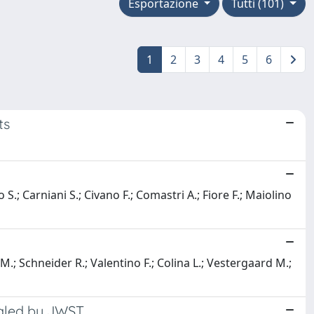
Esportazione
Tutti (101)
1
2
3
4
5
6
ts
o S.; Carniani S.; Civano F.; Comastri A.; Fiore F.; Maiolino
M.; Schneider R.; Valentino F.; Colina L.; Vestergaard M.;
vealed by JWST