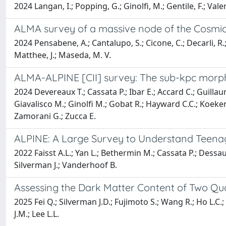
2024 Langan, I.; Popping, G.; Ginolfi, M.; Gentile, F.; Vale
ALMA survey of a massive node of the Cosmic W
2024 Pensabene, A.; Cantalupo, S.; Cicone, C.; Decarli, R.; 
Matthee, J.; Maseda, M. V.
ALMA-ALPINE [CII] survey: The sub-kpc morph
2024 Devereaux T.; Cassata P.; Ibar E.; Accard C.; Guilla
Giavalisco M.; Ginolfi M.; Gobat R.; Hayward C.C.; Koek
Zamorani G.; Zucca E.
ALPINE: A Large Survey to Understand Teena
2022 Faisst A.L.; Yan L.; Bethermin M.; Cassata P.; Dess
Silverman J.; Vanderhoof B.
Assessing the Dark Matter Content of Two Qua
2025 Fei Q.; Silverman J.D.; Fujimoto S.; Wang R.; Ho L.C.
J.M.; Lee L.L.