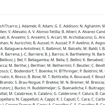
Corasaniti; P. Corcho-Caballero; L. Corcione; O. Cordes; O. Corpace; M. Correnti; M. Costanzi; A. Costille; F. Courbin; L. Courcoult Mifsud; H. M. Courtois; M.-C. Cousinou; G. Covone; T. Cowell; C. Cragg; G. Cresci; S. Cristiani; M. Crocce; M. Cropper; P. E. Crouzet; B. Csizi; J.-G. Cuby; E. Cucchetti; O. Cucciati; J.-C. Cuillandre; P. A. C. Cunha; V. Cuozzo; E. Daddi; M. D???Addona; C. Dafonte; N. Dagoneau; E. Dalessandro; G. B. Dalton; G. D???Amico; H. Dannerbauer; P. Danto; I. Das; A. Da Silva; R. da Silva; W. d???Assignies Doumerg; G. Daste; J. E. Davies; S. Davini; P. Dayal; T. de Boer; R. Decarli; B. De Caro; H. Degaudenzi; G. Degni; J. T. A. de Jong; L. F. de la Bella; S. de la Torre; F. Delhaise; D. Delley; G. Delucchi; G. De Lucia; J. Denniston; F. De Paolis; M. De Petris; A. Derosa; S. Desai; V. Desjacques; G. Despali; G. Desprez; J. De Vicente-Albendea; Y. Deville; J. D. F. Dias; A. D??az-S??nchez; J. J. Diaz; S. Di Domizio; J. M. Diego; D. Di Ferdinando; A. M. Di Giorgio; P. Dimauro; J. Dinis; K. Dolag; C. Dolding; H. Dole; H. Dom??nguez S??nchez; O. Dor??; F. Dournac; M. Douspis; H. Dreihahn; B. Droge; B. Dryer; F. Dubath; P.-A. Duc; F. Ducret; C. Duffy; F. Dufresne; C. A. J. Duncan; X. Dupac; V. Duret; R. Durrer; F. Durret; S. Dusini; A. Ealet; A. Eggemeier; P. R. M. Eisenhardt; D. Elbaz; M. Y. Elkhashab; A. Ellien; J. Endicott; A. Enia; T. Erben; J. A. Escartin Vigo; S. Escoffier; I. Escudero Sanz; J. Essert; S. Ettori; M. Ezziati; G. Fabbian; M. Fabricius; Y. Fang; A. Farina; M. Farina; R. Farinelli; S. Farrens; F. Faustini; A. Feltre; A. M. N. Ferguson; P. Ferrando; A. G. Ferrari; A. Ferr??-Mateu; P. G. Ferreira; I. Ferreras; I. Ferrero; S. Ferriol; P. Ferruit; D. Filleul; F. Finelli; S. L. Finkelstein; A. Finoguenov; B. Fiorini; F. Flentge; P. Focardi; J. Fonseca; A. Fontana; F. Fontanot; F. Fornari; P. Fosalba; M. Fossati; S. Fotopoulou; D. Fouchez; N. Fourmanoit; M. Frailis; D. Fraix-Burnet; E. Franceschi; A. Franco; P. Franzetti; J. Freihoefer; C. S. Frenk; G. Frittoli; P.-A. Frugier; N. Frusciante; A. Fumagalli; M. Fumagalli; M. Fumana; Y. Fu; L. Gabarra; S. Galeotta; L. Galluccio; K. Ganga; H. Gao; J. Garc??a-Bellido; K. Garcia; J. P. Gardner; B. Garilli; L.-M. Gaspar-Venancio; T. Gasparetto; V. Gautard; R. Gavazzi; E. Gaztanaga; L. Genolet; R. Genova Santos; F. Gentile; K. George; M. Gerbino; Z. Ghaffari; F. Giacomini; F. Gianotti; G. P. S. Gibb; W. Gillard; B. Gillis; M. Ginolfi; C. Giocoli; M. Girardi; S. K. Giri; L. W. K. Goh; P. G??mez-Alvarez; V. Gonzalez-Perez; A. H. Gonzalez; E. J. Gonzalez; J. C. Gonzalez; S. Gouyou Beauchamps; G. Gozaliasl; J. Gracia-Carpio; S. Grandis; B. R. Granett; M. Granvik; A. Grazian; A. Gregorio; C. Grenet; C. Grillo; F. Grupp; C. Gruppioni; A. Gruppuso; C. Guerbuez; S. Guerrini; M. Guidi; P. Guillard; C. M. Gutierrez; P. Guttridge; L. Guzzo; S. Gwyn; J. Haapala; J. Haase; C. R. Haddow; M. Hailey; A. Hall; D. Hall; N. Hamaus; B. S. Haridasu; J. Harnois-D??raps; C. Harper; W. G. Hartley; G. Hasinger; F. Hassani; N. A. Hatch; S. V. H. Haugan; B. H??u??ler; A. Heavens; L. Heisenberg; A. Helmi; G. Helou; S. Hemmati; K. Henares; O. Herent; C. Hern??ndez-Monteagudo; T. Heuberger; P. C. Hewett; S. Heydenreich; H. Hildebrandt; M. Hirschmann; J. Hjorth; J. Hoar; H. Hoekstra; A. D. Holland; M. S. Holliman; W. Holmes; I. Hook; B. Horeau; F. Hormuth; A. Hornstrup; S. Hosseini; D. Hu; P. Hudelot; M. J. Hudson; M. Huertas-Company; E. M. Huff; A. C. N. Hughes; A. Humphrey; L. K. Hunt; D. D. Huynh; R. Ibata; K. 