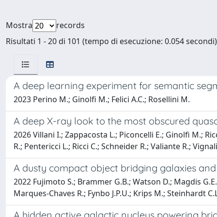
Mostra
records
Risultati 1 - 20 di 101 (tempo di esecuzione: 0.054 secondi)
A deep learning experiment for semantic segm
2023 Perino M.; Ginolfi M.; Felici A.C.; Rosellini M.
A deep X-ray look to the most obscured quas
2026 Villani I.; Zappacosta L.; Piconcelli E.; Ginolfi M.; Ri
R.; Pentericci L.; Ricci C.; Schneider R.; Valiante R.; Vignali 
A dusty compact object bridging galaxies an
2022 Fujimoto S.; Brammer G.B.; Watson D.; Magdis G.E.; Ko
Marques-Chaves R.; Fynbo J.P.U.; Krips M.; Steinhardt C.L.
A hidden active galactic nucleus powering brig