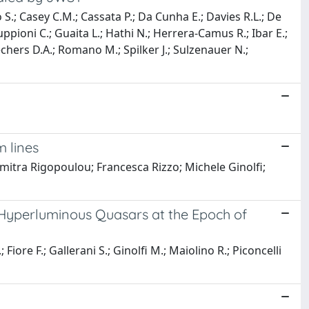
.; Casey C.M.; Cassata P.; Da Cunha E.; Davies R.L.; De
ruppioni C.; Guaita L.; Hathi N.; Herrera-Camus R.; Ibar E.;
Riechers D.A.; Romano M.; Spilker J.; Sulzenauer N.;
m lines
imitra Rigopoulou; Francesca Rizzo; Michele Ginolfi;
 Hyperluminous Quasars at the Epoch of
 Fiore F.; Gallerani S.; Ginolfi M.; Maiolino R.; Piconcelli