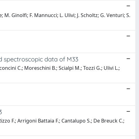
M. Ginolfi; F. Mannucci; L. Ulivi; J. Scholtz; G. Venturi; S.
eld spectroscopic data of M33
oncini C.; Moreschini B.; Scialpi M.; Tozzi G.; Ulivi L.;
3
Rizzo F.; Arrigoni Battaia F.; Cantalupo S.; De Breuck C.;