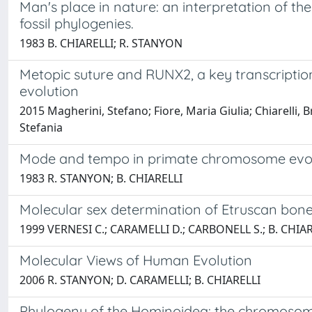
Man's place in nature: an interpretation of 
fossil phylogenies.
1983 B. CHIARELLI; R. STANYON
Metopic suture and RUNX2, a key transcriptio
evolution
2015 Magherini, Stefano; Fiore, Maria Giulia; Chiarelli,
Stefania
Mode and tempo in primate chromosome evolut
1983 R. STANYON; B. CHIARELLI
Molecular sex determination of Etruscan bone s
1999 VERNESI C.; CARAMELLI D.; CARBONELL S.; B. CHIA
Molecular Views of Human Evolution
2006 R. STANYON; D. CARAMELLI; B. CHIARELLI
Phylogeny of the Hominoidea: the chromoso