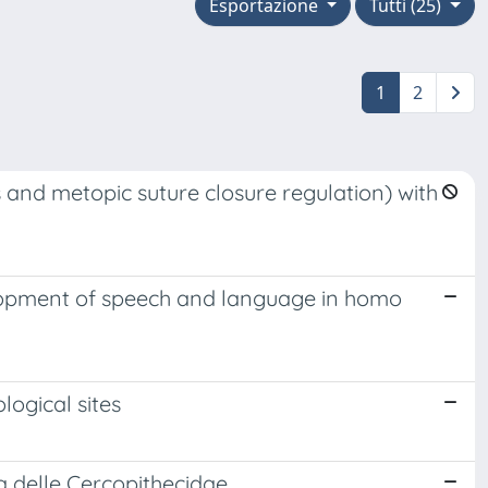
Esportazione
Tutti (25)
1
2
 and metopic suture closure regulation) with
elopment of speech and language in homo
logical sites
ia delle Cercopithecidae