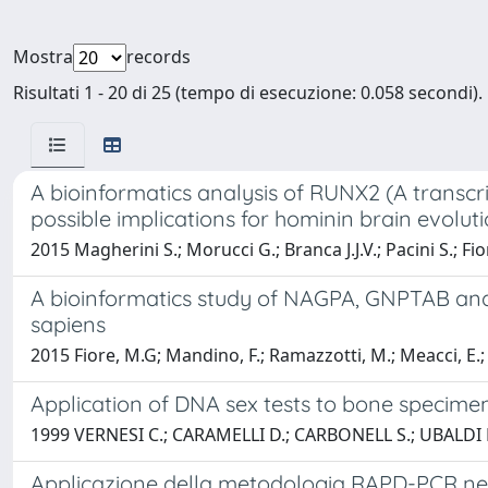
Mostra
records
Risultati 1 - 20 di 25 (tempo di esecuzione: 0.058 secondi).
A bioinformatics analysis of RUNX2 (A transcr
possible implications for hominin brain evolut
2015 Magherini S.; Morucci G.; Branca J.J.V.; Pacini S.; Fi
A bioinformatics study of NAGPA, GNPTAB and
sapiens
2015 Fiore, M.G; Mandino, F.; Ramazzotti, M.; Meacci, E.; R
Application of DNA sex tests to bone specimens
1999 VERNESI C.; CARAMELLI D.; CARBONELL S.; UBALDI M
Applicazione della metodologia RAPD-PCR nell'a