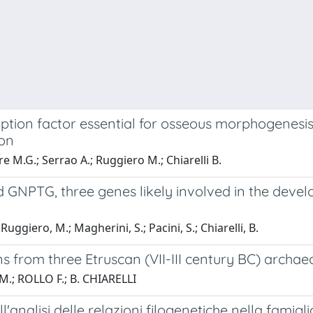
iption factor essential for osseous morphogenesis
ion
ore M.G.; Serrao A.; Ruggiero M.; Chiarelli B.
 GNPTG, three genes likely involved in the dev
uggiero, M.; Magherini, S.; Pacini, S.; Chiarelli, B.
 from three Etruscan (VII-III century BC) archaeo
.; ROLLO F.; B. CHIARELLI
nalisi delle relazioni filogenetiche nella famigl