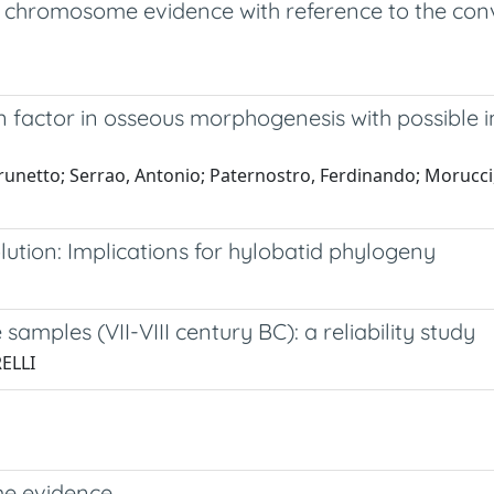
the chromosome evidence with reference to the c
n factor in osseous morphogenesis with possible 
 Brunetto; Serrao, Antonio; Paternostro, Ferdinando; Morucci,
ion: Implications for hylobatid phylogeny
amples (VII-VIII century BC): a reliability study
RELLI
me evidence