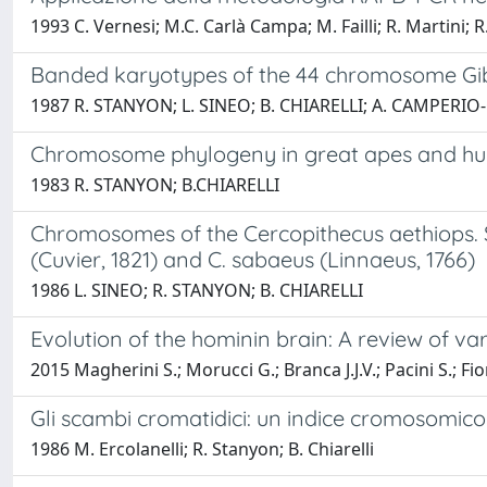
1993 C. Vernesi; M.C. Carlà Campa; M. Failli; R. Martini; R. 
Banded karyotypes of the 44 chromosome G
1987 R. STANYON; L. SINEO; B. CHIARELLI; A. CAMPERI
Chromosome phylogeny in great apes and h
1983 R. STANYON; B.CHIARELLI
Chromosomes of the Cercopithecus aethiops. Spe
(Cuvier, 1821) and C. sabaeus (Linnaeus, 1766)
1986 L. SINEO; R. STANYON; B. CHIARELLI
Evolution of the hominin brain: A review of var
2015 Magherini S.; Morucci G.; Branca J.J.V.; Pacini S.; Fi
Gli scambi cromatidici: un indice cromosomico
1986 M. Ercolanelli; R. Stanyon; B. Chiarelli