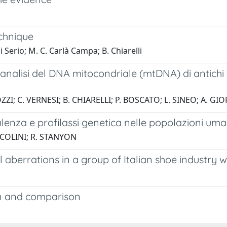
chnique
 Di Serio; M. C. Carlà Campa; B. Chiarelli
analisi del DNA mitocondriale (mtDNA) di antichi r
OZZI; C. VERNESI; B. CHIARELLI; P. BOSCATO; L. SINEO; A. G
sulenza e profilassi genetica nelle popolazioni u
ICOLINI; R. STANYON
berrations in a group of Italian shoe industry 
n and comparison