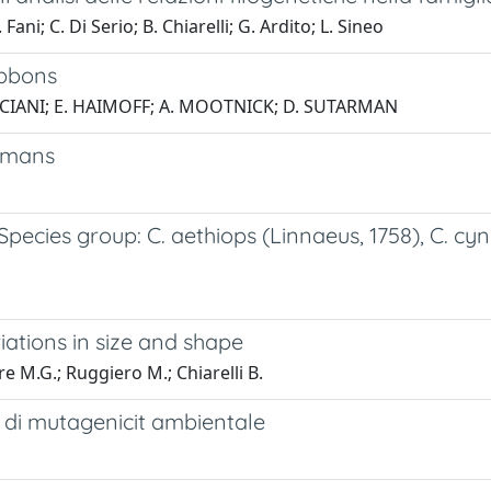
Fani; C. Di Serio; B. Chiarelli; G. Ardito; L. Sineo
ibbons
O-CIANI; E. HAIMOFF; A. MOOTNICK; D. SUTARMAN
umans
cies group: C. aethiops (Linnaeus, 1758), C. cyno
iations in size and shape
ore M.G.; Ruggiero M.; Chiarelli B.
 di mutagenicit ambientale