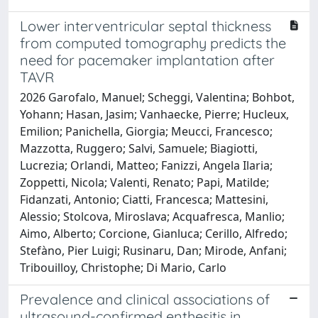
Lower interventricular septal thickness
from computed tomography predicts the
need for pacemaker implantation after
TAVR
2026 Garofalo, Manuel; Scheggi, Valentina; Bohbot,
Yohann; Hasan, Jasim; Vanhaecke, Pierre; Hucleux,
Emilion; Panichella, Giorgia; Meucci, Francesco;
Mazzotta, Ruggero; Salvi, Samuele; Biagiotti,
Lucrezia; Orlandi, Matteo; Fanizzi, Angela Ilaria;
Zoppetti, Nicola; Valenti, Renato; Papi, Matilde;
Fidanzati, Antonio; Ciatti, Francesca; Mattesini,
Alessio; Stolcova, Miroslava; Acquafresca, Manlio;
Aimo, Alberto; Corcione, Gianluca; Cerillo, Alfredo;
Stefàno, Pier Luigi; Rusinaru, Dan; Mirode, Anfani;
Tribouilloy, Christophe; Di Mario, Carlo
Prevalence and clinical associations of
ultrasound-confirmed enthesitis in