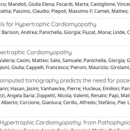
o; Mandoli, Giulia Elena; Focardi, Marta; Castiglione, Vince
Mattia; Passino, Claudio; Piepoli, Massimo F; Cameli, Matteo;
ials for Hypertrophic Cardiomyopathy
 Barison, Andrea; Panichella, Giorgia; Fiuzat, Mona; Linde, C
ypertrophic Cardiomyopathy
aleria; Casini, Matteo; Salvi, Samuele; Panichella, Giorgia; 
agioni, Giulia; Cappelli, Francesco; Pieroni, Maurizio; Girolam
m computed tomography predicts the need for pac
ann; Hasan, Jasim; Vanhaecke, Pierre; Hucleux, Emilion; Pan
zi, Angela Ilaria; Zoppetti, Nicola; Valenti, Renato; Papi, Mat
Alberto; Corcione, Gianluca; Cerillo, Alfredo; Stefàno, Pier L
 Hypertrophic Cardiomyopathy: from Pathophysio