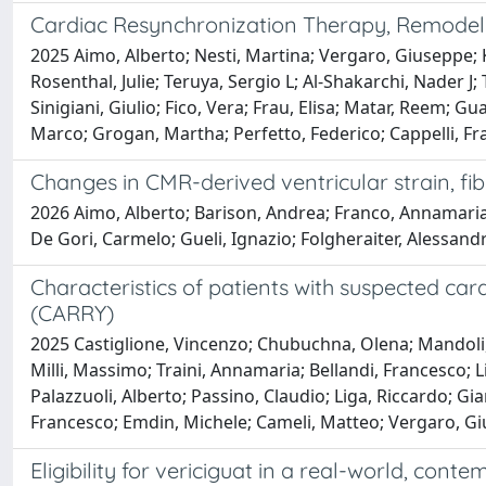
Cardiac Resynchronization Therapy, Remodel
2025 Aimo, Alberto; Nesti, Martina; Vergaro, Giuseppe; 
Rosenthal, Julie; Teruya, Sergio L; Al-Shakarchi, Nader J;
Sinigiani, Giulio; Fico, Vera; Frau, Elisa; Matar, Reem; G
Marco; Grogan, Martha; Perfetto, Federico; Cappelli, F
Changes in CMR-derived ventricular strain, f
2026 Aimo, Alberto; Barison, Andrea; Franco, Annamaria 
De Gori, Carmelo; Gueli, Ignazio; Folgheraiter, Alessand
Characteristics of patients with suspected ca
(CARRY)
2025 Castiglione, Vincenzo; Chubuchna, Olena; Mandoli, G
Milli, Massimo; Traini, Annamaria; Bellandi, Francesco; Lil
Palazzuoli, Alberto; Passino, Claudio; Liga, Riccardo; Gi
Francesco; Emdin, Michele; Cameli, Matteo; Vergaro, G
Eligibility for vericiguat in a real-world, cont