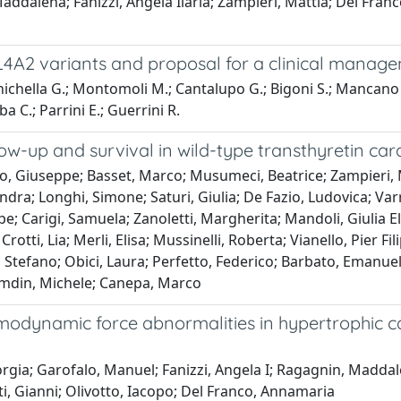
ddalena; Fanizzi, Angela Ilaria; Zampieri, Mattia; Del Franc
4A2 variants and proposal for a clinical manag
anichella G.; Montomoli M.; Cantalupo G.; Bigoni S.; Mancano G.;
a C.; Parrini E.; Guerrini R.
w-up and survival in wild-type transthyretin car
o, Giuseppe; Basset, Marco; Musumeci, Beatrice; Zampieri, Ma
ndra; Longhi, Simone; Saturi, Giulia; De Fazio, Ludovica; Var
e; Carigi, Samuela; Zanoletti, Margherita; Mandoli, Giulia Elen
; Crotti, Lia; Merli, Elisa; Mussinelli, Roberta; Vianello, Pier
i, Stefano; Obici, Laura; Perfetto, Federico; Barbato, Emanue
; Emdin, Michele; Canepa, Marco
hemodynamic force abnormalities in hypertrophic 
iorgia; Garofalo, Manuel; Fanizzi, Angela I; Ragagnin, Madda
ti, Gianni; Olivotto, Iacopo; Del Franco, Annamaria