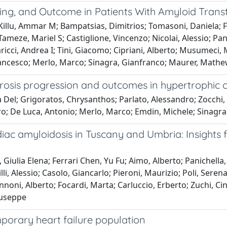
ing, and Outcome in Patients With Amyloid Tran
Killu, Ammar M; Bampatsias, Dimitrios; Tomasoni, Daniela; Fo
 Tameze, Mariel S; Castiglione, Vincenzo; Nicolai, Alessio; Pa
uaricci, Andrea I; Tini, Giacomo; Cipriani, Alberto; Musumeci,
rancesco; Merlo, Marco; Sinagra, Gianfranco; Maurer, Math
ibrosis progression and outcomes in hypertrophi
Del; Grigoratos, Chrysanthos; Parlato, Alessandro; Zocchi, 
ro; De Luca, Antonio; Merlo, Marco; Emdin, Michele; Sinagra
rdiac amyloidosis in Tuscany and Umbria: Insights
iulia Elena; Ferrari Chen, Yu Fu; Aimo, Alberto; Panichella, 
li, Alessio; Casolo, Giancarlo; Pieroni, Maurizio; Poli, Serena
annoni, Alberto; Focardi, Marta; Carluccio, Erberto; Zuchi, Ci
iuseppe
emporary heart failure population