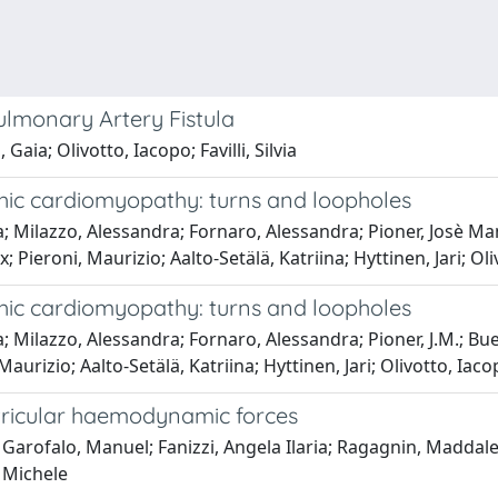
ulmonary Artery Fistula
Gaia; Olivotto, Iacopo; Favilli, Silvia
rophic cardiomyopathy: turns and loopholes
a; Milazzo, Alessandra; Fornaro, Alessandra; Pioner, Josè Ma
ix; Pieroni, Maurizio; Aalto-Setälä, Katriina; Hyttinen, Jari; 
rophic cardiomyopathy: turns and loopholes
; Milazzo, Alessandra; Fornaro, Alessandra; Pioner, J.M.; Bu
, Maurizio; Aalto-Setälä, Katriina; Hyttinen, Jari; Olivotto, I
ntricular haemodynamic forces
; Garofalo, Manuel; Fanizzi, Angela Ilaria; Ragagnin, Maddale
, Michele