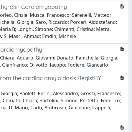
sthyretin Cardiomyopathy
rleo, Cinzia; Musca, Francesco; Serenelli, Matteo;
nichella, Giorgia; Saro, Riccardo; Porcari, Aldostefano;
 Maria B; Longhi, Simone; Chimenti, Cristina; Metra,
ew S; Masri, Ahmad; Emdin, Michele
c cardiomyopathy
Chiara; Aquaro, Giovanni Donato; Panichella, Giorgia;
, Gianfranco; Olivotto, Iacopo; Todiere, Giancarlo
 from the cardiac amyloidosis RegistRY
Giorgia; Paoletti Perini, Alessandro; Grossi, Francesco;
; Chiriatti, Chiara; Bartolini, Simone; Perfetto, Federico;
nzia; Di Mario, Carlo; Ambrosio, Giuseppe; Cappelli,