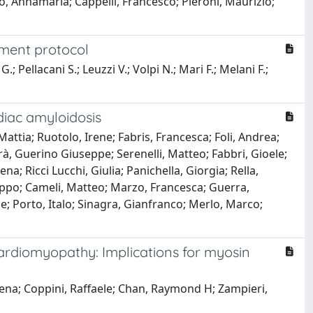
o, Annamaria; Cappelli, Francesco; Pieroni, Maurizio;
ement protocol
 Pellacani S.; Leuzzi V.; Volpi N.; Mari F.; Melani F.;
diac amyloidosis
ttia; Ruotolo, Irene; Fabris, Francesca; Foli, Andrea;
rà, Guerino Giuseppe; Serenelli, Matteo; Fabbri, Gioele;
a; Ricci Lucchi, Giulia; Panichella, Giorgia; Rella,
 Filippo; Cameli, Matteo; Marzo, Francesca; Guerra,
le; Porto, Italo; Sinagra, Gianfranco; Merlo, Marco;
cardiomyopathy: Implications for myosin
lena; Coppini, Raffaele; Chan, Raymond H; Zampieri,