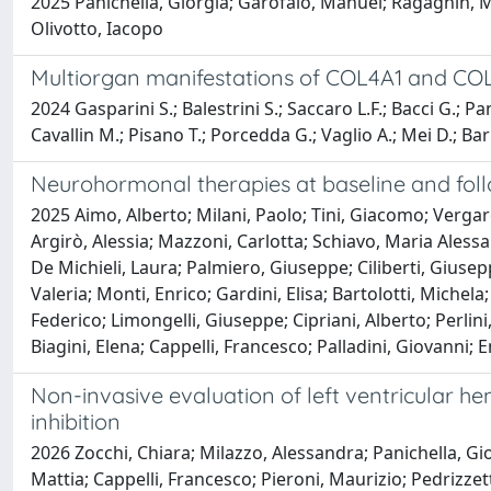
2025 Panichella, Giorgia; Garofalo, Manuel; Ragagnin, Ma
Olivotto, Iacopo
Multiorgan manifestations of COL4A1 and COL
2024 Gasparini S.; Balestrini S.; Saccaro L.F.; Bacci G.; P
Cavallin M.; Pisano T.; Porcedda G.; Vaglio A.; Mei D.; Barb
Neurohormonal therapies at baseline and follo
2025 Aimo, Alberto; Milani, Paolo; Tini, Giacomo; Vergar
Argirò, Alessia; Mazzoni, Carlotta; Schiavo, Maria Alessa
De Michieli, Laura; Palmiero, Giuseppe; Ciliberti, Giusepp
Valeria; Monti, Enrico; Gardini, Elisa; Bartolotti, Michela
Federico; Limongelli, Giuseppe; Cipriani, Alberto; Perlin
Biagini, Elena; Cappelli, Francesco; Palladini, Giovanni
Non-invasive evaluation of left ventricular 
inhibition
2026 Zocchi, Chiara; Milazzo, Alessandra; Panichella, G
Mattia; Cappelli, Francesco; Pieroni, Maurizio; Pedrizzet