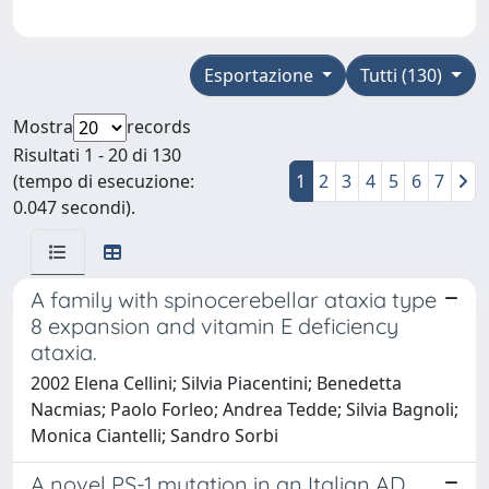
Esportazione
Tutti (130)
Mostra
records
Risultati 1 - 20 di 130
(tempo di esecuzione:
1
2
3
4
5
6
7
0.047 secondi).
A family with spinocerebellar ataxia type
8 expansion and vitamin E deficiency
ataxia.
2002 Elena Cellini; Silvia Piacentini; Benedetta
Nacmias; Paolo Forleo; Andrea Tedde; Silvia Bagnoli;
Monica Ciantelli; Sandro Sorbi
A novel PS-1 mutation in an Italian AD