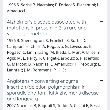
1996 S. Sorbi; B. Nacmias; P. Forleo; S. Piacentini; L.
Amaducci
Alzheimer's disease associated with
mutations in presenilin 2 is rare and
variably penetrant.
1996 R. Sherrington; S. Froelich; S. Sorbi; D.
Campion; H. Chi; E. A. Rogaeva; G. Levesque; E. I.
Rogaev; C. Lin; Y. Liang; M. Ikeda; L. Mar; A. Brice; Y.
Agid; M. E. Percy; F. Clerget-Darpoux; S. Piacentini;
G. Marcon; B. Nacmias; L. Amaducci; T. Frebourg; L.
Lannfelt; J. M. Rommens; P. H. St
Angiotensin converting enzyme
insertion/deletion polymorphism in
sporadic and familial Alzheimer's disease
and longevity
2007 Nacmias B; Bagnoli S; Tedde A; Cellini E; Bessi