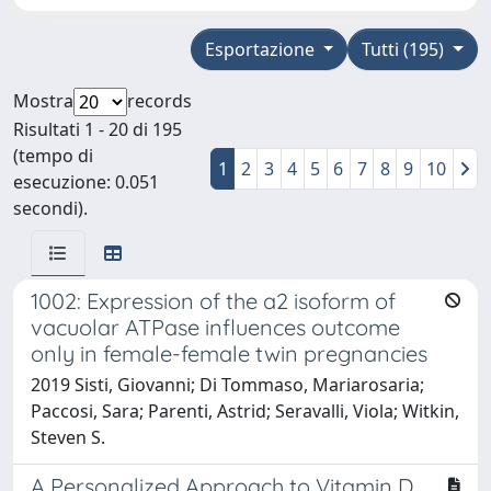
Esportazione
Tutti (195)
Mostra
records
Risultati 1 - 20 di 195
(tempo di
1
2
3
4
5
6
7
8
9
10
esecuzione: 0.051
secondi).
1002: Expression of the a2 isoform of
vacuolar ATPase influences outcome
only in female-female twin pregnancies
2019 Sisti, Giovanni; Di Tommaso, Mariarosaria;
Paccosi, Sara; Parenti, Astrid; Seravalli, Viola; Witkin,
Steven S.
A Personalized Approach to Vitamin D