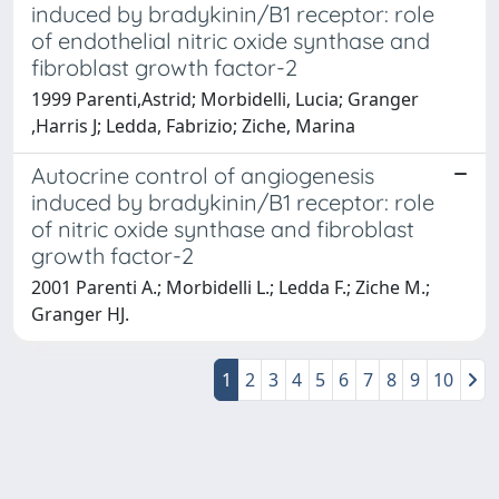
induced by bradykinin/B1 receptor: role
of endothelial nitric oxide synthase and
fibroblast growth factor-2
1999 Parenti,Astrid; Morbidelli, Lucia; Granger
,Harris J; Ledda, Fabrizio; Ziche, Marina
Autocrine control of angiogenesis
induced by bradykinin/B1 receptor: role
of nitric oxide synthase and fibroblast
growth factor-2
2001 Parenti A.; Morbidelli L.; Ledda F.; Ziche M.;
Granger HJ.
1
2
3
4
5
6
7
8
9
10