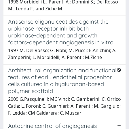
1998 Morbidelli L.; Parenti A.; Donnini S.; Del Rosso
M.; Ledda F.; and Ziche M.
Antisense oligonulceotides against the
urokinase receptor inhibit both
urokinase-dependent and growth
factors-dependent angiogenesis in vitro
1997 M. Del Rosso; G. Fibbi; M. Pucci; E.Anichini; A.
Zamperini; L. Morbidelli; A. Parenti; M.Ziche
Architectural organization and functional
features of early endothelial progenitor
cells cultured in a hyaluronan-based
polymer scaffold
2009 G.Pasquinelli; MC Vinci; C. Gamberini; C. Orrico
Catia; L. Foroni; C. Guarnieri; A. Parenti; M. Gargiulo;
F. Ledda; CM Caldarera; C. Muscari
Autocrine control of angiogenesis