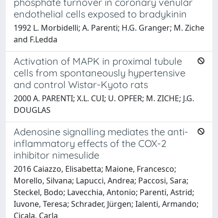
phosphate turnover in coronary venular
endothelial cells exposed to bradykinin
1992 L. Morbidelli; A. Parenti; H.G. Granger; M. Ziche
and F.Ledda
Activation of MAPK in proximal tubule
cells from spontaneously hypertensive
and control Wistar-Kyoto rats
2000 A. PARENTI; X.L. CUI; U. OPFER; M. ZICHE; J.G.
DOUGLAS
Adenosine signalling mediates the anti-
inflammatory effects of the COX-2
inhibitor nimesulide
2016 Caiazzo, Elisabetta; Maione, Francesco;
Morello, Silvana; Lapucci, Andrea; Paccosi, Sara;
Steckel, Bodo; Lavecchia, Antonio; Parenti, Astrid;
Iuvone, Teresa; Schrader, Jürgen; Ialenti, Armando;
Cicala, Carla