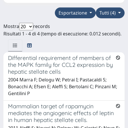
Esportazione
Tutti (4)
Mostra
records
Risultati 1 - 4 di 4 (tempo di esecuzione: 0.012 secondi).
Differential requirement of members of
the MAPK family for CCL2 expression by
hepatic stellate cells
2004 Marra F; Delogu W; Petrai I; Pastacaldi S;
Bonacchi A; Efsen E; Aleffi S; Bertolani C; Pinzani M;
Gentilini P
Mammalian target of rapamycin
mediates the angiogenic effects of leptin
in human hepatic stellate cells.
2011 Aleffi S; Navari N; Delogu W; Galastri S; Novo E;