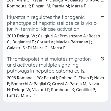
Rombouts K; Pinzani M; Parola M; Marra F
Myostatin regulates the fibrogenic
phenotype of hepatic stellate cells via c-
jun N-terminal kinase activation
2019 Delogu W.; Caligiuri A.; Provenzano A.; Rosso
C.; Bugianesi E.; Coratti A.; Macias-Barragan J.;
Galastri S.; Di Maira G.; Marra F.
Thrombopoietin stimulates migration
and activates multiple signaling
pathways in hepatoblastoma cells.
2006 Romanelli RG; Petrai I; Robino G; Efsen E; Novo
E; Bonacchi A; Pagliai G; Grossi A; Parola M; Navari
N; Delogu W; Vizzutti F; Rombouts K; Gentilini P;
Laffi G; Marra F.