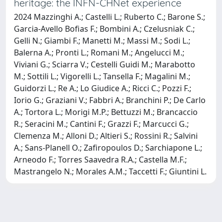
heritage: the INFN-CHNet experience
2024 Mazzinghi A.; Castelli L.; Ruberto C.; Barone S.;
Garcia-Avello Bofias F.; Bombini A.; Czelusniak C.;
Gelli N.; Giambi F.; Manetti M.; Massi M.; Sodi L.;
Balerna A.; Pronti L.; Romani M.; Angelucci M.;
Viviani G.; Sciarra V.; Cestelli Guidi M.; Marabotto
M.; Sottili L.; Vigorelli L.; Tansella F.; Magalini M.;
Guidorzi L.; Re A.; Lo Giudice A.; Ricci C.; Pozzi F.;
Iorio G.; Graziani V.; Fabbri A.; Branchini P.; De Carlo
A.; Tortora L.; Morigi M.P.; Bettuzzi M.; Brancaccio
R.; Seracini M.; Cantini F.; Grazzi F.; Marcucci G.;
Clemenza M.; Alloni D.; Altieri S.; Rossini R.; Salvini
A.; Sans-Planell O.; Zafiropoulos D.; Sarchiapone L.;
Arneodo F.; Torres Saavedra R.A.; Castella M.F.;
Mastrangelo N.; Morales A.M.; Taccetti F.; Giuntini L.