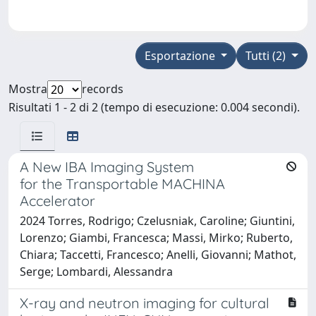
Esportazione
Tutti (2)
Mostra
records
Risultati 1 - 2 di 2 (tempo di esecuzione: 0.004 secondi).
A New IBA Imaging System
for the Transportable MACHINA
Accelerator
2024 Torres, Rodrigo; Czelusniak, Caroline; Giuntini,
Lorenzo; Giambi, Francesca; Massi, Mirko; Ruberto,
Chiara; Taccetti, Francesco; Anelli, Giovanni; Mathot,
Serge; Lombardi, Alessandra
X-ray and neutron imaging for cultural