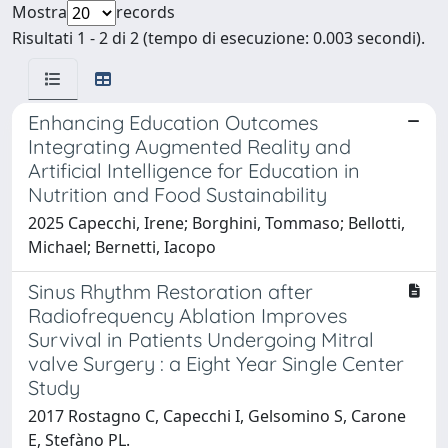
Mostra
records
Risultati 1 - 2 di 2 (tempo di esecuzione: 0.003 secondi).
Enhancing Education Outcomes
Integrating Augmented Reality and
Artificial Intelligence for Education in
Nutrition and Food Sustainability
2025 Capecchi, Irene; Borghini, Tommaso; Bellotti,
Michael; Bernetti, Iacopo
Sinus Rhythm Restoration after
Radiofrequency Ablation Improves
Survival in Patients Undergoing Mitral
valve Surgery : a Eight Year Single Center
Study
2017 Rostagno C, Capecchi I, Gelsomino S, Carone
E, Stefàno PL.