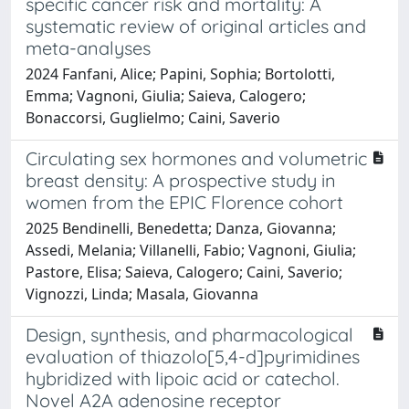
specific cancer risk and mortality: A
systematic review of original articles and
meta-analyses
2024 Fanfani, Alice; Papini, Sophia; Bortolotti,
Emma; Vagnoni, Giulia; Saieva, Calogero;
Bonaccorsi, Guglielmo; Caini, Saverio
Circulating sex hormones and volumetric
breast density: A prospective study in
women from the EPIC Florence cohort
2025 Bendinelli, Benedetta; Danza, Giovanna;
Assedi, Melania; Villanelli, Fabio; Vagnoni, Giulia;
Pastore, Elisa; Saieva, Calogero; Caini, Saverio;
Vignozzi, Linda; Masala, Giovanna
Design, synthesis, and pharmacological
evaluation of thiazolo[5,4-d]pyrimidines
hybridized with lipoic acid or catechol.
Novel A2A adenosine receptor