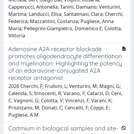
Capperucci, Antonella; Tanini, Damiano; Venturini,
Martina; Landucci, Elisa; Santalmasi, Clara; Cherchi,
Federica; Mazzantini, Costanza; Pugliese, Anna
Maria; Pellegrini-Giampietro, Domenico E; Colotta,
Vittoria
Adenosine A2A receptor blockade
promotes oligodendrocyte differentiation
and myelination: Highlighting the potency
of an edaravone-conjugated A2A
receptor antagonist
2026 Cherchi, F; Frulloni, L; Venturini, M; Magni, G;
Calenda, S; Innocenti, R; Varano, F; Catarzi, D; Ceni,
C; Vagnoni, G; Colotta, V; Vincenzi, F; Varani, K;
Prisinzano, M; Donati, C; Cencetti, F; Coppi, E;
Pugliese, A M
Cadmium in biological samples and site-