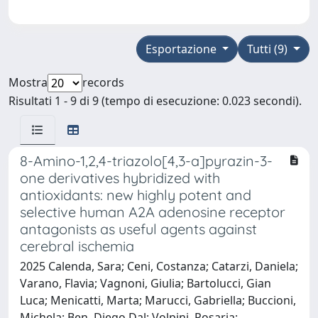
Esportazione
Tutti (9)
Mostra
records
Risultati 1 - 9 di 9 (tempo di esecuzione: 0.023 secondi).
8-Amino-1,2,4-triazolo[4,3-a]pyrazin-3-
one derivatives hybridized with
antioxidants: new highly potent and
selective human A2A adenosine receptor
antagonists as useful agents against
cerebral ischemia
2025 Calenda, Sara; Ceni, Costanza; Catarzi, Daniela;
Varano, Flavia; Vagnoni, Giulia; Bartolucci, Gian
Luca; Menicatti, Marta; Marucci, Gabriella; Buccioni,
Michela; Ben, Diego Dal; Volpini, Rosaria;