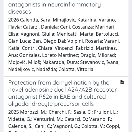
antagonists in neuroinflammatory
diseases
2026 Calenda, Sara; Mihajlovic, Katarina; Varano,
Flavia; Catarzi, Daniela; Ceni, Costanza; Marinari,
Elisa; Vagnoni, Giulia; Menicatti, Marta; Bartolucci,
Gian Luca; Ben, Diego Dal; Volpini, Rosaria; Varani,
Katia; Contri, Chiara; Vincenzi, Fabrizio; Martinez,
Ana; Gonzales, Loreto Martinez; Dragic, Milorad;
Mojović, Miloš; Nakarada, Đura; Stevanovic, Ivana;
Nedeljkovic, Nadežda; Colotta, Vittoria
Protection from demyelination by the
novel adenosine dual A2A/A2B receptor
antagonist P626 in EAE and cultured
oligodendrocyte precursor cells
2025 Morozzi, M.; Cherchi, F.; Sasia, C.; Frulloni, L.;
Videtta, G.; Venturini, M.; Catarzi, D.; Varano, F.;
Calenda, S.; Ceni, C.; Vagnoni, G.; Colotta, V.; Coppi,