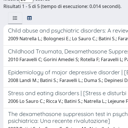
Risultati 1 - 5 di 5 (tempo di esecuzione: 0.014 secondi).
Child abuse and psychiatric disorders: A review 
2009 Natrella L.; Bolognesi E.; Lo Sauro C.; Batini S.; Farav
Childhood Traumata, Dexamethasone Suppress
2010 Faravelli C; Gorini Amedei S; Rotella F; Faravelli L; P
Epidemiology of major depressive disorder | 
2008 Landi M.; Batini S.; Faravelli L.; Duma S.; Depinesi D.;
Stress and eating disorders | [Stress e disturbi
2006 Lo Sauro C.; Ricca V.; Batini S.; Natrella L.; Lejeune F.
The dexamethasone suppression test in psychia
psichiatrica: Una recente rivalutazione]