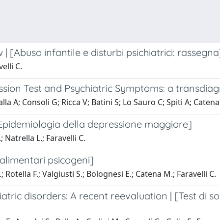
| [Abuso infantile e disturbi psichiatrici: rassegna
elli C.
ion Test and Psychiatric Symptoms: a transdiag
alla A; Consoli G; Ricca V; Batini S; Lo Sauro C; Spiti A; Caten
[Epidemiologia della depressione maggiore]
 Natrella L.; Faravelli C.
 alimentari psicogeni]
; Rotella F.; Valgiusti S.; Bolognesi E.; Catena M.; Faravelli C.
tric disorders: A recent reevaluation | [Test di 