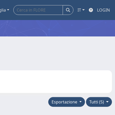
glia
IT
LOGIN
Esportazione
Tutti (5)