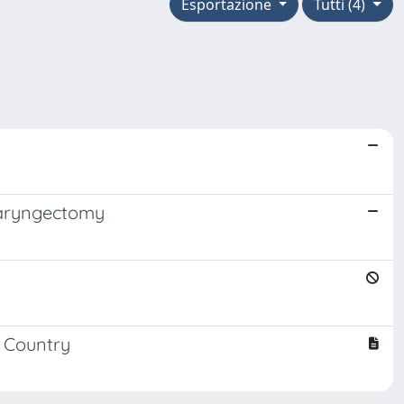
Esportazione
Tutti (4)
 laryngectomy
n Country