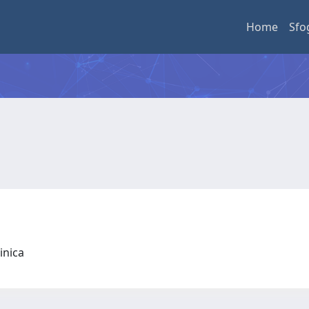
Home
Sfo
linica