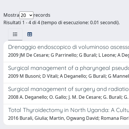
Mostra
records
Risultati 1 - 4 di 4 (tempo di esecuzione: 0.01 secondi).
Drenaggio endoscopico di voluminoso ascess
2009 JM De Cesare; G Parrinello; G Burali; L Leone; A De
Surgical management of a pharyngeal pseudodi
2009 M Busoni; D Vitali; A Deganello; G Burali; G Mannell
Surgical management of surgery and radiation
2008 A. Deganello; O. Gallo; J. M. De Cesare; G. Burali; G.
Total Thyroidectomy in North Uganda: A Cult
2016 Burali, Giulia; Martin, Ogwang David; Romana Fiori