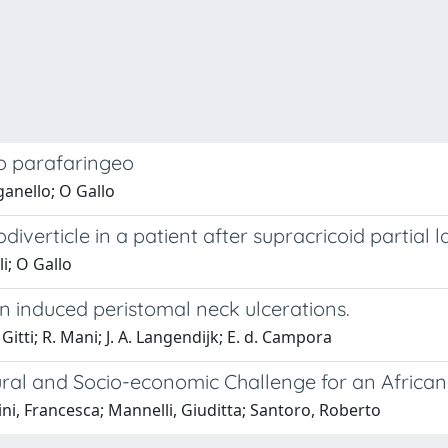
o parafaringeo
ganello; O Gallo
verticle in a patient after supracricoid partial
i; O Gallo
 induced peristomal neck ulcerations.
 Gitti; R. Mani; J. A. Langendijk; E. d. Campora
ural and Socio-economic Challenge for an Africa
ni, Francesca; Mannelli, Giuditta; Santoro, Roberto