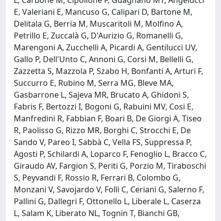
E, Valeriani E, Mancuso G, Calipari D, Bartone M,
Delitala G, Berria M, Muscaritoli M, Molfino A,
Petrillo E, Zuccalà G, D'Aurizio G, Romanelli G,
Marengoni A, Zucchelli A, Picardi A, Gentilucci UV,
Gallo P, Dell'Unto C, Annoni G, Corsi M, Bellelli G,
Zazzetta S, Mazzola P, Szabo H, Bonfanti A, Arturi F,
Succurro E, Rubino M, Serra MG, Bleve MA,
Gasbarrone L, Sajeva MR, Brucato A, Ghidoni S,
Fabris F, Bertozzi I, Bogoni G, Rabuini MV, Cosi E,
Manfredini R, Fabbian F, Boari B, De Giorgi A, Tiseo
R, Paolisso G, Rizzo MR, Borghi C, Strocchi E, De
Sando V, Pareo I, Sabbà C, Vella FS, Suppressa P,
Agosti P, Schilardi A, Loparco F, Fenoglio L, Bracco C,
Giraudo AV, Fargion S, Periti G, Porzio M, Tiraboschi
S, Peyvandi F, Rossio R, Ferrari B, Colombo G,
Monzani V, Savojardo V, Folli C, Ceriani G, Salerno F,
Pallini G, Dallegri F, Ottonello L, Liberale L, Caserza
L, Salam K, Liberato NL, Tognin T, Bianchi GB,