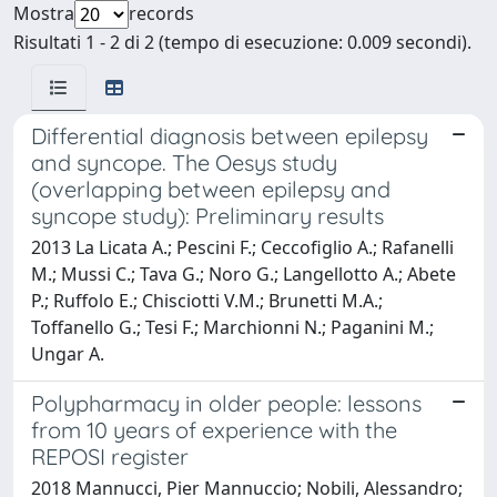
Mostra
records
Risultati 1 - 2 di 2 (tempo di esecuzione: 0.009 secondi).
Differential diagnosis between epilepsy
and syncope. The Oesys study
(overlapping between epilepsy and
syncope study): Preliminary results
2013 La Licata A.; Pescini F.; Ceccofiglio A.; Rafanelli
M.; Mussi C.; Tava G.; Noro G.; Langellotto A.; Abete
P.; Ruffolo E.; Chisciotti V.M.; Brunetti M.A.;
Toffanello G.; Tesi F.; Marchionni N.; Paganini M.;
Ungar A.
Polypharmacy in older people: lessons
from 10 years of experience with the
REPOSI register
2018 Mannucci, Pier Mannuccio; Nobili, Alessandro;