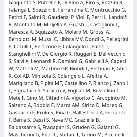
Giaquinto S, Purrello F, Di Pino A, Piro S, Rozzini R,
Falanga L, Spazzini E, Ferrandina C, Montrucchio G,
Petitti P, Salmi R, Gaudenzi P, Violi F, Perri L, Landolfi
R, Montalto M, Mirijello A, Guasti L, Castiglioni L,
Maresca A, Squizzato A, Molaro M, Grossi A,
Bertolotti M, Mussi C, Libbra MV, Dondi G, Pellegrini
E, Carulli L, Perticone F, Colangelo L, Falbo T,
Stanghellini V, De Giorgio R, Ruggeri E, Del Vecchio
S, Salvi A, Leonardi R, Damiani G, Gabrielli A, Capeci
W, Mattioli M, Martino GP, Biondi L, Pettinari P, Ghio
R, Col AD, Minisola S, Colangelo L, Afeltra A,
Marigliano B, Pipita ME, Castellino P, Blanco J, Zanoli
L, Pignataro S, Saracco V, Fogliati M, Bussolino C,
Mete F, Gino M, Cittadini A, Vigorito C, Arcopinto M,
Salzano A, Bobbio E, Marra AM, Sirico D, Moreo G,
Gasparini F, Prolo S, Pina G, Ballestrero A, Ferrando
F, Berra S, Dassi S, Nava MC, Graziella B,
Baldassarre S, Fragapani S, Gruden G, Galanti G,
Mascherini G, Petri C, Stefani L, Girino M, Piccinelli