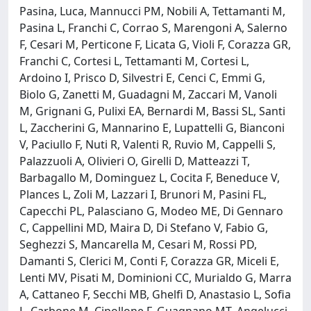
Pasina, Luca, Mannucci PM, Nobili A, Tettamanti M,
Pasina L, Franchi C, Corrao S, Marengoni A, Salerno
F, Cesari M, Perticone F, Licata G, Violi F, Corazza GR,
Franchi C, Cortesi L, Tettamanti M, Cortesi L,
Ardoino I, Prisco D, Silvestri E, Cenci C, Emmi G,
Biolo G, Zanetti M, Guadagni M, Zaccari M, Vanoli
M, Grignani G, Pulixi EA, Bernardi M, Bassi SL, Santi
L, Zaccherini G, Mannarino E, Lupattelli G, Bianconi
V, Paciullo F, Nuti R, Valenti R, Ruvio M, Cappelli S,
Palazzuoli A, Olivieri O, Girelli D, Matteazzi T,
Barbagallo M, Dominguez L, Cocita F, Beneduce V,
Plances L, Zoli M, Lazzari I, Brunori M, Pasini FL,
Capecchi PL, Palasciano G, Modeo ME, Di Gennaro
C, Cappellini MD, Maira D, Di Stefano V, Fabio G,
Seghezzi S, Mancarella M, Cesari M, Rossi PD,
Damanti S, Clerici M, Conti F, Corazza GR, Miceli E,
Lenti MV, Pisati M, Dominioni CC, Murialdo G, Marra
A, Cattaneo F, Secchi MB, Ghelfi D, Anastasio L, Sofia
L, Carbone M, Cipollone F, Guagnano MT, Angelucci