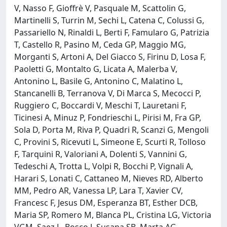
V, Nasso F, Gioffrè V, Pasquale M, Scattolin G,
Martinelli S, Turrin M, Sechi L, Catena C, Colussi G,
Passariello N, Rinaldi L, Berti F, Famularo G, Patrizia
T, Castello R, Pasino M, Ceda GP, Maggio MG,
Morganti S, Artoni A, Del Giacco S, Firinu D, Losa F,
Paoletti G, Montalto G, Licata A, Malerba V,
Antonino L, Basile G, Antonino C, Malatino L,
Stancanelli B, Terranova V, Di Marca S, Mecocci P,
Ruggiero C, Boccardi V, Meschi T, Lauretani F,
Ticinesi A, Minuz P, Fondrieschi L, Pirisi M, Fra GP,
Sola D, Porta M, Riva P, Quadri R, Scanzi G, Mengoli
C, Provini S, Ricevuti L, Simeone E, Scurti R, Tolloso
F, Tarquini R, Valoriani A, Dolenti S, Vannini G,
Tedeschi A, Trotta L, Volpi R, Bocchi P, Vignali A,
Harari S, Lonati C, Cattaneo M, Nieves RD, Alberto
MM, Pedro AR, Vanessa LP, Lara T, Xavier CV,
Francesc F, Jesus DM, Esperanza BT, Esther DCB,
Maria SP, Romero M, Blanca PL, Cristina LG, Victoria
VGM, Saez L, Bosco J, Susana SB, Marta AG,