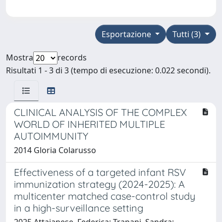
Esportazione
Tutti (3)
Mostra
records
Risultati 1 - 3 di 3 (tempo di esecuzione: 0.022 secondi).
CLINICAL ANALYSIS OF THE COMPLEX
WORLD OF INHERITED MULTIPLE
AUTOIMMUNITY
2014 Gloria Colarusso
Effectiveness of a targeted infant RSV
immunization strategy (2024-2025): A
multicenter matched case-control study
in a high-surveillance setting
2025 Attaianese, Federica; Trapani, Sandra;