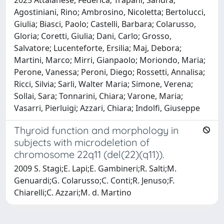
Agostiniani, Rino; Ambrosino, Nicoletta; Bertolucci,
Giulia; Biasci, Paolo; Castelli, Barbara; Colarusso,
Gloria; Coretti, Giulia; Dani, Carlo; Grosso,
Salvatore; Lucenteforte, Ersilia; Maj, Debora;
Martini, Marco; Mirri, Gianpaolo; Moriondo, Maria;
Perone, Vanessa; Peroni, Diego; Rossetti, Annalisa;
Ricci, Silvia; Sarli, Walter Maria; Simone, Verena;
Sollai, Sara; Tonnarini, Chiara; Varone, Maria;
Vasarri, Pierluigi; Azzari, Chiara; Indolfi, Giuseppe
Thyroid function and morphology in
subjects with microdeletion of
chromosome 22q11 (del(22)(q11)).
2009 S. Stagi;E. Lapi;E. Gambineri;R. Salti;M.
Genuardi;G. Colarusso;C. Conti;R. Jenuso;F.
Chiarelli;C. Azzari;M. d. Martino