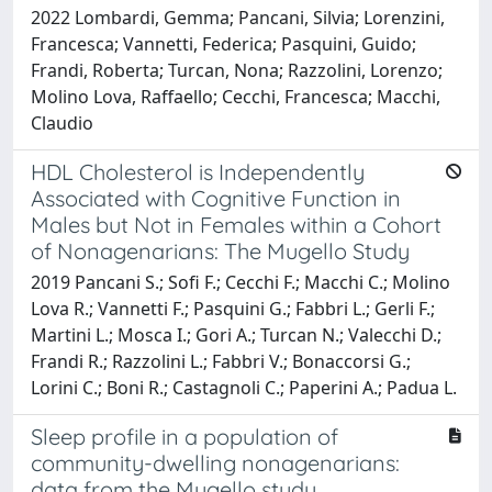
2022 Lombardi, Gemma; Pancani, Silvia; Lorenzini,
Francesca; Vannetti, Federica; Pasquini, Guido;
Frandi, Roberta; Turcan, Nona; Razzolini, Lorenzo;
Molino Lova, Raffaello; Cecchi, Francesca; Macchi,
Claudio
HDL Cholesterol is Independently
Associated with Cognitive Function in
Males but Not in Females within a Cohort
of Nonagenarians: The Mugello Study
2019 Pancani S.; Sofi F.; Cecchi F.; Macchi C.; Molino
Lova R.; Vannetti F.; Pasquini G.; Fabbri L.; Gerli F.;
Martini L.; Mosca I.; Gori A.; Turcan N.; Valecchi D.;
Frandi R.; Razzolini L.; Fabbri V.; Bonaccorsi G.;
Lorini C.; Boni R.; Castagnoli C.; Paperini A.; Padua L.
Sleep profile in a population of
community-dwelling nonagenarians:
data from the Mugello study