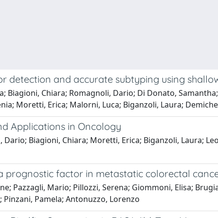
or detection and accurate subtyping using shall
a; Biagioni, Chiara; Romagnoli, Dario; Di Donato, Samantha; 
nia; Moretti, Erica; Malorni, Luca; Biganzoli, Laura; Demiche
d Applications in Oncology
rio; Biagioni, Chiara; Moretti, Erica; Biganzoli, Laura; Leo, 
 a prognostic factor in metastatic colorectal can
ene; Pazzagli, Mario; Pillozzi, Serena; Giommoni, Elisa; Bru
a; Pinzani, Pamela; Antonuzzo, Lorenzo