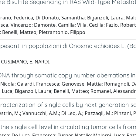
Bisulfite Sequencing in RAS Wild-Type Metastati
orano, Federica; Di Donato, Samantha; Biganzoli, Laura; Mal
Nasca, Vincenzo; Damonte, Camilla; Villa, Cecilia; Fazio, Rob
 Benelli, Matteo; Pietrantonio, Filippo
 pesanti in popolazioni di Onosma echioides L. (B
N. CUSIMANO; E. NARDI
ctDNA through somatic copy number aberrations in
Nicola; Galardi, Francesca; Genovese, Mattia; Romagnoli, Dar
ni, Luca; Biganzoli, Laura; Benelli, Matteo; Romanel, Alessand
aracterization of single cells by next generation 
Pestrin, M.; Vannucchi, A.M.; Di Leo, A.; Pazzagli, M.; Pinzani, P
he single cell level in circulating tumor cells fr
esca; De Luca, Francesca; Turner, Natalie; Malorni, Luca; Paz