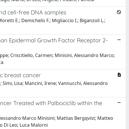
and cell-free DNA samples
etti E.; Demichelis F.; Migliaccio I.; Biganzoli L.;
uman Epidermal Growth Factor Receptor 2-
eppe; Criscitiello, Carmen; Minisini, Alessandro Marco;
ca
ic breast cancer
; Simi, Lisa; Mancini, Irene; Vannucchi, Alessandro
cer Treated with Palbociclib within the
Alessandro Marco Minisini; Mattias Bergqvist; Matteo
lo Di Leo; Luca Malorni