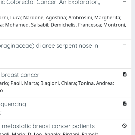
c Colorectal Cancer: An Exploratory
orni, Luca; Nardone, Agostina; Ambrosini, Margherita;
erta; Mohamed, Salsabil; Demichelis, Francesca; Montroni,
oraginaceae) di aree serpentinose in
 breast cancer
io; Paoli, Marta; Biagioni, Chiara; Tonina, Andrea;
ro
sequencing
;
om metastatic breast cancer patients
zagli, Mario; Di Leo, Angelo; Pinzani, Pamela