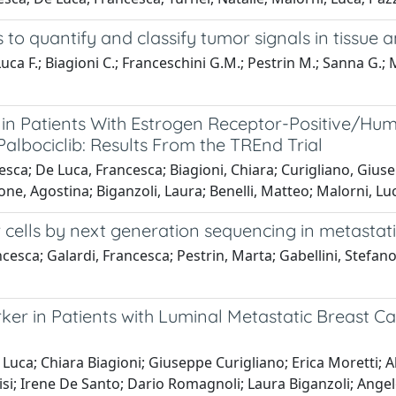
o quantify and classify tumor signals in tissue 
a F.; Biagioni C.; Franceschini G.M.; Pestrin M.; Sanna G.; Mor
A in Patients With Estrogen Receptor-Positive/H
lbociclib: Results From the TREnd Trial
esca; De Luca, Francesca; Biagioni, Chiara; Curigliano, Gius
one, Agostina; Biganzoli, Laura; Benelli, Matteo; Malorni, Lu
r cells by next generation sequencing in metastat
cesca; Galardi, Francesca; Pestrin, Marta; Gabellini, Stefano
er in Patients with Luminal Metastatic Breast Can
uca; Chiara Biagioni; Giuseppe Curigliano; Erica Moretti; 
Risi; Irene De Santo; Dario Romagnoli; Laura Biganzoli; Ange