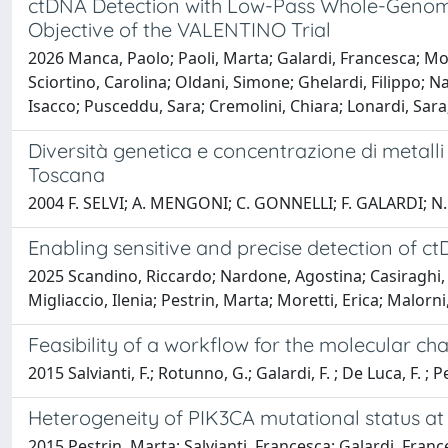
ctDNA Detection with Low-Pass Whole-Genome 
Objective of the VALENTINO Trial
2026 Manca, Paolo; Paoli, Marta; Galardi, Francesca; M
Sciortino, Carolina; Oldani, Simone; Ghelardi, Filippo; 
Isacco; Pusceddu, Sara; Cremolini, Chiara; Lonardi, Sara;
Diversità genetica e concentrazione di metalli
Toscana
2004 F. SELVI; A. MENGONI; C. GONNELLI; F. GALARDI; 
Enabling sensitive and precise detection of 
2025 Scandino, Riccardo; Nardone, Agostina; Casiraghi, 
Migliaccio, Ilenia; Pestrin, Marta; Moretti, Erica; Malor
Feasibility of a workflow for the molecular ch
2015 Salvianti, F.; Rotunno, G.; Galardi, F. ; De Luca, F. ; 
Heterogeneity of PIK3CA mutational status at t
2015 Pestrin, Marta; Salvianti, Francesca; Galardi, Franc