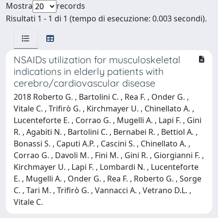
Mostra
records
Risultati 1 - 1 di 1 (tempo di esecuzione: 0.003 secondi).
NSAIDs utilization for musculoskeletal
indications in elderly patients with
cerebro/cardiovascular disease
2018 Roberto G. , Bartolini C. , Rea F. , Onder G. ,
Vitale C. , Trifirò G. , Kirchmayer U. , Chinellato A. ,
Lucenteforte E. , Corrao G. , Mugelli A. , Lapi F. , Gini
R. , Agabiti N. , Bartolini C. , Bernabei R. , Bettiol A. ,
Bonassi S. , Caputi A.P. , Cascini S. , Chinellato A. ,
Corrao G. , Davoli M. , Fini M. , Gini R. , Giorgianni F. ,
Kirchmayer U. , Lapi F. , Lombardi N. , Lucenteforte
E. , Mugelli A. , Onder G. , Rea F. , Roberto G. , Sorge
C. , Tari M. , Trifirò G. , Vannacci A. , Vetrano D.L. ,
Vitale C.