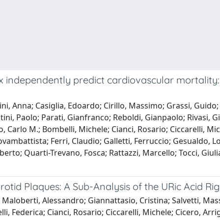
x independently predict cardiovascular mortality:
ni, Anna; Casiglia, Edoardo; Cirillo, Massimo; Grassi, Guido
i, Paolo; Parati, Gianfranco; Reboldi, Gianpaolo; Rivasi, Giul
 Carlo M.; Bombelli, Michele; Cianci, Rosario; Ciccarelli, Miche
iovambattista; Ferri, Claudio; Galletti, Ferruccio; Gesualdo, L
erto; Quarti-Trevano, Fosca; Rattazzi, Marcello; Tocci, Giul
rotid Plaques: A Sub-Analysis of the URic Acid Ri
Maloberti, Alessandro; Giannattasio, Cristina; Salvetti, Mass
i, Federica; Cianci, Rosario; Ciccarelli, Michele; Cicero, Arri