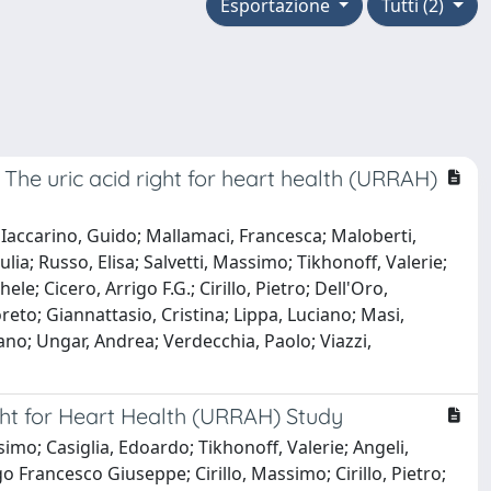
Esportazione
Tutti (2)
 The uric acid right for heart health (URRAH)
; Iaccarino, Guido; Mallamaci, Francesca; Maloberti,
ia; Russo, Elisa; Salvetti, Massimo; Tikhonoff, Valerie;
le; Cicero, Arrigo F.G.; Cirillo, Pietro; Dell'Oro,
oreto; Giannattasio, Cristina; Lippa, Luciano; Masi,
iano; Ungar, Andrea; Verdecchia, Paolo; Viazzi,
ght for Heart Health (URRAH) Study
imo; Casiglia, Edoardo; Tikhonoff, Valerie; Angeli,
go Francesco Giuseppe; Cirillo, Massimo; Cirillo, Pietro;