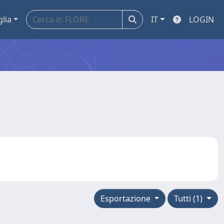
glia
IT
LOGIN
Esportazione
Tutti (1)