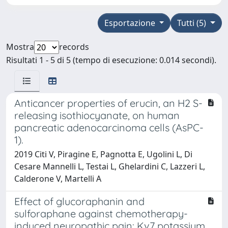
Esportazione
Tutti (5)
Mostra
records
Risultati 1 - 5 di 5 (tempo di esecuzione: 0.014 secondi).
Anticancer properties of erucin, an H2 S-
releasing isothiocyanate, on human
pancreatic adenocarcinoma cells (AsPC-
1).
2019 Citi V, Piragine E, Pagnotta E, Ugolini L, Di
Cesare Mannelli L, Testai L, Ghelardini C, Lazzeri L,
Calderone V, Martelli A
Effect of glucoraphanin and
sulforaphane against chemotherapy-
induced neuropathic pain: Kv7 potassium