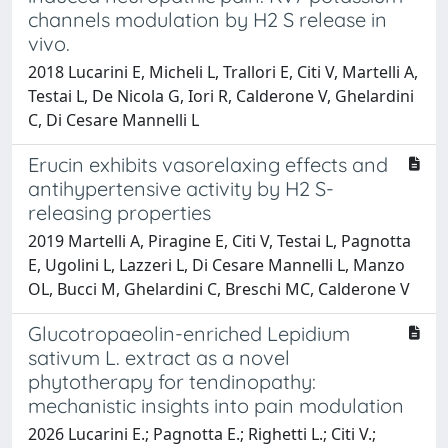
channels modulation by H2 S release in
vivo.
2018 Lucarini E, Micheli L, Trallori E, Citi V, Martelli A,
Testai L, De Nicola G, Iori R, Calderone V, Ghelardini
C, Di Cesare Mannelli L
Erucin exhibits vasorelaxing effects and
antihypertensive activity by H2 S-
releasing properties
2019 Martelli A, Piragine E, Citi V, Testai L, Pagnotta
E, Ugolini L, Lazzeri L, Di Cesare Mannelli L, Manzo
OL, Bucci M, Ghelardini C, Breschi MC, Calderone V
Glucotropaeolin-enriched Lepidium
sativum L. extract as a novel
phytotherapy for tendinopathy:
mechanistic insights into pain modulation
2026 Lucarini E.; Pagnotta E.; Righetti L.; Citi V.;