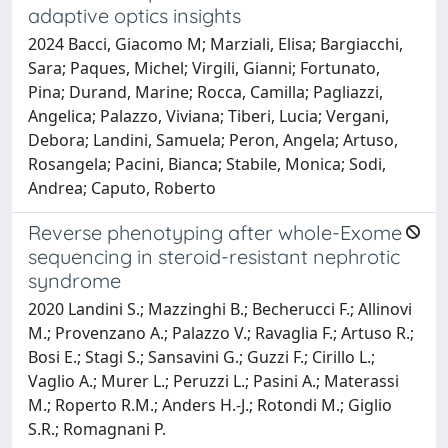
adaptive optics insights
2024 Bacci, Giacomo M; Marziali, Elisa; Bargiacchi,
Sara; Paques, Michel; Virgili, Gianni; Fortunato,
Pina; Durand, Marine; Rocca, Camilla; Pagliazzi,
Angelica; Palazzo, Viviana; Tiberi, Lucia; Vergani,
Debora; Landini, Samuela; Peron, Angela; Artuso,
Rosangela; Pacini, Bianca; Stabile, Monica; Sodi,
Andrea; Caputo, Roberto
Reverse phenotyping after whole-Exome
sequencing in steroid-resistant nephrotic
syndrome
2020 Landini S.; Mazzinghi B.; Becherucci F.; Allinovi
M.; Provenzano A.; Palazzo V.; Ravaglia F.; Artuso R.;
Bosi E.; Stagi S.; Sansavini G.; Guzzi F.; Cirillo L.;
Vaglio A.; Murer L.; Peruzzi L.; Pasini A.; Materassi
M.; Roperto R.M.; Anders H.-J.; Rotondi M.; Giglio
S.R.; Romagnani P.