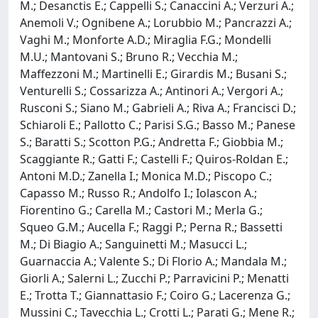
M.; Desanctis E.; Cappelli S.; Canaccini A.; Verzuri A.;
Anemoli V.; Ognibene A.; Lorubbio M.; Pancrazzi A.;
Vaghi M.; Monforte A.D.; Miraglia F.G.; Mondelli
M.U.; Mantovani S.; Bruno R.; Vecchia M.;
Maffezzoni M.; Martinelli E.; Girardis M.; Busani S.;
Venturelli S.; Cossarizza A.; Antinori A.; Vergori A.;
Rusconi S.; Siano M.; Gabrieli A.; Riva A.; Francisci D.;
Schiaroli E.; Pallotto C.; Parisi S.G.; Basso M.; Panese
S.; Baratti S.; Scotton P.G.; Andretta F.; Giobbia M.;
Scaggiante R.; Gatti F.; Castelli F.; Quiros-Roldan E.;
Antoni M.D.; Zanella I.; Monica M.D.; Piscopo C.;
Capasso M.; Russo R.; Andolfo I.; Iolascon A.;
Fiorentino G.; Carella M.; Castori M.; Merla G.;
Squeo G.M.; Aucella F.; Raggi P.; Perna R.; Bassetti
M.; Di Biagio A.; Sanguinetti M.; Masucci L.;
Guarnaccia A.; Valente S.; Di Florio A.; Mandala M.;
Giorli A.; Salerni L.; Zucchi P.; Parravicini P.; Menatti
E.; Trotta T.; Giannattasio F.; Coiro G.; Lacerenza G.;
Mussini C.; Tavecchia L.; Crotti L.; Parati G.; Mene R.;