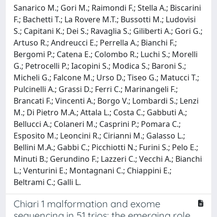
Sanarico M.; Gori M.; Raimondi F.; Stella A.; Biscarini
F.; Bachetti T.; La Rovere M.T.; Bussotti M.; Ludovisi
S.; Capitani K.; Dei S.; Ravaglia S.; Giliberti A.; Gori G.;
Artuso R.; Andreucci E.; Perrella A.; Bianchi F.;
Bergomi P.; Catena E.; Colombo R.; Luchi S.; Morelli
G.; Petrocelli P.; Iacopini S.; Modica S.; Baroni S.;
Micheli G.; Falcone M.; Urso D.; Tiseo G.; Matucci T.;
Pulcinelli A.; Grassi D.; Ferri C.; Marinangeli F.;
Brancati F.; Vincenti A.; Borgo V.; Lombardi S.; Lenzi
M.; Di Pietro M.A.; Attala L.; Costa C.; Gabbuti A.;
Bellucci A.; Colaneri M.; Casprini P.; Pomara C.;
Esposito M.; Leoncini R.; Cirianni M.; Galasso L.;
Bellini M.A.; Gabbi C.; Picchiotti N.; Furini S.; Pelo E.;
Minuti B.; Gerundino F.; Lazzeri C.; Vecchi A.; Bianchi
L.; Venturini E.; Montagnani C.; Chiappini E.;
Beltrami C.; Galli L.
Chiari 1 malformation and exome
sequencing in 51 trios: the emerging role