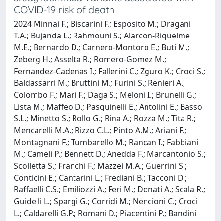
COVID-19 risk of death
2024 Minnai F.; Biscarini F.; Esposito M.; Dragani
T.A.; Bujanda L.; Rahmouni S.; Alarcon-Riquelme
M.E.; Bernardo D.; Carnero-Montoro E.; Buti M.;
Zeberg H.; Asselta R.; Romero-Gomez M.;
Fernandez-Cadenas I.; Fallerini C.; Zguro K.; Croci S.;
Baldassarri M.; Bruttini M.; Furini S.; Renieri A.;
Colombo F.; Mari F.; Daga S.; Meloni I.; Brunelli G.;
Lista M.; Maffeo D.; Pasquinelli E.; Antolini E.; Basso
S.L.; Minetto S.; Rollo G.; Rina A.; Rozza M.; Tita R.;
Mencarelli M.A.; Rizzo C.L.; Pinto A.M.; Ariani F.;
Montagnani F.; Tumbarello M.; Rancan I.; Fabbiani
M.; Cameli P.; Bennett D.; Anedda F.; Marcantonio S.;
Scolletta S.; Franchi F.; Mazzei M.A.; Guerrini S.;
Conticini E.; Cantarini L.; Frediani B.; Tacconi D.;
Raffaelli C.S.; Emiliozzi A.; Feri M.; Donati A.; Scala R.;
Guidelli L.; Spargi G.; Corridi M.; Nencioni C.; Croci
L.; Caldarelli G.P.; Romani D.; Piacentini P.; Bandini